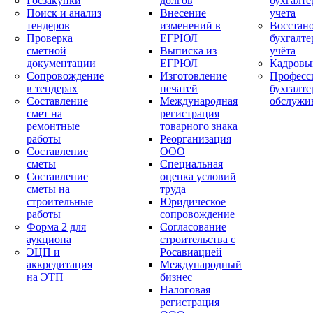
Госзакупки
долгов
бухгалте
Поиск и анализ
Внесение
учета
тендеров
изменений в
Восстан
Проверка
ЕГРЮЛ
бухгалте
сметной
Выписка из
учёта
документации
ЕГРЮЛ
Кадровы
Сопровождение
Изготовление
Професс
в тендерах
печатей
бухгалте
Составление
Международная
обслужи
смет на
регистрация
ремонтные
товарного знака
работы
Реорганизация
Составление
ООО
сметы
Специальная
Составление
оценка условий
сметы на
труда
строительные
Юридическое
работы
сопровождение
Форма 2 для
Согласование
аукциона
строительства с
ЭЦП и
Росавиацией
аккредитация
Международный
на ЭТП
бизнес
Налоговая
регистрация