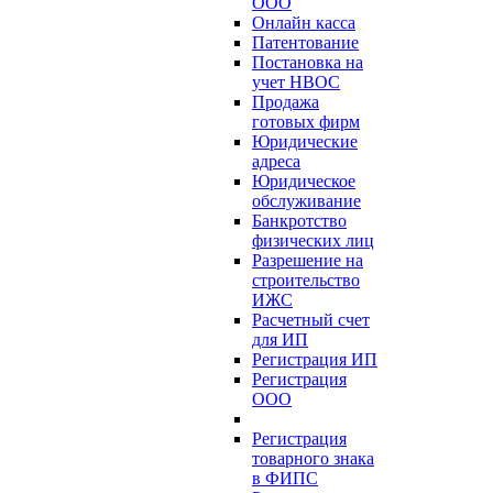
ООО
Онлайн касса
Патентование
Постановка на
учет НВОС
Продажа
готовых фирм
Юридические
адреса
Юридическое
обслуживание
Банкротство
физических лиц
Разрешение на
строительство
ИЖС
Расчетный счет
для ИП
Регистрация ИП
Регистрация
ООО
Регистрация
товарного знака
в ФИПС