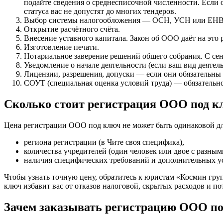
подайте сведения о среднесписочной численности. Если 
статуса вас не допустят до многих тендеров.
Выбор системы налогообложения — ОСН, УСН или ЕНВ
Открытие расчётного счёта.
Внесение уставного капитала. Закон об ООО даёт на это 
Изготовление печати.
Нотариальное заверение решений общего собрания. С сент
Уведомление о начале деятельности (если ваш вид деятель
Лицензии, разрешения, допуски — если они обязательны
СОУТ (специальная оценка условий труда) — обязательн
Сколько стоит регистрация ООО под к
Цена регистрации ООО под ключ не может быть одинаковой для
региона регистрации (в Чите своя специфика),
количества учредителей (один человек или двое с разны
наличия специфических требований и дополнительных усл
Чтобы узнать точную цену, обратитесь к юристам «Космин гр
ключ избавит вас от отказов налоговой, скрытых расходов и по
Зачем заказывать регистрацию ООО п