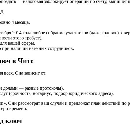
опоздать — налоговая заблокирует операции по счёту, выпишет 
Д.
ровно 4 месяца.
ября 2014 года любое собрание участников (даже годовое) заверя
ности этого требует).
 для вашей сферы.
о при наличии наёмных сотрудников.
люч в Чите
 всех. Она зависит от:
ми долями — разные протоколы),
уг (срочность, нотариус, подбор юридического адреса).
упп». Они рассмотрят ваш случай и предложат план действий 
тери времени.
од ключ