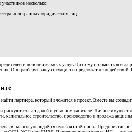
 участников несколько;
еестра иностранных юридических лиц.
чредителей и дополнительных услуг. Поэтому стоимость всегда 
рупп». Они разберут вашу ситуацию и предложат план действий
чите
 найти партнёра, который вложится в проект. Вместе вы создад
 рискуют только долей в уставном капитале. Личное имущество
ги, капитальное строительство, производство и продажа акцизны
лена, в налоговую подаётся нулевая отчётность. Предприятие не 
ь на ОСН, УСН или ЕНВД. Патент доступен только ИП — это ед