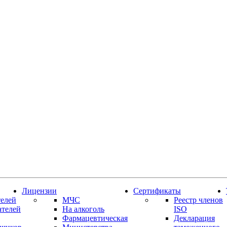
Лицензии
Сертификаты
елей
МЧС
Реестр членов
ателей
На алкоголь
ISO
Фармацевтическая
Декларация