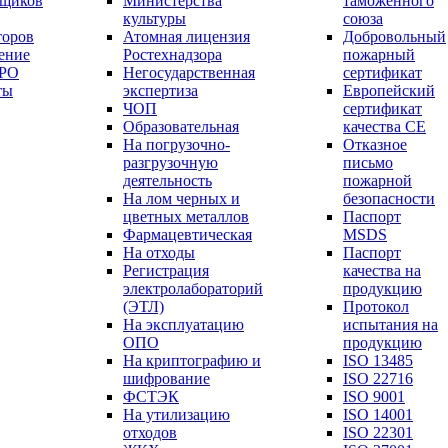
вщиков
Министерства
таможенного
культуры
союза
торов
Атомная лицензия
Добровольный
ение
Ростехнадзора
пожарный
СРО
Негосударственная
сертификат
ты
экспертиза
Европейский
ЧОП
сертификат
Образовательная
качества СЕ
На погрузочно-
Отказное
разгрузочную
письмо
деятельность
пожарной
На лом черных и
безопасности
цветных металлов
Паспорт
Фармацевтическая
МSDS
На отходы
Паспорт
Регистрация
качества на
электролабораторий
продукцию
(ЭТЛ)
Протокол
На эксплуатацию
испытания на
ОПО
продукцию
На криптографию и
ISO 13485
шифрование
ISO 22716
ФСТЭК
ISO 9001
На утилизацию
ISO 14001
отходов
ISO 22301