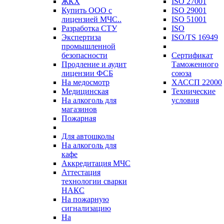
ЖКХ
ISO 27001
Купить ООО с
ISO 29001
лицензией МЧС..
ISO 51001
Разработка СТУ
ISO
Экспертиза
ISO/TS 16949
промышленной
безопасности
Сертификат
Продление и аудит
Таможенного
лицензии ФСБ
союза
На медосмотр
ХАССП 22000
Медицинская
Технические
На алкоголь для
условия
магазинов
Пожарная
Для автошколы
На алкоголь для
кафе
Аккредитация МЧС
Аттестация
технологии сварки
НАКС
На пожарную
сигнализацию
На