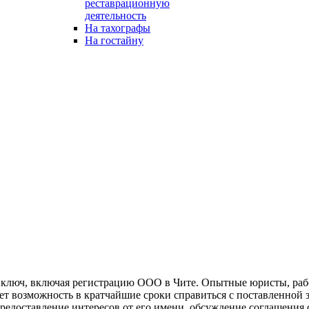
реставрационную
деятельность
На тахографы
На гостайну
 ключ, включая регистрацию ООО в Чите. Опытные юристы, раб
ает возможность в кратчайшие сроки справиться с поставленной
редоставление интересов от его имени, обсуждение соглашения 