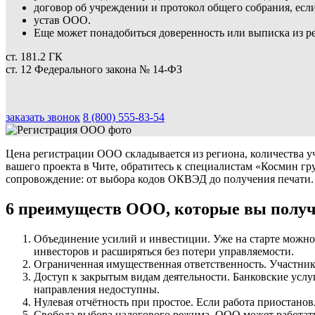
договор об учреждении и протокол общего собрания, если
устав ООО.
Еще может понадобиться доверенность или выписка из р
ст. 181.2 ГК
ст. 12 Федерального закона № 14-ФЗ
заказать звонок
8 (800) 555-83-54
Цена регистрации ООО складывается из региона, количества у
вашего проекта в Чите, обратитесь к специалистам «Космин г
сопровождение: от выбора кодов ОКВЭД до получения печати.
6 преимуществ ООО, которые вы полу
Объединение усилий и инвестиции. Уже на старте можно
инвесторов и расширяться без потери управляемости.
Ограниченная имущественная ответственность. Участники
Доступ к закрытым видам деятельности. Банковские услу
направления недоступны.
Нулевая отчётность при простое. Если работа приостанов
Свобода выбора налогового режима. ООО может работат