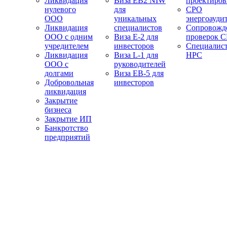
Ликвидация
Виза EB2 NIW
проектиро
нулевого
для
СРО
ООО
уникальных
энергоауди
Ликвидация
специалистов
Сопровожд
ООО с одним
Виза E-2 для
проверок 
учредителем
инвесторов
Специалис
Ликвидация
Виза L-1 для
НРС
ООО с
руководителей
долгами
Виза EB-5 для
Добровольная
инвесторов
ликвидация
Закрытие
бизнеса
Закрытие ИП
Банкротство
предприятий