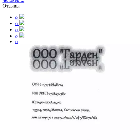
человек ...
Отзывы
⌕
⌕
⌕
⌕
⌕