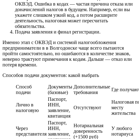
ОКВЭД. Ошибка в кодах — частая причина отказа или
доначислений налогов в будущем. Например, если вы
укажете слишком узкий код, а потом расширите
деятельность, налоговая может пересчитать
обязательства.
Подача заявления и финал регистрации.
Именно этап с ОКВЭД и системой налогообложения
предприниматели в в Волгодонске чаще всего пытаются
пройти самостоятельно, но ошибаются в количестве знаков,
неверно трактуют примечания к кодам. Дальше — отказ или
потеря времени.
Способов подачи документов: какой выбрать
Способ
Документы
Дополнительные
Где получаю
подачи
(базовые)
требования
Паспорт,
Налоговая п
Лично в
ИНН,
Отсутствуют
месту
налоговую
заявление,
жительства
квитанция
Паспорт,
Нотариальная
Через
ИНН,
У любого
доверенность
представителя
заявление,
нотариуса
(+1500 руб)