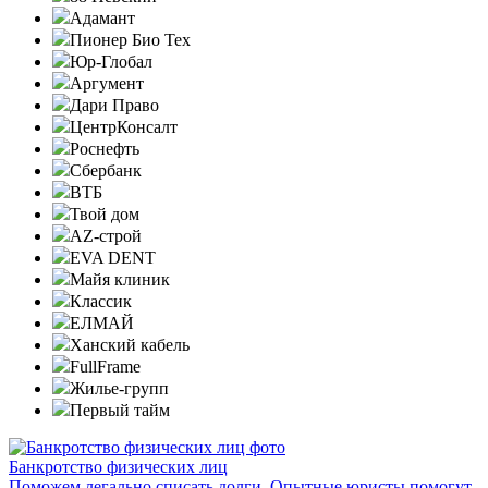
Адамант
Пионер Био Тех
Юр-Глобал
Аргумент
Дари Право
ЦентрКонсалт
Роснефть
Сбербанк
ВТБ
Твой дом
AZ-строй
EVA DENT
Майя клиник
Классик
ЕЛМАЙ
Ханский кабель
FullFrame
Жилье-групп
Первый тайм
Банкротство физических лиц
Поможем легально списать долги. Опытные юристы помогут