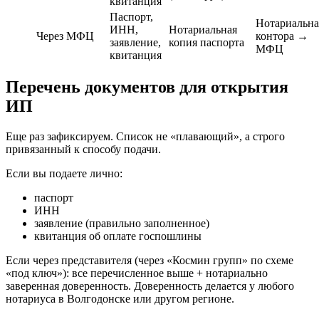
квитанция
Паспорт,
Нотариальна
ИНН,
Нотариальная
Через МФЦ
контора →
заявление,
копия паспорта
МФЦ
квитанция
Перечень документов для открытия
ИП
Еще раз зафиксируем. Список не «плавающий», а строго
привязанный к способу подачи.
Если вы подаете лично:
паспорт
ИНН
заявление (правильно заполненное)
квитанция об оплате госпошлины
Если через представителя (через «Космин групп» по схеме
«под ключ»): все перечисленное выше + нотариально
заверенная доверенность. Доверенность делается у любого
нотариуса в Волгодонске или другом регионе.