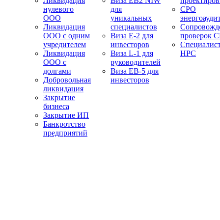
Ликвидация
Виза EB2 NIW
проектиро
нулевого
для
СРО
ООО
уникальных
энергоауди
Ликвидация
специалистов
Сопровожд
ООО с одним
Виза E-2 для
проверок 
учредителем
инвесторов
Специалис
Ликвидация
Виза L-1 для
НРС
ООО с
руководителей
долгами
Виза EB-5 для
Добровольная
инвесторов
ликвидация
Закрытие
бизнеса
Закрытие ИП
Банкротство
предприятий