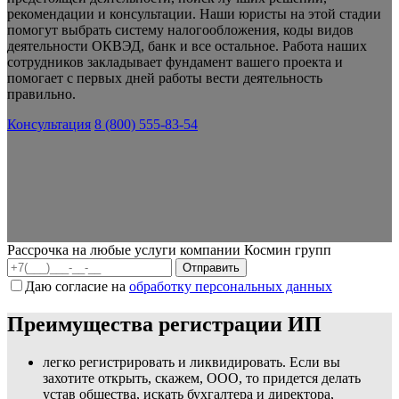
рекомендации и консультации. Наши юристы на этой стадии
помогут выбрать систему налогообложения, коды видов
деятельности ОКВЭД, банк и все остальное. Работа наших
сотрудников закладывает фундамент вашего проекта и
помогает с первых дней работы вести деятельность
правильно.
Консультация
8 (800) 555-83-54
Рассрочка на любые услуги компании Космин групп
Даю согласие на
обработку персональных данных
Преимущества регистрации ИП
легко регистрировать и ликвидировать. Если вы
захотите открыть, скажем, ООО, то придется делать
устав общества, искать бухгалтера и директора,