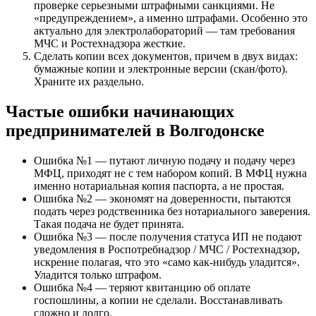
проверке серьезными штрафными санкциями. Не
«предупреждением», а именно штрафами. Особенно это
актуально для электролабораторий — там требования
МЧС и Ростехнадзора жесткие.
Сделать копии всех документов, причем в двух видах:
бумажные копии и электронные версии (скан/фото).
Храните их раздельно.
Частые ошибки начинающих
предпринимателей в Волгодонске
Ошибка №1 — путают личную подачу и подачу через
МФЦ, приходят не с тем набором копий. В МФЦ нужна
именно нотариальная копия паспорта, а не простая.
Ошибка №2 — экономят на доверенности, пытаются
подать через родственника без нотариального заверения.
Такая подача не будет принята.
Ошибка №3 — после получения статуса ИП не подают
уведомления в Роспотребнадзор / МЧС / Ростехнадзор,
искренне полагая, что это «само как-нибудь уладится».
Уладится только штрафом.
Ошибка №4 — теряют квитанцию об оплате
госпошлины, а копии не сделали. Восстанавливать
сложно и долго.