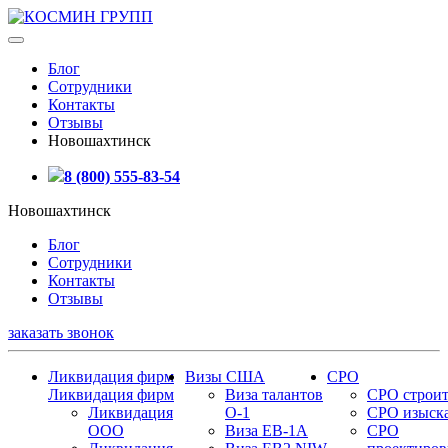
Блог
Сотрудники
Контакты
Отзывы
Новошахтинск
8 (800) 555-83-54
Новошахтинск
Блог
Сотрудники
Контакты
Отзывы
заказать звонок
Ликвидация фирм
Визы США
СРО
Ликвидация фирм
Виза талантов
СРО строит
Ликвидация
О-1
СРО изыск
ООО
Виза EB-1A
СРО