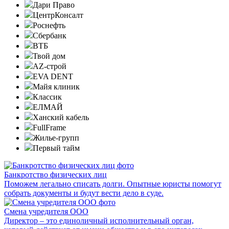
Дари Право
ЦентрКонсалт
Роснефть
Сбербанк
ВТБ
Твой дом
AZ-строй
EVA DENT
Майя клиник
Классик
ЕЛМАЙ
Ханский кабель
FullFrame
Жилье-групп
Первый тайм
Банкротство физических лиц
Поможем легально списать долги. Опытные юристы помогут
собрать документы и будут вести дело в суде.
Смена учредителя ООО
Директор – это единоличный исполнительный орган,