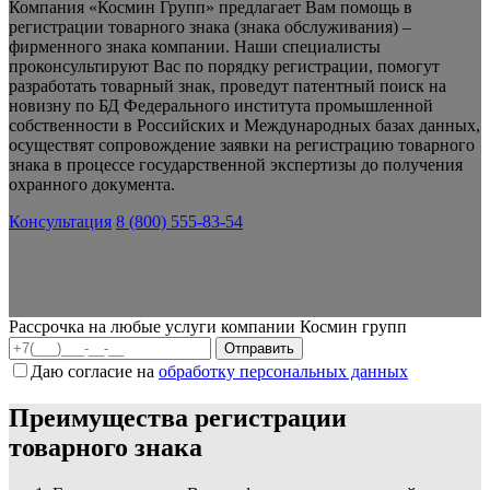
Компания «Космин Групп» предлагает Вам помощь в
регистрации товарного знака (знака обслуживания) –
фирменного знака компании. Наши специалисты
проконсультируют Вас по порядку регистрации, помогут
разработать товарный знак, проведут патентный поиск на
новизну по БД Федерального института промышленной
собственности в Российских и Международных базах данных,
осуществят сопровождение заявки на регистрацию товарного
знака в процессе государственной экспертизы до получения
охранного документа.
Консультация
8 (800) 555-83-54
Рассрочка на любые услуги компании Космин групп
Даю согласие на
обработку персональных данных
Преимущества регистрации
товарного знака