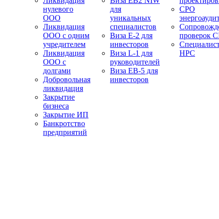
Ликвидация
Виза EB2 NIW
проектиро
нулевого
для
СРО
ООО
уникальных
энергоауди
Ликвидация
специалистов
Сопровожд
ООО с одним
Виза E-2 для
проверок 
учредителем
инвесторов
Специалис
Ликвидация
Виза L-1 для
НРС
ООО с
руководителей
долгами
Виза EB-5 для
Добровольная
инвесторов
ликвидация
Закрытие
бизнеса
Закрытие ИП
Банкротство
предприятий