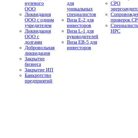
нулевого
для
СРО
ООО
уникальных
энергоаудит
Ликвидация
специалистов
Сопровожде
ООО с одним
Виза E-2 для
проверок С
учредителем
инвесторов
Специалист
Ликвидация
Виза L-1 для
НРС
ООО с
руководителей
долгами
Виза EB-5 для
Добровольная
инвесторов
ликвидация
Закрытие
бизнеса
Закрытие ИП
Банкротство
предприятий