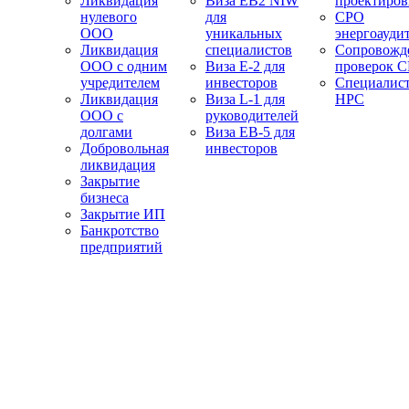
Ликвидация
Виза EB2 NIW
проектиро
нулевого
для
СРО
ООО
уникальных
энергоауди
Ликвидация
специалистов
Сопровожд
ООО с одним
Виза E-2 для
проверок 
учредителем
инвесторов
Специалис
Ликвидация
Виза L-1 для
НРС
ООО с
руководителей
долгами
Виза EB-5 для
Добровольная
инвесторов
ликвидация
Закрытие
бизнеса
Закрытие ИП
Банкротство
предприятий