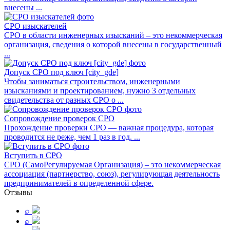
внесены ...
СРО изыскателей
СРО в области инженерных изысканий – это некоммерческая
организация, сведения о которой внесены в государственный
...
Допуск СРО под ключ [city_gde]
Чтобы заниматься строительством, инженерными
изысканиями и проектированием, нужно 3 отдельных
свидетельства от разных СРО о ...
Сопровождение проверок СРО
Прохождение проверки СРО — важная процедура, которая
проводится не реже, чем 1 раз в год. ...
Вступить в СРО
СРО (СамоРегулируемая Организация) – это некоммерческая
ассоциация (партнерство, союз), регулирующая деятельность
предпринимателей в определенной сфере.
Отзывы
⌕
⌕