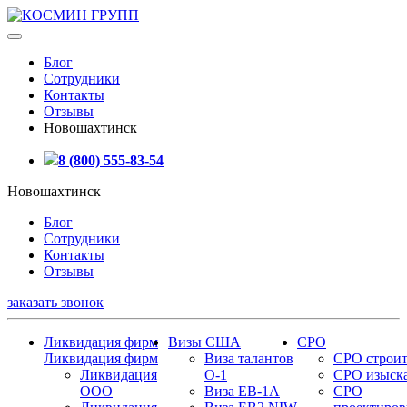
Блог
Сотрудники
Контакты
Отзывы
Новошахтинск
8 (800) 555-83-54
Новошахтинск
Блог
Сотрудники
Контакты
Отзывы
заказать звонок
Ликвидация фирм
Визы США
СРО
Ликвидация фирм
Виза талантов
СРО строит
Ликвидация
О-1
СРО изыск
ООО
Виза EB-1A
СРО