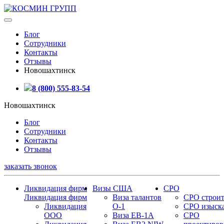
Блог
Сотрудники
Контакты
Отзывы
Новошахтинск
8 (800) 555-83-54
Новошахтинск
Блог
Сотрудники
Контакты
Отзывы
заказать звонок
Ликвидация фирм
Визы США
СРО
Ликвидация фирм
Виза талантов
СРО строит
Ликвидация
О-1
СРО изыск
ООО
Виза EB-1A
СРО