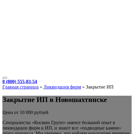
8 (800) 555-83-54
Главная страница
»
Ликвидация фирм
»
Закрытие ИП
Закрытие ИП в Новошахтинске
Цена от 10 000 рублей
Специалисты «Космин Групп» имеют большой опыт в
ликвидации фирм и ИП, и знают все «подводные камни»
этого процесса. Мы уверены, что
найдем наилучшее решение