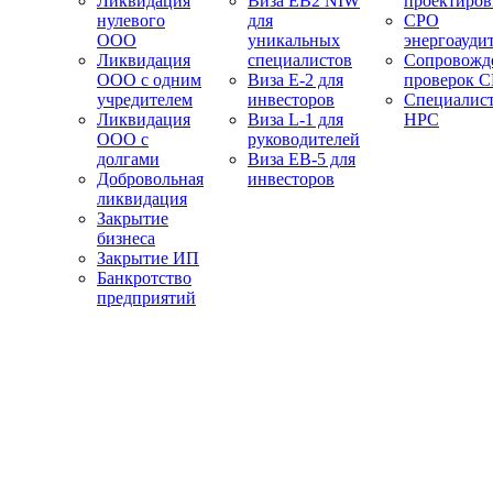
Ликвидация
Виза EB2 NIW
проектиро
нулевого
для
СРО
ООО
уникальных
энергоауди
Ликвидация
специалистов
Сопровожд
ООО с одним
Виза E-2 для
проверок 
учредителем
инвесторов
Специалис
Ликвидация
Виза L-1 для
НРС
ООО с
руководителей
долгами
Виза EB-5 для
Добровольная
инвесторов
ликвидация
Закрытие
бизнеса
Закрытие ИП
Банкротство
предприятий