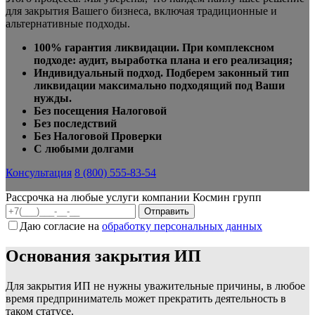
для закрытия Вашего бизнеса, включая традиционные и
альтернативные подходы.
100% гарантия ликвидации. При комплексном
подходе: аудит, выработка плана и его реализация;
Индивидуальный подход. Подберем законный тип
ликвидации максимально подходящий под Ваши
нужды.
Без посещения Налоговой
Без последствий
Без Налоговой Проверки
С любыми долгами
Консультация
8 (800) 555-83-54
Рассрочка на любые услуги компании Космин групп
Даю согласие на
обработку персональных данных
Основания закрытия ИП
Для закрытия ИП не нужны уважительные причины, в любое
время предприниматель может прекратить деятельность в
таком статусе.