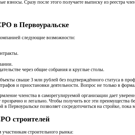
е взносы. Сразу после этого получаете выписку из реестра чле
СРО в Первоуральске
 компанией следующие возможности:
онтракты.
пании.
тельстве через общие собрания и круглые столы.
объекты свыше 3 млн рублей без подтверждённого статуса в про
штрафов и приостановки деятельности. Вопрос не только в форма
ление членства в саморегулируемой организации дает уверенно
т прозрачно и легально. Чтобы получить все эти преимущества б
 в Первоуральске позволяет сосредоточиться на стройке, пока 
СРО строителей
 участникам строительного рынка: