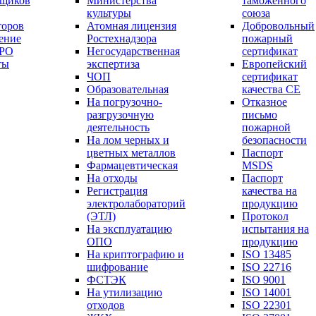
вщиков
Министерства
таможенного
культуры
союза
торов
Атомная лицензия
Добровольный
ение
Ростехнадзора
пожарный
СРО
Негосударственная
сертификат
ты
экспертиза
Европейский
ЧОП
сертификат
Образовательная
качества СЕ
На погрузочно-
Отказное
разгрузочную
письмо
деятельность
пожарной
На лом черных и
безопасности
цветных металлов
Паспорт
Фармацевтическая
МSDS
На отходы
Паспорт
Регистрация
качества на
электролабораторий
продукцию
(ЭТЛ)
Протокол
На эксплуатацию
испытания на
ОПО
продукцию
На криптографию и
ISO 13485
шифрование
ISO 22716
ФСТЭК
ISO 9001
На утилизацию
ISO 14001
отходов
ISO 22301