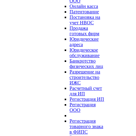
ООО
Онлайн касса
Патентование
Постановка на
учет НВОС
Продажа
готовых фирм
Юридические
адреса
Юридическое
обслуживание
Банкротство
физических лиц
Разрешение на
строительство
ИЖС
Расчетный счет
для ИП
Регистрация ИП
Регистрация
ООО
Регистрация
товарного знака
в ФИПС