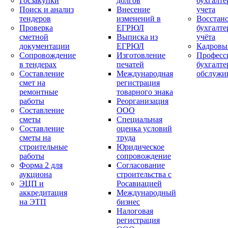
Госзакупки
долгов
бухгалте
Поиск и анализ
Внесение
учета
тендеров
изменений в
Восстан
Проверка
ЕГРЮЛ
бухгалте
сметной
Выписка из
учёта
документации
ЕГРЮЛ
Кадровы
Сопровождение
Изготовление
Професс
в тендерах
печатей
бухгалте
Составление
Международная
обслужи
смет на
регистрация
ремонтные
товарного знака
работы
Реорганизация
Составление
ООО
сметы
Специальная
Составление
оценка условий
сметы на
труда
строительные
Юридическое
работы
сопровождение
Форма 2 для
Согласование
аукциона
строительства с
ЭЦП и
Росавиацией
аккредитация
Международный
на ЭТП
бизнес
Налоговая
регистрация