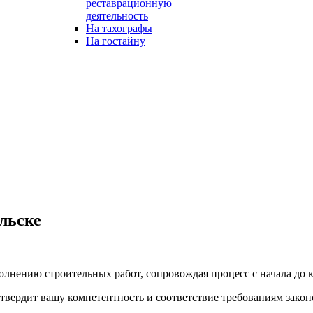
реставрационную
деятельность
На тахографы
На гостайну
льске
нению строительных работ, сопровождая процесс с начала до к
вердит вашу компетентность и соответствие требованиям закон