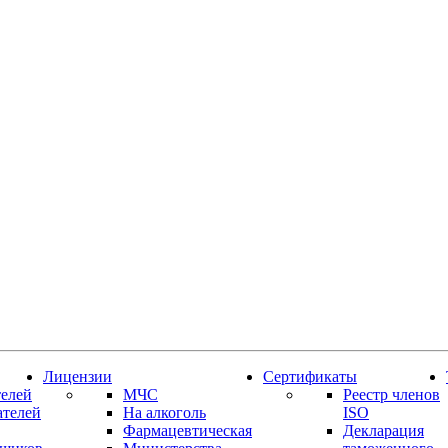
Лицензии
Сертификаты
елей
МЧС
Реестр членов
ателей
На алкоголь
ISO
Фармацевтическая
Декларация