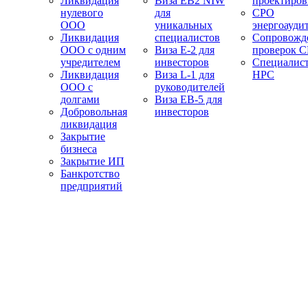
Ликвидация
Виза EB2 NIW
проектиро
нулевого
для
СРО
ООО
уникальных
энергоауди
Ликвидация
специалистов
Сопровожд
ООО с одним
Виза E-2 для
проверок 
учредителем
инвесторов
Специалис
Ликвидация
Виза L-1 для
НРС
ООО с
руководителей
долгами
Виза EB-5 для
Добровольная
инвесторов
ликвидация
Закрытие
бизнеса
Закрытие ИП
Банкротство
предприятий