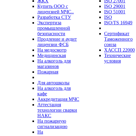
ЖКХ
ISO 27001
Купить ООО с
ISO 29001
лицензией МЧС..
ISO 51001
Разработка СТУ
ISO
Экспертиза
ISO/TS 16949
промышленной
безопасности
Сертификат
Продление и аудит
Таможенного
лицензии ФСБ
союза
На медосмотр
ХАССП 22000
Медицинская
Технические
На алкоголь для
условия
магазинов
Пожарная
Для автошколы
На алкоголь для
кафе
Аккредитация МЧС
Аттестация
технологии сварки
НАКС
На пожарную
сигнализацию
На