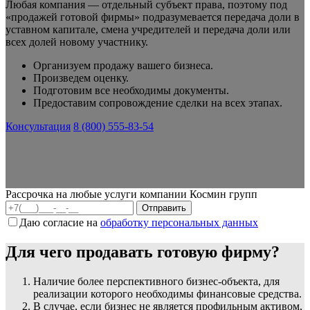
Любая компания — отдельный субъект права, поэтому под
«продажей готовой фирмы» подразумевается передача доли в
уставном капитале, смена учредителей и передача доли или
всех долей новому участнику.
Организуем продажу вашего бизнеса.
Произведем оценку.
Подготовим все необходимы документы.
Предоставим сопровождение сделки на всех этапах.
Консультация
8 (800) 555-83-54
Рассрочка на любые услуги компании Космин групп
Даю согласие на
обработку персональных данных
Для чего продавать готовую фирму?
Наличие более перспективного бизнес-объекта, для
реализации которого необходимы финансовые средства.
В случае, если бизнес не является профильным активом,