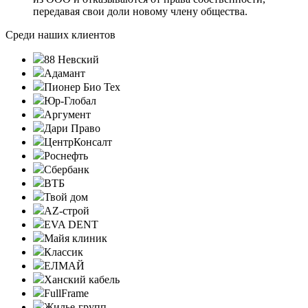
передавая свои доли новому члену общества.
Среди наших клиентов
88 Невский
Адамант
Пионер Био Тех
Юр-Глобал
Аргумент
Дари Право
ЦентрКонсалт
Роснефть
Сбербанк
ВТБ
Твой дом
AZ-строй
EVA DENT
Майя клиник
Классик
ЕЛМАЙ
Ханский кабель
FullFrame
Жилье-групп