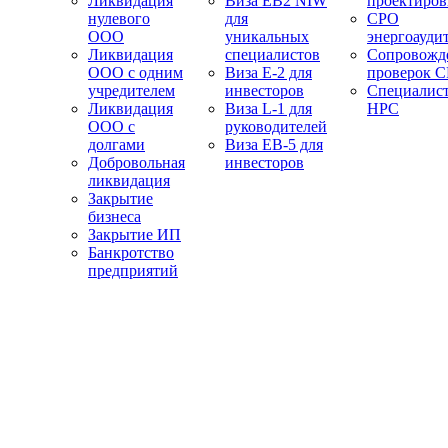
Ликвидация
Виза EB2 NIW
проектиро
нулевого
для
СРО
ООО
уникальных
энергоауди
Ликвидация
специалистов
Сопровожд
ООО с одним
Виза E-2 для
проверок 
учредителем
инвесторов
Специалис
Ликвидация
Виза L-1 для
НРС
ООО с
руководителей
долгами
Виза EB-5 для
Добровольная
инвесторов
ликвидация
Закрытие
бизнеса
Закрытие ИП
Банкротство
предприятий