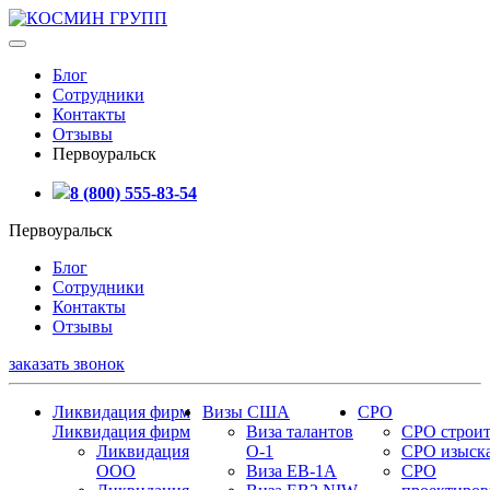
Блог
Сотрудники
Контакты
Отзывы
Первоуральск
8 (800) 555-83-54
Первоуральск
Блог
Сотрудники
Контакты
Отзывы
заказать звонок
Ликвидация фирм
Визы США
СРО
Ликвидация фирм
Виза талантов
СРО строит
Ликвидация
О-1
СРО изыск
ООО
Виза EB-1A
СРО