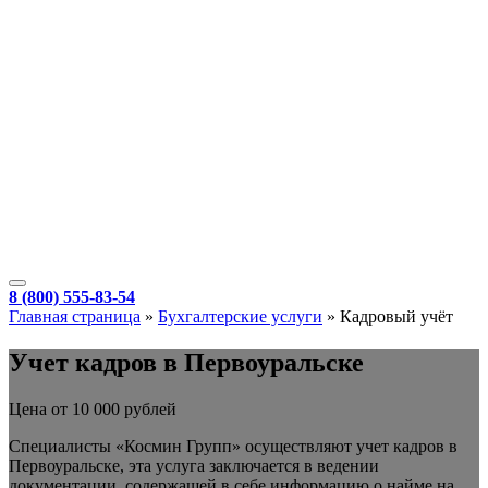
8 (800) 555-83-54
Главная страница
»
Бухгалтерские услуги
»
Кадровый учёт
Учет кадров в Первоуральске
Цена от 10 000 рублей
Специалисты «Космин Групп» осуществляют учет кадров в
Первоуральске, эта услуга заключается в ведении
документации, содержащей в себе информацию о найме на