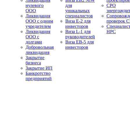
Ликвидация
Виза EB2 NIW
проектиро
нулевого
для
СРО
ООО
уникальных
энергоауди
Ликвидация
специалистов
Сопровожд
ООО с одним
Виза E-2 для
проверок 
учредителем
инвесторов
Специалис
Ликвидация
Виза L-1 для
НРС
ООО с
руководителей
долгами
Виза EB-5 для
Добровольная
инвесторов
ликвидация
Закрытие
бизнеса
Закрытие ИП
Банкротство
предприятий