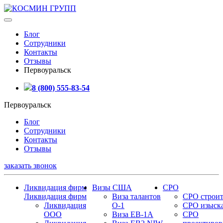
Блог
Сотрудники
Контакты
Отзывы
Первоуральск
8 (800) 555-83-54
Первоуральск
Блог
Сотрудники
Контакты
Отзывы
заказать звонок
Ликвидация фирм
Визы США
СРО
Ликвидация фирм
Виза талантов
СРО строит
Ликвидация
О-1
СРО изыск
ООО
Виза EB-1A
СРО