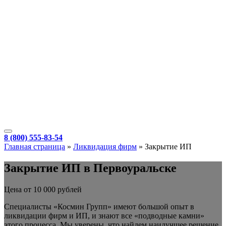
8 (800) 555-83-54
Главная страница
»
Ликвидация фирм
»
Закрытие ИП
Закрытие ИП в Первоуральске
Цена от 10 000 рублей
Специалисты «Космин Групп» имеют большой опыт в
ликвидации фирм и ИП, и знают все «подводные камни»
этого процесса. Мы уверены, что
найдем наилучшее решение