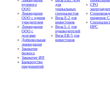
Ликвидация
Виза EB2 NIW
проектиро
нулевого
для
СРО
ООО
уникальных
энергоауди
Ликвидация
специалистов
Сопровожд
ООО с одним
Виза E-2 для
проверок 
учредителем
инвесторов
Специалис
Ликвидация
Виза L-1 для
НРС
ООО с
руководителей
долгами
Виза EB-5 для
Добровольная
инвесторов
ликвидация
Закрытие
бизнеса
Закрытие ИП
Банкротство
предприятий