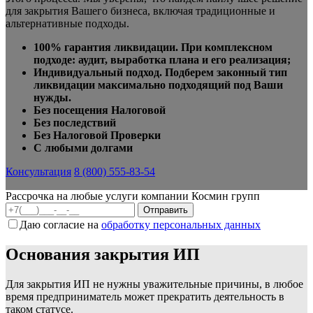
для закрытия Вашего бизнеса, включая традиционные и
альтернативные подходы.
100% гарантия ликвидации. При комплексном
подходе: аудит, выработка плана и его реализация;
Индивидуальный подход. Подберем законный тип
ликвидации максимально подходящий под Ваши
нужды.
Без посещения Налоговой
Без последствий
Без Налоговой Проверки
С любыми долгами
Консультация
8 (800) 555-83-54
Рассрочка на любые услуги компании Космин групп
Даю согласие на
обработку персональных данных
Основания закрытия ИП
Для закрытия ИП не нужны уважительные причины, в любое
время предприниматель может прекратить деятельность в
таком статусе.