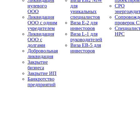
Ликвидация
Виза EB2 NIW
проектиро
нулевого
для
СРО
ООО
уникальных
энергоауди
Ликвидация
специалистов
Сопровожд
ООО с одним
Виза E-2 для
проверок 
учредителем
инвесторов
Специалис
Ликвидация
Виза L-1 для
НРС
ООО с
руководителей
долгами
Виза EB-5 для
Добровольная
инвесторов
ликвидация
Закрытие
бизнеса
Закрытие ИП
Банкротство
предприятий