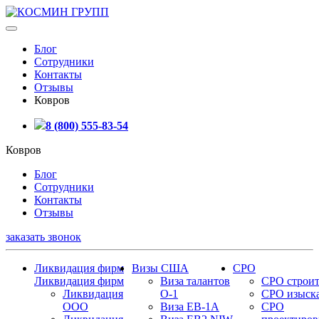
Блог
Сотрудники
Контакты
Отзывы
Ковров
8 (800) 555-83-54
Ковров
Блог
Сотрудники
Контакты
Отзывы
заказать звонок
Ликвидация фирм
Визы США
СРО
Ликвидация фирм
Виза талантов
СРО строит
Ликвидация
О-1
СРО изыск
ООО
Виза EB-1A
СРО