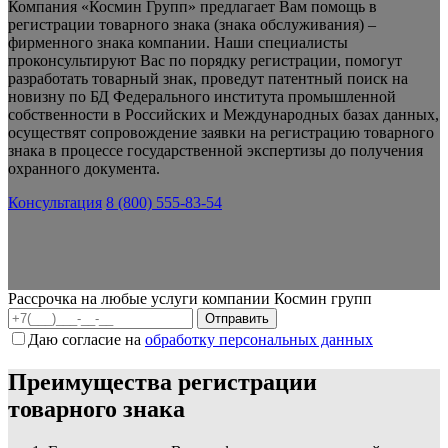
Компания «Космин Групп» предлагает Вам помощь в
регистрации товарного знака (знака обслуживания) –
фирменного знака компании. Наши специалисты
проконсультируют Вас по порядку регистрации, помогут
разработать товарный знак, проведут патентный поиск на
новизну по БД Федерального института промышленной
собственности в Российских и Международных базах данных,
осуществят сопровождение заявки на регистрацию товарного
знака в процессе государственной экспертизы до получения
охранного документа.
Консультация
8 (800) 555-83-54
Рассрочка на любые услуги компании Космин групп
Даю согласие на
обработку персональных данных
Преимущества регистрации
товарного знака