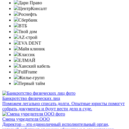
Дари Право
ЦентрКонсалт
Роснефть
Сбербанк
ВТБ
Твой дом
AZ-строй
EVA DENT
Майя клиник
Классик
ЕЛМАЙ
Ханский кабель
FullFrame
Жилье-групп
Первый тайм
Банкротство физических лиц
Поможем легально списать долги. Опытные юристы помогут
собрать документы и будут вести дело в суде.
Смена учредителя ООО
Директор – это единоличный исполнительный орган,