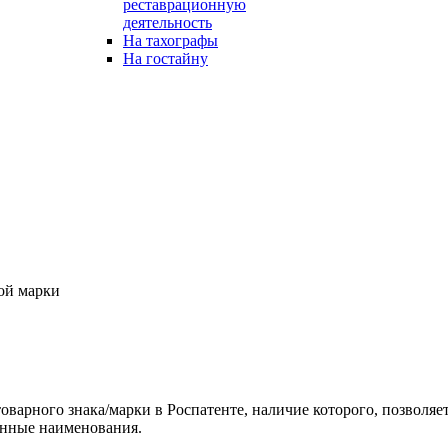
реставрационную
деятельность
На тахографы
На гостайну
ой марки
оварного знака/марки в Роспатенте, наличие которого, позволя
енные наименования.