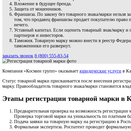
Вложение в будущее бренда.
Защита от мошенников.
Франшиза. По закону без товарного знака/марки нельзя 
том, что продавец франшизы продает покупателю право по
нечего.
Уставный капитал. Если оценить товарный знак/марку и 
партнеров и инвесторов.
Таможня. Товарную марку можно внести в реестр Федерал
таможенники его развернут.
заказать звонок
8 (800) 555-83-54
Компания «Космин групп» оказывает
юридические услуги
в Ка
Статус товарной марки присваивается после внесения регистр
марку. Правообладатель товарного знака/марки становится вла
Этапы регистрации товарной марки в 
Предварительная проверка на возможность регистрации 
Проверка торговой марки на уникальность по платным ба
Подача заявки на товарную марку на регистрацию в Роспа
Формальная экспертиза. Роспатент проводит формальную 