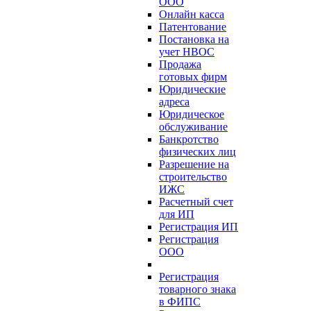
ООО
Онлайн касса
Патентование
Постановка на
учет НВОС
Продажа
готовых фирм
Юридические
адреса
Юридическое
обслуживание
Банкротство
физических лиц
Разрешение на
строительство
ИЖС
Расчетный счет
для ИП
Регистрация ИП
Регистрация
ООО
Регистрация
товарного знака
в ФИПС