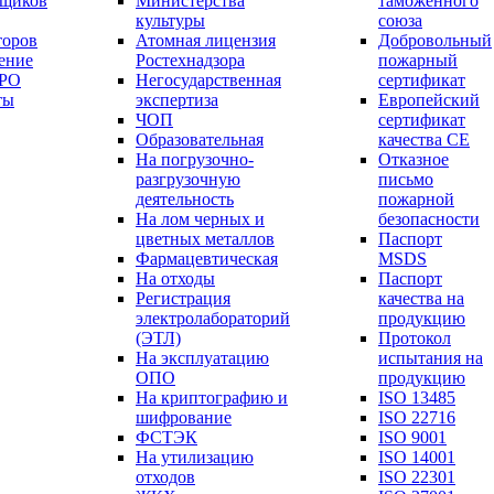
вщиков
Министерства
таможенного
культуры
союза
торов
Атомная лицензия
Добровольный
ение
Ростехнадзора
пожарный
СРО
Негосударственная
сертификат
ты
экспертиза
Европейский
ЧОП
сертификат
Образовательная
качества СЕ
На погрузочно-
Отказное
разгрузочную
письмо
деятельность
пожарной
На лом черных и
безопасности
цветных металлов
Паспорт
Фармацевтическая
МSDS
На отходы
Паспорт
Регистрация
качества на
электролабораторий
продукцию
(ЭТЛ)
Протокол
На эксплуатацию
испытания на
ОПО
продукцию
На криптографию и
ISO 13485
шифрование
ISO 22716
ФСТЭК
ISO 9001
На утилизацию
ISO 14001
отходов
ISO 22301