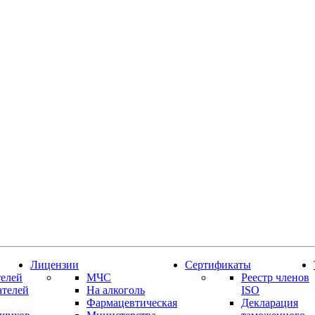
Лицензии
Сертификаты
елей
МЧС
Реестр членов
ателей
На алкоголь
ISO
Фармацевтическая
Декларация