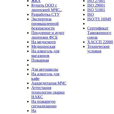
ЖКХ
ISO 27001
Купить ООО с
ISO 29001
лицензией МЧС..
ISO 51001
Разработка СТУ
ISO
Экспертиза
ISO/TS 16949
промышленной
безопасности
Сертификат
Продление и аудит
Таможенного
лицензии ФСБ
союза
На медосмотр
ХАССП 22000
Медицинская
Технические
На алкоголь для
условия
магазинов
Пожарная
Для автошколы
На алкоголь для
кафе
Аккредитация МЧС
Аттестация
технологии сварки
НАКС
На пожарную
сигнализацию
На