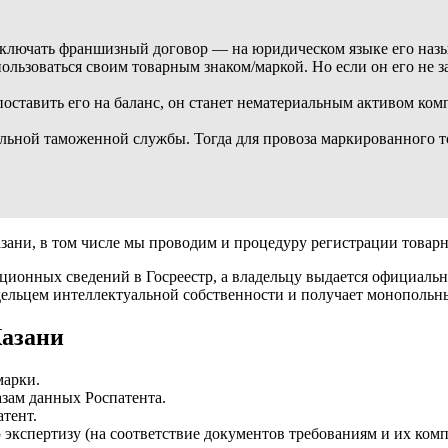
заключать франшизный договор — на юридическом языке его наз
льзоваться своим товарным знаком/маркой. Но если он его не зар
поставить его на баланс, он станет нематериальным активом ко
ьной таможенной службы. Тогда для провоза маркированного то
зани, в том числе мы проводим и процедуру регистрации товар
ационных сведений в Госреестр, а владельцу выдается официаль
дельцем интеллектуальной собственности и получает монопольны
Казани
марки.
зам данных Роспатента.
тент.
экспертизу (на соответствие документов требованиям и их компл