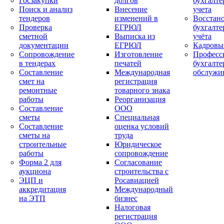
Госзакупки
долгов
бухгалте
Поиск и анализ
Внесение
учета
тендеров
изменений в
Восстан
Проверка
ЕГРЮЛ
бухгалте
сметной
Выписка из
учёта
документации
ЕГРЮЛ
Кадровы
Сопровождение
Изготовление
Професс
в тендерах
печатей
бухгалте
Составление
Международная
обслужи
смет на
регистрация
ремонтные
товарного знака
работы
Реорганизация
Составление
ООО
сметы
Специальная
Составление
оценка условий
сметы на
труда
строительные
Юридическое
работы
сопровождение
Форма 2 для
Согласование
аукциона
строительства с
ЭЦП и
Росавиацией
аккредитация
Международный
на ЭТП
бизнес
Налоговая
регистрация