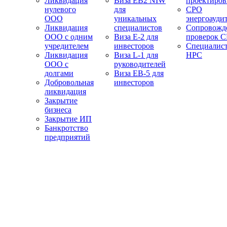
Ликвидация
Виза EB2 NIW
проектиро
нулевого
для
СРО
ООО
уникальных
энергоауди
Ликвидация
специалистов
Сопровожд
ООО с одним
Виза E-2 для
проверок 
учредителем
инвесторов
Специалис
Ликвидация
Виза L-1 для
НРС
ООО с
руководителей
долгами
Виза EB-5 для
Добровольная
инвесторов
ликвидация
Закрытие
бизнеса
Закрытие ИП
Банкротство
предприятий