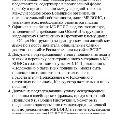
представителя, содержащее в произвольной форме
просьбу о представлении международной заявки в
Международное бюро Всемирной организации
интеллектуальной собственности, далее МБ ВОИС, с
указанием всех необходимых реквизитов письма
Официальный бланк МБ ВОИС в одном экземпляре,
заполненный с требованиями Общей Инструкции к
Мадридскому Соглашению и Протоколу к нему (далее
— Общая Инструкция) на французском или английском
языке по выбору заявителя, официальные бланки
доступны на сайте Роспатента или на сайте ВОИС
Документ, подтверждающий уплату пошлины за подачу
заявки и пересылку регистрационного материала в МБ
ВОИС в соответствии с пунктом 4.14 Приложения к
«Положению о патентных пошлинах» может быть
приложен по инициативе заявителя или его
представителя (Приложение к «Положению о
патентных пошлинах», Калькулятор патентных и иных
пошлин)
Документ, подтверждающий уплату международной
пошлины в швейцарских франках, предусмотренной
Правилом 9 (3) Общей Инструкции, может быть
представлен одновременно с международной заявкой
или по уведомлению МБ ВОИС в течение трех месяцев
с даты направления МБ ВОИС такого уведомления в