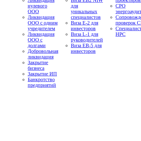
Ликвидация
Виза EB2 NIW
проектиро
нулевого
для
СРО
ООО
уникальных
энергоауди
Ликвидация
специалистов
Сопровожд
ООО с одним
Виза E-2 для
проверок 
учредителем
инвесторов
Специалис
Ликвидация
Виза L-1 для
НРС
ООО с
руководителей
долгами
Виза EB-5 для
Добровольная
инвесторов
ликвидация
Закрытие
бизнеса
Закрытие ИП
Банкротство
предприятий