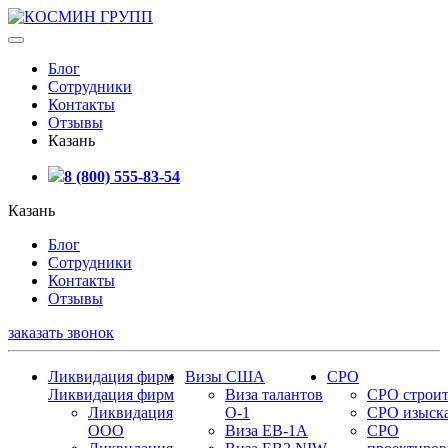
Блог
Сотрудники
Контакты
Отзывы
Казань
8 (800) 555-83-54
Казань
Блог
Сотрудники
Контакты
Отзывы
заказать звонок
Ликвидация фирм
Визы США
СРО
Ликвидация фирм
Виза талантов
СРО строит
Ликвидация
О-1
СРО изыск
ООО
Виза EB-1A
СРО