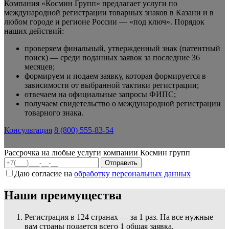
Компания «Космин Групп» предлагает услуги по
международной регистрации товарных знаков в Казани и в
любом городе и регионе России — «под ключ». Порядок
наших действий:
проверяем финальный, утвержденный знак (патентный
поиск) — среди поданных заявок за последние 36
месяцев;
формируем и подаем заявку, которая формируется в
зависимости от выбранной тактики регистрации;
отвечаем на официальные запросы ФИПС;
получаем свидетельство о международной регистрации
товарного знака.
Консультация
8 (800) 555-83-54
Рассрочка на любые услуги компании Космин групп
Даю согласие на
обработку персональных данных
Наши преимущества
Регистрация в 124 странах — за 1 раз. На все нужные
вам страны подается всего 1 общая заявка.