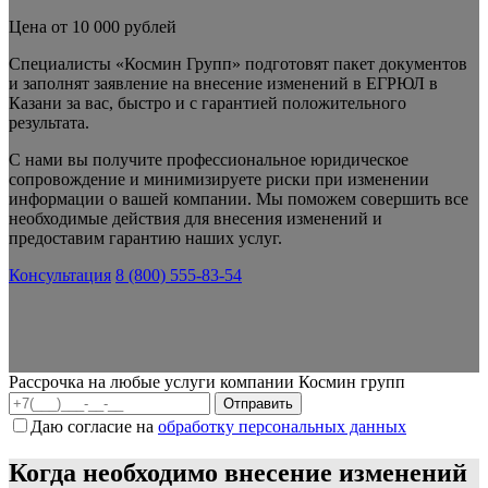
Цена от 10 000 рублей
Специалисты «Космин Групп» подготовят пакет документов
и заполнят заявление на внесение изменений в ЕГРЮЛ в
Казани за вас, быстро и с гарантией положительного
результата.
С нами вы получите профессиональное юридическое
сопровождение и минимизируете риски при изменении
информации о вашей компании. Мы поможем совершить все
необходимые действия для внесения изменений и
предоставим гарантию наших услуг.
Консультация
8 (800) 555-83-54
Рассрочка на любые услуги компании Космин групп
Даю согласие на
обработку персональных данных
Когда необходимо внесение изменений