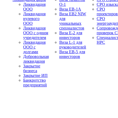
Ликвидация
О-1
СРО изыск
ООО
Виза EB-1A
СРО
Ликвидация
Виза EB2 NIW
проектиро
нулевого
для
СРО
ООО
уникальных
энергоауди
Ликвидация
специалистов
Сопровожд
ООО с одним
Виза E-2 для
проверок 
учредителем
инвесторов
Специалис
Ликвидация
Виза L-1 для
НРС
ООО с
руководителей
долгами
Виза EB-5 для
Добровольная
инвесторов
ликвидация
Закрытие
бизнеса
Закрытие ИП
Банкротство
предприятий