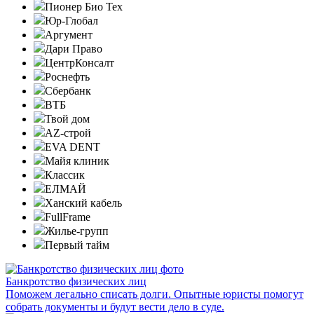
Пионер Био Тех
Юр-Глобал
Аргумент
Дари Право
ЦентрКонсалт
Роснефть
Сбербанк
ВТБ
Твой дом
AZ-строй
EVA DENT
Майя клиник
Классик
ЕЛМАЙ
Ханский кабель
FullFrame
Жилье-групп
Первый тайм
Банкротство физических лиц
Поможем легально списать долги. Опытные юристы помогут
собрать документы и будут вести дело в суде.