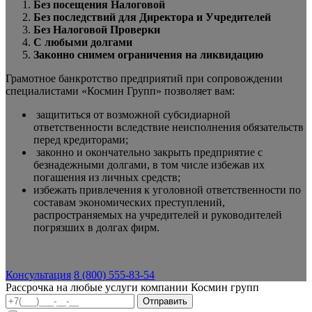
Без посещения Налоговой
Без последствий для Директора и Учредителей
Без Налоговой Проверки
С любыми долгами
Законно снимем ограничения на ликвидацию
Грамотное банкротство предприятий при сопровождении
специалистами «Космин Групп» позволяет вам:
защититься от возможной субсидиарной
ответственности вследствие неисполнения обязательств
перед кредиторами;
законно и окончательно закрыть предприятие с
безнадежными долгами, в том числе избежав их
погашения из личных средств;
избежать привлечения к уголовной ответственности по
составам экономических преступлений,
распространяемых на учредителей и руководителей
погрязших в долгах фирм.
Консультация
8 (800) 555-83-54
Рассрочка на любые услуги компании Космин групп