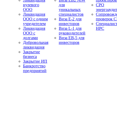
Ликвидация
Виза EB2 NIW
проектиро
нулевого
для
СРО
ООО
уникальных
энергоауди
Ликвидация
специалистов
Сопровожд
ООО с одним
Виза E-2 для
проверок 
учредителем
инвесторов
Специалис
Ликвидация
Виза L-1 для
НРС
ООО с
руководителей
долгами
Виза EB-5 для
Добровольная
инвесторов
ликвидация
Закрытие
бизнеса
Закрытие ИП
Банкротство
предприятий