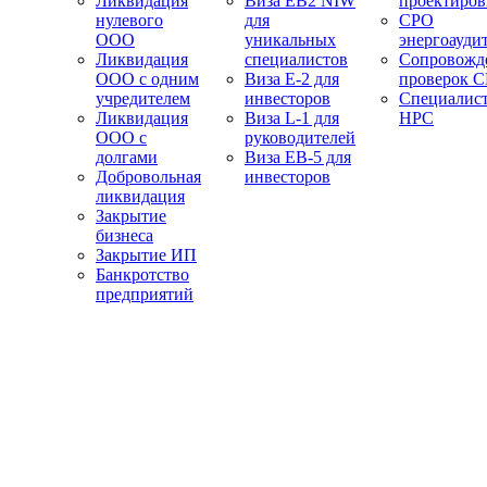
Ликвидация
Виза EB2 NIW
проектиро
нулевого
для
СРО
ООО
уникальных
энергоауди
Ликвидация
специалистов
Сопровожд
ООО с одним
Виза E-2 для
проверок 
учредителем
инвесторов
Специалис
Ликвидация
Виза L-1 для
НРС
ООО с
руководителей
долгами
Виза EB-5 для
Добровольная
инвесторов
ликвидация
Закрытие
бизнеса
Закрытие ИП
Банкротство
предприятий