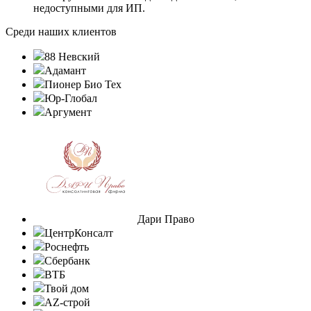
недоступными для ИП.
Среди наших клиентов
88 Невский
Адамант
Пионер Био Тех
Юр-Глобал
Аргумент
Дари Право
ЦентрКонсалт
Роснефть
Сбербанк
ВТБ
Твой дом
AZ-строй