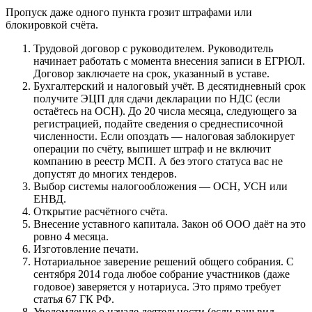
Пропуск даже одного пункта грозит штрафами или
блокировкой счёта.
Трудовой договор с руководителем. Руководитель
начинает работать с момента внесения записи в ЕГРЮЛ.
Договор заключаете на срок, указанный в уставе.
Бухгалтерский и налоговый учёт. В десятидневный срок
получите ЭЦП для сдачи декларации по НДС (если
остаётесь на ОСН). До 20 числа месяца, следующего за
регистрацией, подайте сведения о среднесписочной
численности. Если опоздать — налоговая заблокирует
операции по счёту, выпишет штраф и не включит
компанию в реестр МСП. А без этого статуса вас не
допустят до многих тендеров.
Выбор системы налогообложения — ОСН, УСН или
ЕНВД.
Открытие расчётного счёта.
Внесение уставного капитала. Закон об ООО даёт на это
ровно 4 месяца.
Изготовление печати.
Нотариальное заверение решений общего собрания. С
сентября 2014 года любое собрание участников (даже
годовое) заверяется у нотариуса. Это прямо требует
статья 67 ГК РФ.
Уведомление о начале деятельности (если ваш вид