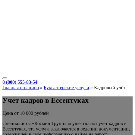
8 (800) 555-83-54
Главная страница
»
Бухгалтерские услуги
»
Кадровый учёт
Учет кадров в Ессентуках
Цена от 10 000 рублей
Специалисты «Космин Групп» осуществляют учет кадров в
Ессентуках, эта услуга заключается в ведении документации,
содержащей в себе информацию о найме на работу,