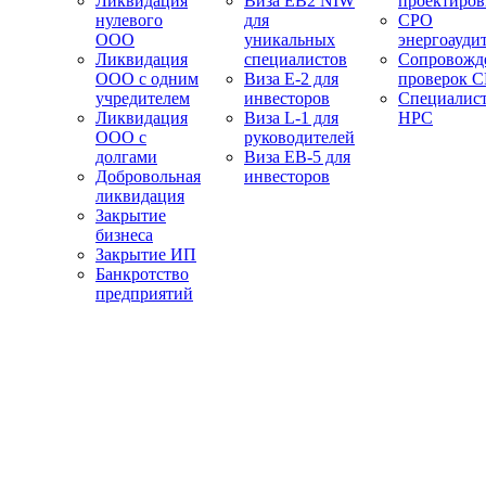
Ликвидация
Виза EB2 NIW
проектиро
нулевого
для
СРО
ООО
уникальных
энергоауди
Ликвидация
специалистов
Сопровожд
ООО с одним
Виза E-2 для
проверок 
учредителем
инвесторов
Специалис
Ликвидация
Виза L-1 для
НРС
ООО с
руководителей
долгами
Виза EB-5 для
Добровольная
инвесторов
ликвидация
Закрытие
бизнеса
Закрытие ИП
Банкротство
предприятий