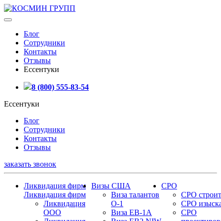
Блог
Сотрудники
Контакты
Отзывы
Ессентуки
8 (800) 555-83-54
Ессентуки
Блог
Сотрудники
Контакты
Отзывы
заказать звонок
Ликвидация фирм
Визы США
СРО
Ликвидация фирм
Виза талантов
СРО строит
Ликвидация
О-1
СРО изыск
ООО
Виза EB-1A
СРО