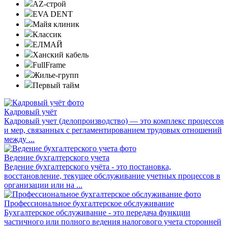
AZ-строй
EVA DENT
Майя клиник
Классик
ЕЛМАЙ
Ханский кабель
FullFrame
Жилье-групп
Первый тайм
Кадровый учёт
Кадровый учет (делопроизводство) — это комплекс процессов
и мер, связанных с регламентированием трудовых отношений
между ...
Ведение бухгалтерского учета
Ведение бухгалтерского учёта - это постановка,
восстановление, текущее обслуживание учетных процессов в
организации или на ...
Профессиональное бухгалтерское обслуживание
Бухгалтерское обслуживание - это передача функции
частичного или полного ведения налогового учета сторонней