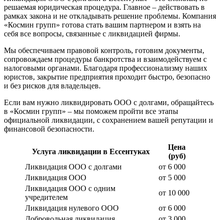
решаемая юридическая процедура. Главное – действовать в
рамках закона и не откладывать решение проблемы. Компания
«Космин групп» готова стать вашим партнером и взять на
себя все вопросы, связанные с ликвидацией фирмы.
Мы обеспечиваем правовой контроль, готовим документы,
сопровождаем процедуры банкротства и взаимодействуем с
налоговыми органами. Благодаря профессионализму наших
юристов, закрытие предприятия проходит быстро, безопасно
и без рисков для владельцев.
Если вам нужно ликвидировать ООО с долгами, обращайтесь
в «Космин групп» – мы поможем пройти все этапы
официальной ликвидации, с сохранением вашей репутации и
финансовой безопасности.
Цена
Услуга ликвидации в Ессентуках
(руб)
Ликвидация ООО с долгами
от 6 000
Ликвидация ООО
от 5 000
Ликвидация ООО с одним
от 10 000
учредителем
Ликвидация нулевого ООО
от 6 000
Добровольная ликвидация
от 3 000