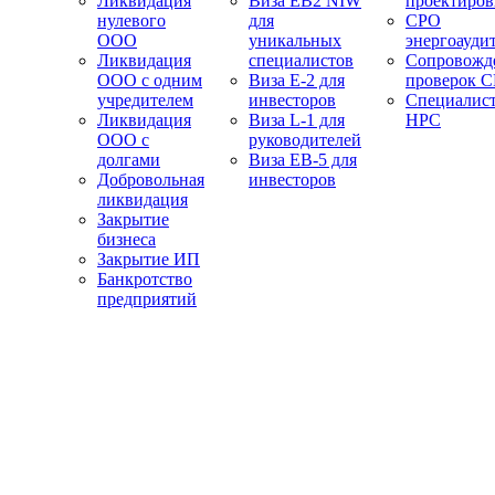
Ликвидация
Виза EB2 NIW
проектиро
нулевого
для
СРО
ООО
уникальных
энергоауди
Ликвидация
специалистов
Сопровожд
ООО с одним
Виза E-2 для
проверок 
учредителем
инвесторов
Специалис
Ликвидация
Виза L-1 для
НРС
ООО с
руководителей
долгами
Виза EB-5 для
Добровольная
инвесторов
ликвидация
Закрытие
бизнеса
Закрытие ИП
Банкротство
предприятий