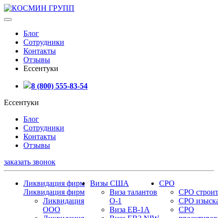
Блог
Сотрудники
Контакты
Отзывы
Ессентуки
8 (800) 555-83-54
Ессентуки
Блог
Сотрудники
Контакты
Отзывы
заказать звонок
Ликвидация фирм
Визы США
СРО
Ликвидация фирм
Виза талантов
СРО строит
Ликвидация
О-1
СРО изыск
ООО
Виза EB-1A
СРО