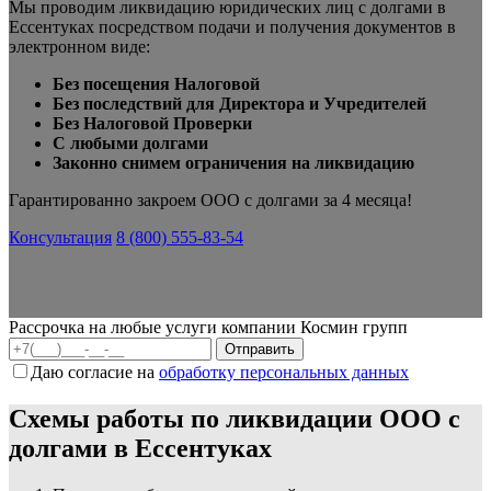
Мы проводим ликвидацию юридических лиц с долгами в
Ессентуках посредством подачи и получения документов в
электронном виде:
Без посещения Налоговой
Без последствий для Директора и Учредителей
Без Налоговой Проверки
С любыми долгами
Законно снимем ограничения на ликвидацию
Гарантированно закроем ООО с долгами за 4 месяца!
Консультация
8 (800) 555-83-54
Рассрочка на любые услуги компании Космин групп
Даю согласие на
обработку персональных данных
Схемы работы по ликвидации ООО с
долгами в Ессентуках