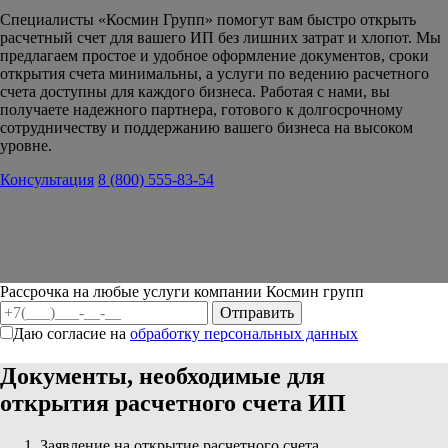
Специалисты «Космин Групп» помогут вам быстро открыть
расчетный счет для вашего ИП без лишних затрат и хлопот. Мы
предлагаем простое и удобное оформление документов, сроки
открытия счета минимальны, а услуги по ведению расчетного
счета доступны для каждого бизнеса. Работая с нами, вы
получаете надежного партнера, готового к долгосрочному
сотрудничеству и поддержанию вашего бизнеса на высоком
уровне.
Консультация
8 (800) 555-83-54
Рассрочка на любые услуги компании Космин групп
Даю согласие на
обработку персональных данных
Документы, необходимые для
открытия расчетного счета ИП
Заявление на открытие расчетного счета.