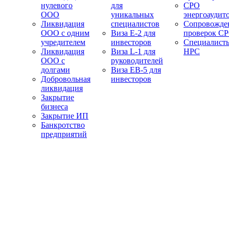
нулевого
для
СРО
ООО
уникальных
энергоаудит
Ликвидация
специалистов
Сопровожде
ООО с одним
Виза E-2 для
проверок С
учредителем
инвесторов
Специалист
Ликвидация
Виза L-1 для
НРС
ООО с
руководителей
долгами
Виза EB-5 для
Добровольная
инвесторов
ликвидация
Закрытие
бизнеса
Закрытие ИП
Банкротство
предприятий