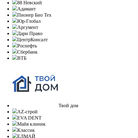
88 Невский
Адамант
Пионер Био Тех
Юр-Глобал
Аргумент
Дари Право
ЦентрКонсалт
Роснефть
Сбербанк
ВТБ
Твой дом
AZ-строй
EVA DENT
Майя клиник
Классик
ЕЛМАЙ