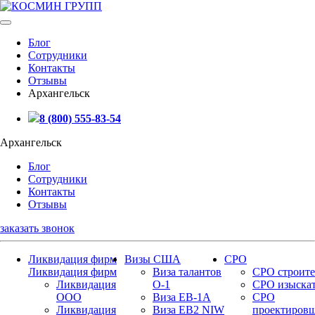
Блог
Сотрудники
Контакты
Отзывы
Архангельск
8 (800) 555-83-54
Архангельск
Блог
Сотрудники
Контакты
Отзывы
заказать звонок
Ликвидация фирм
Визы США
СРО
Ликвидация фирм
Виза талантов
СРО строите
Ликвидация
О-1
СРО изыска
ООО
Виза EB-1A
СРО
Ликвидация
Виза EB2 NIW
проектиров