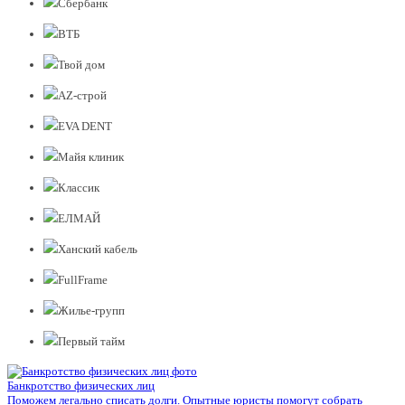
Сбербанк
ВТБ
Твой дом
AZ-строй
EVA DENT
Майя клиник
Классик
ЕЛМАЙ
Ханский кабель
FullFrame
Жилье-групп
Первый тайм
Банкротство физических лиц
Поможем легально списать долги. Опытные юристы помогут собрать