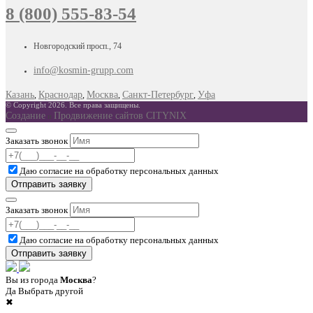
8 (800) 555-83-54
Новгородский просп., 74
info@kosmin-grupp.com
Казань
Краснодар
Москва
Санкт-Петербург
Уфа
,
,
,
,
© Copyright 2026. Все права защищены.
Создание
Продвижение сайтов CITYNIX
и
Заказать звонок
Даю согласие на
обработку персональных данных
Заказать звонок
Даю согласие на
обработку персональных данных
Вы из города
Москва
?
Да
Выбрать другой
✖