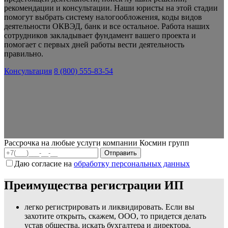
рекомендации и консультации. Наши юристы на этой стадии
помогут выбрать систему налогообложения, коды видов
деятельности ОКВЭД, банк и все остальное. Работа наших
сотрудников закладывает фундамент вашего проекта и
помогает с первых дней работы вести деятельность
правильно.
Консультация
8 (800) 555-83-54
Рассрочка на любые услуги компании Космин групп
Даю согласие на
обработку персональных данных
Преимущества регистрации ИП
легко регистрировать и ликвидировать. Если вы
захотите открыть, скажем, ООО, то придется делать
устав общества, искать бухгалтера и директора,