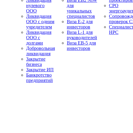
Ликвидация
Виза EB2 NIW
проектиро
нулевого
для
СРО
ООО
уникальных
энергоауди
Ликвидация
специалистов
Сопровожд
ООО с одним
Виза E-2 для
проверок 
учредителем
инвесторов
Специалис
Ликвидация
Виза L-1 для
НРС
ООО с
руководителей
долгами
Виза EB-5 для
Добровольная
инвесторов
ликвидация
Закрытие
бизнеса
Закрытие ИП
Банкротство
предприятий