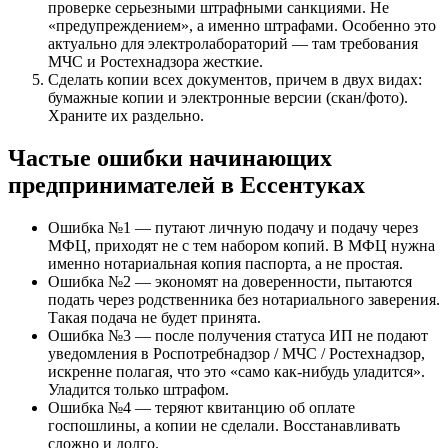
проверке серьезными штрафными санкциями. Не
«предупреждением», а именно штрафами. Особенно это
актуально для электролабораторий — там требования
МЧС и Ростехнадзора жесткие.
Сделать копии всех документов, причем в двух видах:
бумажные копии и электронные версии (скан/фото).
Храните их раздельно.
Частые ошибки начинающих
предпринимателей в Ессентуках
Ошибка №1 — путают личную подачу и подачу через
МФЦ, приходят не с тем набором копий. В МФЦ нужна
именно нотариальная копия паспорта, а не простая.
Ошибка №2 — экономят на доверенности, пытаются
подать через родственника без нотариального заверения.
Такая подача не будет принята.
Ошибка №3 — после получения статуса ИП не подают
уведомления в Роспотребнадзор / МЧС / Ростехнадзор,
искренне полагая, что это «само как-нибудь уладится».
Уладится только штрафом.
Ошибка №4 — теряют квитанцию об оплате
госпошлины, а копии не сделали. Восстанавливать
сложно и долго.