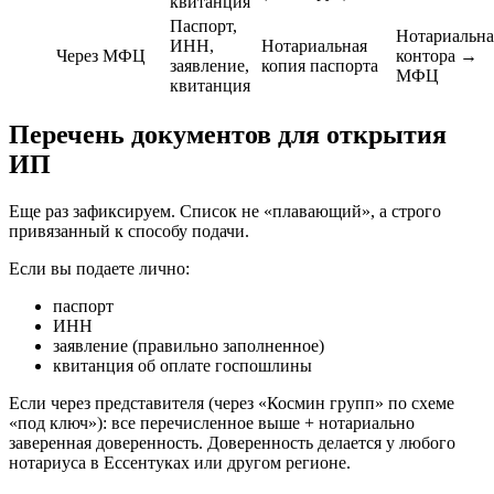
квитанция
Паспорт,
Нотариальна
ИНН,
Нотариальная
Через МФЦ
контора →
заявление,
копия паспорта
МФЦ
квитанция
Перечень документов для открытия
ИП
Еще раз зафиксируем. Список не «плавающий», а строго
привязанный к способу подачи.
Если вы подаете лично:
паспорт
ИНН
заявление (правильно заполненное)
квитанция об оплате госпошлины
Если через представителя (через «Космин групп» по схеме
«под ключ»): все перечисленное выше + нотариально
заверенная доверенность. Доверенность делается у любого
нотариуса в Ессентуках или другом регионе.