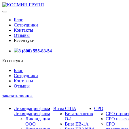
Блог
Сотрудники
Контакты
Отзывы
Ессентуки
8 (800) 555-83-54
Ессентуки
Блог
Сотрудники
Контакты
Отзывы
заказать звонок
Ликвидация фирм
Визы США
СРО
Ликвидация фирм
Виза талантов
СРО строит
Ликвидация
О-1
СРО изыск
ООО
Виза EB-1A
СРО