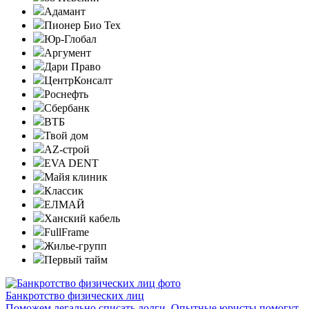
Адамант
Пионер Био Тех
Юр-Глобал
Аргумент
Дари Право
ЦентрКонсалт
Роснефть
Сбербанк
ВТБ
Твой дом
AZ-строй
EVA DENT
Майя клиник
Классик
ЕЛМАЙ
Ханский кабель
FullFrame
Жилье-групп
Первый тайм
Банкротство физических лиц
Поможем легально списать долги. Опытные юристы помогут