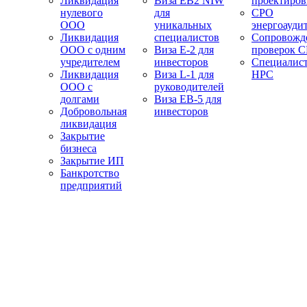
Ликвидация
Виза EB2 NIW
проектиро
нулевого
для
СРО
ООО
уникальных
энергоауди
Ликвидация
специалистов
Сопровожд
ООО с одним
Виза E-2 для
проверок 
учредителем
инвесторов
Специалис
Ликвидация
Виза L-1 для
НРС
ООО с
руководителей
долгами
Виза EB-5 для
Добровольная
инвесторов
ликвидация
Закрытие
бизнеса
Закрытие ИП
Банкротство
предприятий