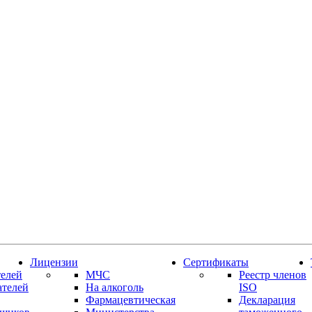
Лицензии
Сертификаты
елей
МЧС
Реестр членов
ателей
На алкоголь
ISO
Фармацевтическая
Декларация