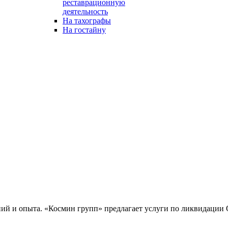
реставрационную
деятельность
На тахографы
На гостайну
й и опыта. «Космин групп» предлагает услуги по ликвидации