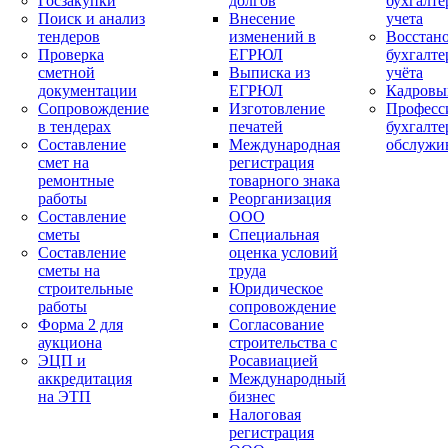
Госзакупки
долгов
бухгалте
Поиск и анализ
Внесение
учета
тендеров
изменений в
Восстан
Проверка
ЕГРЮЛ
бухгалте
сметной
Выписка из
учёта
документации
ЕГРЮЛ
Кадровы
Сопровождение
Изготовление
Професс
в тендерах
печатей
бухгалте
Составление
Международная
обслужи
смет на
регистрация
ремонтные
товарного знака
работы
Реорганизация
Составление
ООО
сметы
Специальная
Составление
оценка условий
сметы на
труда
строительные
Юридическое
работы
сопровождение
Форма 2 для
Согласование
аукциона
строительства с
ЭЦП и
Росавиацией
аккредитация
Международный
на ЭТП
бизнес
Налоговая
регистрация