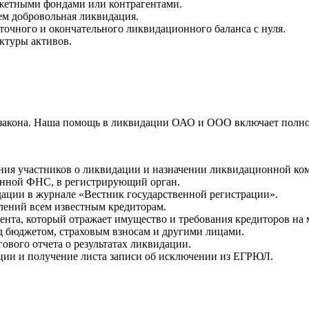
жетными фондами или контрагентами.
чем добровольная ликвидация.
очного и окончательного ликвидационного баланса с нуля.
ктуры активов.
 закона. Наша помощь в ликвидации ОАО и ООО включает полно
ния участников о ликвидации и назначении ликвидационной ко
енной ФНС, в регистрирующий орган.
ации в журнале «Вестник государственной регистрации».
лений всем известным кредиторам.
ента, который отражает имущество и требования кредиторов на
д бюджетом, страховым взносам и другими лицами.
ового отчета о результатах ликвидации.
ации и получение листа записи об исключении из ЕГРЮЛ.