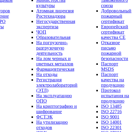
вщиков
Министерства
таможенного
культуры
союза
торов
Атомная лицензия
Добровольный
ение
Ростехнадзора
пожарный
СРО
Негосударственная
сертификат
ты
экспертиза
Европейский
ЧОП
сертификат
Образовательная
качества СЕ
На погрузочно-
Отказное
разгрузочную
письмо
деятельность
пожарной
На лом черных и
безопасности
цветных металлов
Паспорт
Фармацевтическая
МSDS
На отходы
Паспорт
Регистрация
качества на
электролабораторий
продукцию
(ЭТЛ)
Протокол
На эксплуатацию
испытания на
ОПО
продукцию
На криптографию и
ISO 13485
шифрование
ISO 22716
ФСТЭК
ISO 9001
На утилизацию
ISO 14001
отходов
ISO 22301