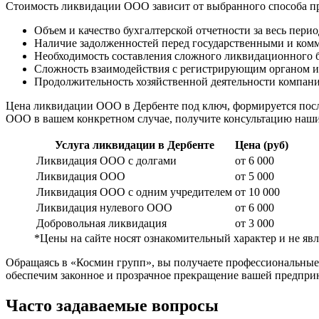
Стоимость ликвидации ООО зависит от выбранного способа п
Объем и качество бухгалтерской отчетности за весь перио
Наличие задолженностей перед государственными и ком
Необходимость составления сложного ликвидационного б
Сложность взаимодействия с регистрирующим органом и
Продолжительность хозяйственной деятельности компани
Цена ликвидации ООО в Дербенте под ключ, формируется после
ООО в вашем конкретном случае, получите консультацию наши
Услуга ликвидации в Дербенте
Цена (руб)
Ликвидация ООО с долгами
от 6 000
Ликвидация ООО
от 5 000
Ликвидация ООО с одним учредителем
от 10 000
Ликвидация нулевого ООО
от 6 000
Добровольная ликвидация
от 3 000
*Цены на сайте носят ознакомительный характер и не я
Обращаясь в «Космин групп», вы получаете профессиональные
обеспечим законное и прозрачное прекращение вашей предприн
Часто задаваемые вопросы