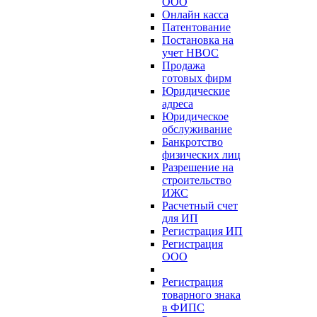
ООО
Онлайн касса
Патентование
Постановка на
учет НВОС
Продажа
готовых фирм
Юридические
адреса
Юридическое
обслуживание
Банкротство
физических лиц
Разрешение на
строительство
ИЖС
Расчетный счет
для ИП
Регистрация ИП
Регистрация
ООО
Регистрация
товарного знака
в ФИПС