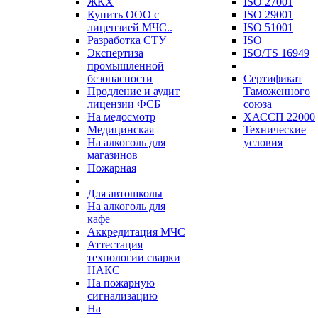
ЖКХ
ISO 27001
Купить ООО с
ISO 29001
лицензией МЧС..
ISO 51001
Разработка СТУ
ISO
Экспертиза
ISO/TS 16949
промышленной
безопасности
Сертификат
Продление и аудит
Таможенного
лицензии ФСБ
союза
На медосмотр
ХАССП 22000
Медицинская
Технические
На алкоголь для
условия
магазинов
Пожарная
Для автошколы
На алкоголь для
кафе
Аккредитация МЧС
Аттестация
технологии сварки
НАКС
На пожарную
сигнализацию
На