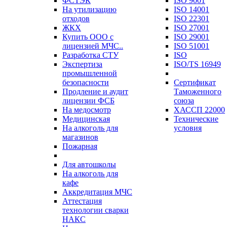
ФСТЭК
ISO 9001
На утилизацию
ISO 14001
отходов
ISO 22301
ЖКХ
ISO 27001
Купить ООО с
ISO 29001
лицензией МЧС..
ISO 51001
Разработка СТУ
ISO
Экспертиза
ISO/TS 16949
промышленной
безопасности
Сертификат
Продление и аудит
Таможенного
лицензии ФСБ
союза
На медосмотр
ХАССП 22000
Медицинская
Технические
На алкоголь для
условия
магазинов
Пожарная
Для автошколы
На алкоголь для
кафе
Аккредитация МЧС
Аттестация
технологии сварки
НАКС