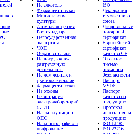
ателей
На алкоголь
ISO
Фармацевтическая
Декларация
вщиков
Министерства
таможенного
культуры
союза
торов
Атомная лицензия
Добровольный
ение
Ростехнадзора
пожарный
СРО
Негосударственная
сертификат
ты
экспертиза
Европейский
ЧОП
сертификат
Образовательная
качества СЕ
На погрузочно-
Отказное
разгрузочную
письмо
деятельность
пожарной
На лом черных и
безопасности
цветных металлов
Паспорт
Фармацевтическая
МSDS
На отходы
Паспорт
Регистрация
качества на
электролабораторий
продукцию
(ЭТЛ)
Протокол
На эксплуатацию
испытания на
ОПО
продукцию
На криптографию и
ISO 13485
шифрование
ISO 22716