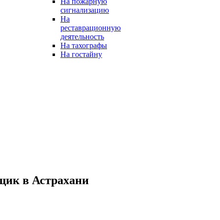
На пожарную
сигнализацию
На
реставрационную
деятельность
На тахографы
На гостайну
щик в Астрахани