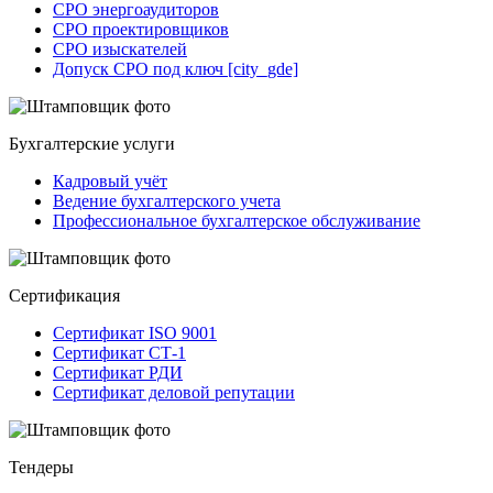
СРО энергоаудиторов
СРО проектировщиков
СРО изыскателей
Допуск СРО под ключ [city_gde]
Бухгалтерские услуги
Кадровый учёт
Ведение бухгалтерского учета
Профессиональное бухгалтерское обслуживание
Сертификация
Сертификат ISO 9001
Сертификат СТ-1
Сертификат РДИ
Сертификат деловой репутации
Тендеры