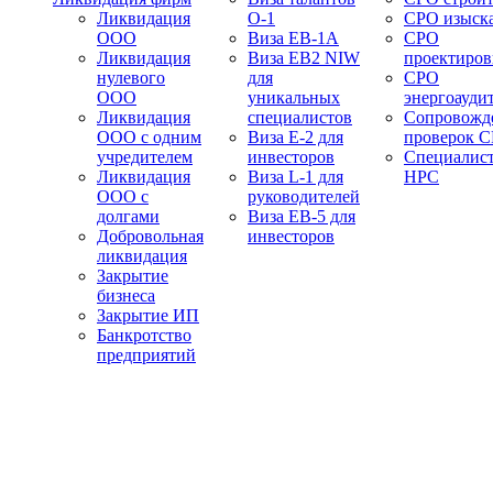
Ликвидация
О-1
СРО изыск
ООО
Виза EB-1A
СРО
Ликвидация
Виза EB2 NIW
проектиро
нулевого
для
СРО
ООО
уникальных
энергоауди
Ликвидация
специалистов
Сопровожд
ООО с одним
Виза E-2 для
проверок 
учредителем
инвесторов
Специалис
Ликвидация
Виза L-1 для
НРС
ООО с
руководителей
долгами
Виза EB-5 для
Добровольная
инвесторов
ликвидация
Закрытие
бизнеса
Закрытие ИП
Банкротство
предприятий