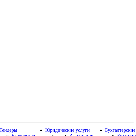
Тендеры
Юридические услуги
Бухгалтерские
Банковская
Аттестация
Бухгалт