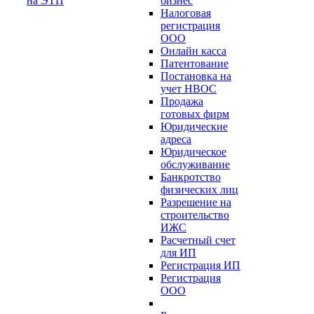
на ЭТП
бизнес
Налоговая
регистрация
ООО
Онлайн касса
Патентование
Постановка на
учет НВОС
Продажа
готовых фирм
Юридические
адреса
Юридическое
обслуживание
Банкротство
физических лиц
Разрешение на
строительство
ИЖС
Расчетный счет
для ИП
Регистрация ИП
Регистрация
ООО