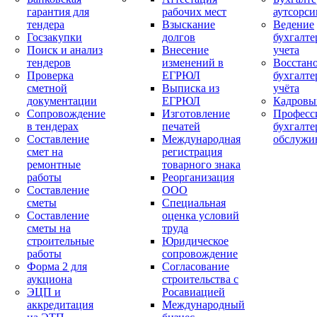
гарантия для
рабочих мест
аутсорси
тендера
Взыскание
Ведение
Госзакупки
долгов
бухгалте
Поиск и анализ
Внесение
учета
тендеров
изменений в
Восстан
Проверка
ЕГРЮЛ
бухгалте
сметной
Выписка из
учёта
документации
ЕГРЮЛ
Кадровы
Сопровождение
Изготовление
Професс
в тендерах
печатей
бухгалте
Составление
Международная
обслужи
смет на
регистрация
ремонтные
товарного знака
работы
Реорганизация
Составление
ООО
сметы
Специальная
Составление
оценка условий
сметы на
труда
строительные
Юридическое
работы
сопровождение
Форма 2 для
Согласование
аукциона
строительства с
ЭЦП и
Росавиацией
аккредитация
Международный