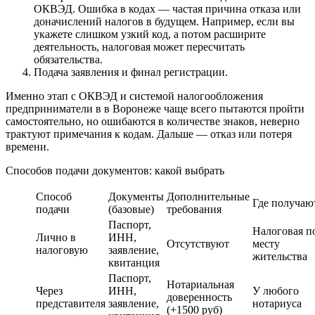
ОКВЭД. Ошибка в кодах — частая причина отказа или
доначислений налогов в будущем. Например, если вы
укажете слишком узкий код, а потом расширите
деятельность, налоговая может пересчитать
обязательства.
Подача заявления и финал регистрации.
Именно этап с ОКВЭД и системой налогообложения
предприниматели в в Воронеже чаще всего пытаются пройти
самостоятельно, но ошибаются в количестве знаков, неверно
трактуют примечания к кодам. Дальше — отказ или потеря
времени.
Способов подачи документов: какой выбрать
Способ
Документы
Дополнительные
Где получаю
подачи
(базовые)
требования
Паспорт,
Налоговая п
Лично в
ИНН,
Отсутствуют
месту
налоговую
заявление,
жительства
квитанция
Паспорт,
Нотариальная
Через
ИНН,
У любого
доверенность
представителя
заявление,
нотариуса
(+1500 руб)