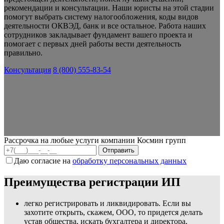
рекомендации и консультации. Наши юристы на этой стадии
помогут выбрать систему налогообложения, коды видов
деятельности ОКВЭД, банк и все остальное. Работа наших
сотрудников закладывает фундамент вашего проекта и
помогает с первых дней работы вести деятельность
правильно.
Консультация
8 (800) 555-83-54
Рассрочка на любые услуги компании Космин групп
Даю согласие на
обработку персональных данных
Преимущества регистрации ИП
легко регистрировать и ликвидировать. Если вы
захотите открыть, скажем, ООО, то придется делать
устав общества, искать бухгалтера и директора,