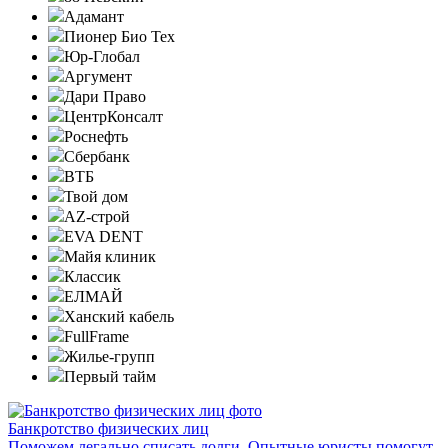
Адамант
Пионер Био Тех
Юр-Глобал
Аргумент
Дари Право
ЦентрКонсалт
Роснефть
Сбербанк
ВТБ
Твой дом
AZ-строй
EVA DENT
Майя клиник
Классик
ЕЛМАЙ
Ханский кабель
FullFrame
Жилье-групп
Первый тайм
Банкротство физических лиц
Поможем легально списать долги. Опытные юристы помогут