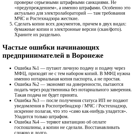
проверке серьезными штрафными санкциями. Не
«предупреждением», а именно штрафами. Особенно это
актуально для электролабораторий — там требования
МЧС и Ростехнадзора жесткие.
Сделать копии всех документов, причем в двух видах:
бумажные копии и электронные версии (скан/фото).
Храните их раздельно.
Частые ошибки начинающих
предпринимателей в Воронеже
Ошибка №1 — путают личную подачу и подачу через
МФЦ, приходят не с тем набором копий. В МФЦ нужна
именно нотариальная копия паспорта, а не простая.
Ошибка №2 — экономят на доверенности, пытаются
подать через родственника без нотариального заверения.
Такая подача не будет принята.
Ошибка №3 — после получения статуса ИП не подают
уведомления в Роспотребнадзор / МЧС / Ростехнадзор,
искренне полагая, что это «само как-нибудь уладится».
Уладится только штрафом.
Ошибка №4 — теряют квитанцию об оплате
госпошлины, а копии не сделали. Восстанавливать
сложно и долго.