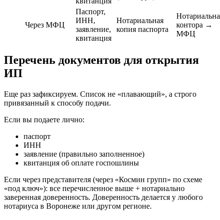
квитанция
Паспорт,
Нотариальна
ИНН,
Нотариальная
Через МФЦ
контора →
заявление,
копия паспорта
МФЦ
квитанция
Перечень документов для открытия
ИП
Еще раз зафиксируем. Список не «плавающий», а строго
привязанный к способу подачи.
Если вы подаете лично:
паспорт
ИНН
заявление (правильно заполненное)
квитанция об оплате госпошлины
Если через представителя (через «Космин групп» по схеме
«под ключ»): все перечисленное выше + нотариально
заверенная доверенность. Доверенность делается у любого
нотариуса в Воронеже или другом регионе.