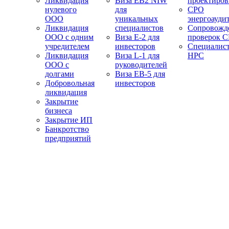
Ликвидация
Виза EB2 NIW
проектиро
нулевого
для
СРО
ООО
уникальных
энергоауди
Ликвидация
специалистов
Сопровожд
ООО с одним
Виза E-2 для
проверок 
учредителем
инвесторов
Специалис
Ликвидация
Виза L-1 для
НРС
ООО с
руководителей
долгами
Виза EB-5 для
Добровольная
инвесторов
ликвидация
Закрытие
бизнеса
Закрытие ИП
Банкротство
предприятий