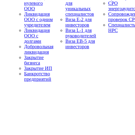
нулевого
для
СРО
ООО
уникальных
энергоаудит
Ликвидация
специалистов
Сопровожде
ООО с одним
Виза E-2 для
проверок С
учредителем
инвесторов
Специалист
Ликвидация
Виза L-1 для
НРС
ООО с
руководителей
долгами
Виза EB-5 для
Добровольная
инвесторов
ликвидация
Закрытие
бизнеса
Закрытие ИП
Банкротство
предприятий