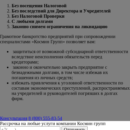
Без посещения Налоговой
Без последствий для Директора и Учредителей
Без Налоговой Проверки
С любыми долгами
Законно снимем ограничения на ликвидацию
Грамотное банкротство предприятий при сопровождении
специалистами «Космин Групп» позволяет вам:
защититься от возможной субсидиарной ответственности
вследствие неисполнения обязательств перед
кредиторами;
законно и окончательно закрыть предприятие с
безнадежными долгами, в том числе избежав их
погашения из личных средств;
избежать привлечения к уголовной ответственности по
составам экономических преступлений, распространяемых
на учредителей и руководителей погрязших в долгах
фирм.
Консультация
8 (800) 555-83-54
Рассрочка на любые услуги компании Космин групп