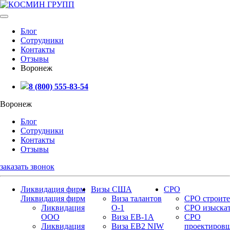
Блог
Сотрудники
Контакты
Отзывы
Воронеж
8 (800) 555-83-54
Воронеж
Блог
Сотрудники
Контакты
Отзывы
заказать звонок
Ликвидация фирм
Визы США
СРО
Ликвидация фирм
Виза талантов
СРО строите
Ликвидация
О-1
СРО изыска
ООО
Виза EB-1A
СРО
Ликвидация
Виза EB2 NIW
проектиров