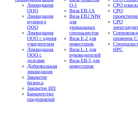
Ликвидация
О-1
СРО изыск
ООО
Виза EB-1A
СРО
Ликвидация
Виза EB2 NIW
проектиро
нулевого
для
СРО
ООО
уникальных
энергоауди
Ликвидация
специалистов
Сопровожд
ООО с одним
Виза E-2 для
проверок 
учредителем
инвесторов
Специалис
Ликвидация
Виза L-1 для
НРС
ООО с
руководителей
долгами
Виза EB-5 для
Добровольная
инвесторов
ликвидация
Закрытие
бизнеса
Закрытие ИП
Банкротство
предприятий