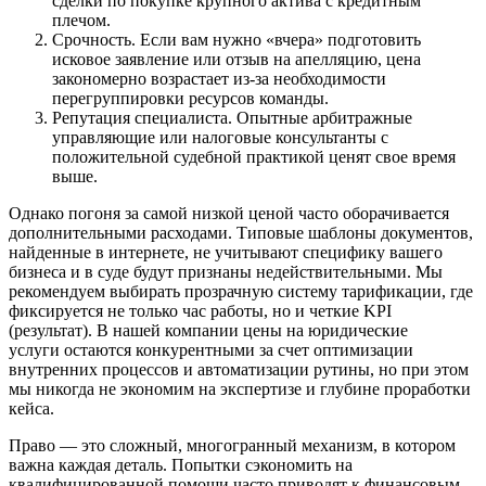
сделки по покупке крупного актива с кредитным
плечом.
Срочность. Если вам нужно «вчера» подготовить
исковое заявление или отзыв на апелляцию, цена
закономерно возрастает из-за необходимости
перегруппировки ресурсов команды.
Репутация специалиста. Опытные арбитражные
управляющие или налоговые консультанты с
положительной судебной практикой ценят свое время
выше.
Однако погоня за самой низкой ценой часто оборачивается
дополнительными расходами. Типовые шаблоны документов,
найденные в интернете, не учитывают специфику вашего
бизнеса и в суде будут признаны недействительными. Мы
рекомендуем выбирать прозрачную систему тарификации, где
фиксируется не только час работы, но и четкие KPI
(результат). В нашей компании цены на юридические
услуги остаются конкурентными за счет оптимизации
внутренних процессов и автоматизации рутины, но при этом
мы никогда не экономим на экспертизе и глубине проработки
кейса.
Право — это сложный, многогранный механизм, в котором
важна каждая деталь. Попытки сэкономить на
квалифицированной помощи часто приводят к финансовым