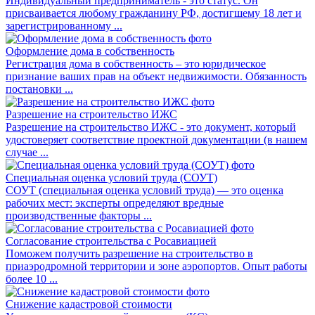
Индивидуальный предприниматель - это статус. Он
присваивается любому гражданину РФ, достигшему 18 лет и
зарегистрированному ...
Оформление дома в собственность
Регистрация дома в собственность – это юридическое
признание ваших прав на объект недвижимости. Обязанность
постановки ...
Разрешение на строительство ИЖС
Разрешение на строительство ИЖС - это документ, который
удостоверяет соответствие проектной документации (в нашем
случае ...
Специальная оценка условий труда (СОУТ)
СОУТ (специальная оценка условий труда) — это оценка
рабочих мест: эксперты определяют вредные
производственные факторы ...
Согласование строительства с Росавиацией
Поможем получить разрешение на строительство в
приаэродромной территории и зоне аэропортов. Опыт работы
более 10 ...
Снижение кадастровой стоимости