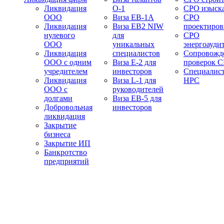
Ликвидация
О-1
СРО изыск
ООО
Виза EB-1A
СРО
Ликвидация
Виза EB2 NIW
проектиро
нулевого
для
СРО
ООО
уникальных
энергоауди
Ликвидация
специалистов
Сопровожд
ООО с одним
Виза E-2 для
проверок 
учредителем
инвесторов
Специалис
Ликвидация
Виза L-1 для
НРС
ООО с
руководителей
долгами
Виза EB-5 для
Добровольная
инвесторов
ликвидация
Закрытие
бизнеса
Закрытие ИП
Банкротство
предприятий