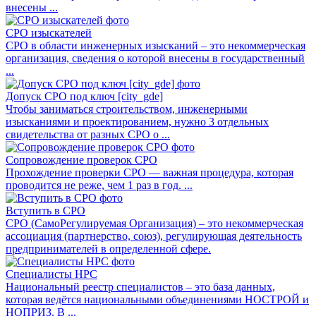
внесены ...
СРО изыскателей
СРО в области инженерных изысканий – это некоммерческая
организация, сведения о которой внесены в государственный
...
Допуск СРО под ключ [city_gde]
Чтобы заниматься строительством, инженерными
изысканиями и проектированием, нужно 3 отдельных
свидетельства от разных СРО о ...
Сопровождение проверок СРО
Прохождение проверки СРО — важная процедура, которая
проводится не реже, чем 1 раз в год. ...
Вступить в СРО
СРО (СамоРегулируемая Организация) – это некоммерческая
ассоциация (партнерство, союз), регулирующая деятельность
предпринимателей в определенной сфере.
Специалисты НРС
Национальный реестр специалистов – это база данных,
которая ведётся национальными объединениями НОСТРОЙ и
НОПРИЗ. В ...