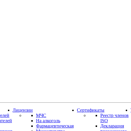
Лицензии
Сертификаты
елей
МЧС
Реестр членов
ателей
На алкоголь
ISO
Фармацевтическая
Декларация