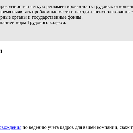
 прозрачность и четкую регламентированность трудовых отношен
время выявлять проблемные места и находить неиспользованные
зорные органы и государственные фонды;
анией норм Трудового кодекса.
и
ровождения
по ведению учета кадров для вашей компании, свяжи