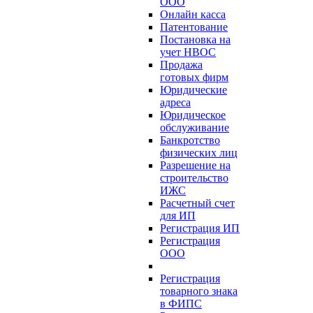
ООО
Онлайн касса
Патентование
Постановка на
учет НВОС
Продажа
готовых фирм
Юридические
адреса
Юридическое
обслуживание
Банкротство
физических лиц
Разрешение на
строительство
ИЖС
Расчетный счет
для ИП
Регистрация ИП
Регистрация
ООО
Регистрация
товарного знака
в ФИПС