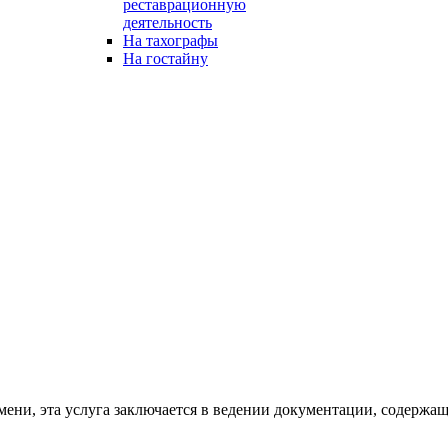
реставрационную
деятельность
На тахографы
На гостайну
ни, эта услуга заключается в ведении документации, содержащ