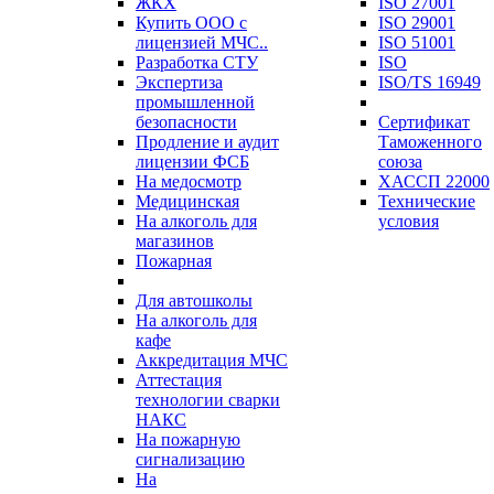
ЖКХ
ISO 27001
Купить ООО с
ISO 29001
лицензией МЧС..
ISO 51001
Разработка СТУ
ISO
Экспертиза
ISO/TS 16949
промышленной
безопасности
Сертификат
Продление и аудит
Таможенного
лицензии ФСБ
союза
На медосмотр
ХАССП 22000
Медицинская
Технические
На алкоголь для
условия
магазинов
Пожарная
Для автошколы
На алкоголь для
кафе
Аккредитация МЧС
Аттестация
технологии сварки
НАКС
На пожарную
сигнализацию
На