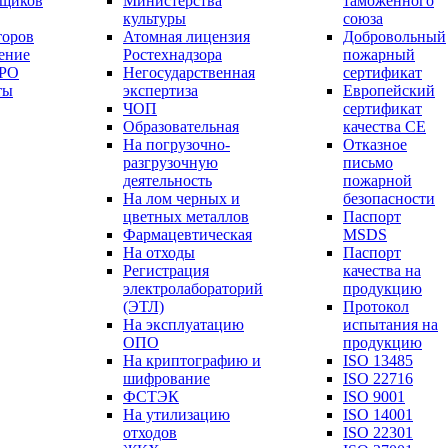
вщиков
Министерства
таможенного
культуры
союза
торов
Атомная лицензия
Добровольный
ение
Ростехнадзора
пожарный
СРО
Негосударственная
сертификат
ты
экспертиза
Европейский
ЧОП
сертификат
Образовательная
качества СЕ
На погрузочно-
Отказное
разгрузочную
письмо
деятельность
пожарной
На лом черных и
безопасности
цветных металлов
Паспорт
Фармацевтическая
МSDS
На отходы
Паспорт
Регистрация
качества на
электролабораторий
продукцию
(ЭТЛ)
Протокол
На эксплуатацию
испытания на
ОПО
продукцию
На криптографию и
ISO 13485
шифрование
ISO 22716
ФСТЭК
ISO 9001
На утилизацию
ISO 14001
отходов
ISO 22301