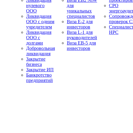
Ликвидация
Виза EB2 NIW
проектиро
нулевого
для
СРО
ООО
уникальных
энергоауди
Ликвидация
специалистов
Сопровожд
ООО с одним
Виза E-2 для
проверок 
учредителем
инвесторов
Специалис
Ликвидация
Виза L-1 для
НРС
ООО с
руководителей
долгами
Виза EB-5 для
Добровольная
инвесторов
ликвидация
Закрытие
бизнеса
Закрытие ИП
Банкротство
предприятий