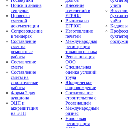
Госзакупки
долгов
бухгалте
Поиск и анализ
Внесение
учета
тендеров
изменений в
Восстан
Проверка
ЕГРЮЛ
бухгалте
сметной
Выписка из
учёта
документации
ЕГРЮЛ
Кадровы
Сопровождение
Изготовление
Професс
в тендерах
печатей
бухгалте
Составление
Международная
обслужи
смет на
регистрация
ремонтные
товарного знака
работы
Реорганизация
Составление
ООО
сметы
Специальная
Составление
оценка условий
сметы на
труда
строительные
Юридическое
работы
сопровождение
Форма 2 для
Согласование
аукциона
строительства с
ЭЦП и
Росавиацией
аккредитация
Международный
на ЭТП
бизнес
Налоговая
регистрация