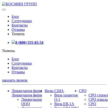
Блог
Сотрудники
Контакты
Отзывы
Тюмень
8 (800) 555-83-54
Тюмень
Блог
Сотрудники
Контакты
Отзывы
заказать звонок
Ликвидация фирм
Визы США
СРО
Ликвидация фирм
Виза талантов
СРО строит
Ликвидация
О-1
СРО изыск
ООО
Виза EB-1A
СРО