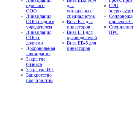
Ликвидация
Виза EB2 NIW
проектиро
нулевого
для
СРО
ООО
уникальных
энергоауди
Ликвидация
специалистов
Сопровожд
ООО с одним
Виза E-2 для
проверок 
учредителем
инвесторов
Специалис
Ликвидация
Виза L-1 для
НРС
ООО с
руководителей
долгами
Виза EB-5 для
Добровольная
инвесторов
ликвидация
Закрытие
бизнеса
Закрытие ИП
Банкротство
предприятий