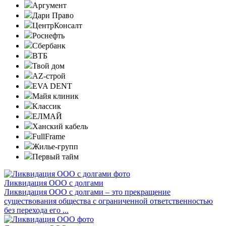
Аргумент
Дари Право
ЦентрКонсалт
Роснефть
Сбербанк
ВТБ
Твой дом
AZ-строй
EVA DENT
Майя клиник
Классик
ЕЛМАЙ
Ханский кабель
FullFrame
Жилье-групп
Первый тайм
Ликвидация ООО с долгами
Ликвидация ООО с долгами – это прекращение
существования общества с ограниченной ответственностью
без перехода его ...