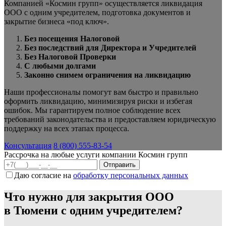
Компанией «Космин групп» осуществляется ликвидация
ООО с одним учредителем, подготовка документов и
закрытие бизнеса «под ключ».
Без посещения Налоговой
Без последствий для Директора и Учредителей
Без Налоговой Проверки
С любыми долгами
Законно снимем ограничения на ликвидацию
Наши профессионалы помогут вам быстро и правильно
оформить ликвидацию, минимизируя риски и избегая
ошибок. Мы гарантируем полное соблюдение всех
требований законодательства и предоставляем юридическую
поддержку на всех этапах процесса.
Консультация
8 (800) 555-83-54
Рассрочка на любые услуги компании Космин групп
Даю согласие на
обработку персональных данных
Что нужно для закрытия ООО
в Тюмени с одним учредителем?