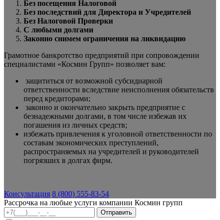
Без посещения Налоговой
Без последствий для Директора и Учредителей
Без Налоговой Проверки
С любыми долгами
Законно снимем ограничения на ликвидацию
Грамотное банкротство предприятий при сопровождении
специалистами «Космин Групп» позволяет вам:
защититься от возможной субсидиарной
ответственности вследствие неисполнения обязательств
перед кредиторами;
законно и окончательно закрыть предприятие с
безнадежными долгами, в том числе избежав их
погашения из личных средств;
избежать привлечения к уголовной ответственности по
составам экономических преступлений,
распространяемых на учредителей и руководителей
погрязших в долгах фирм.
Консультация
8 (800) 555-83-54
Рассрочка на любые услуги компании Космин групп