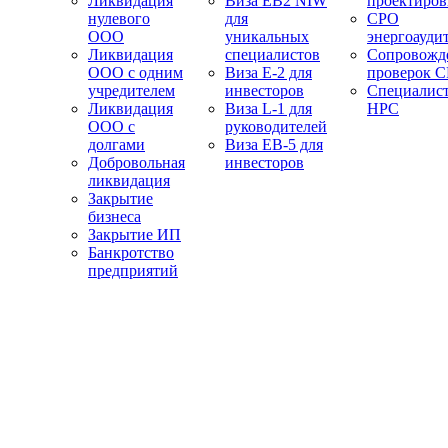
Ликвидация
Виза EB2 NIW
проектиро
нулевого
для
СРО
ООО
уникальных
энергоауди
Ликвидация
специалистов
Сопровожд
ООО с одним
Виза E-2 для
проверок 
учредителем
инвесторов
Специалис
Ликвидация
Виза L-1 для
НРС
ООО с
руководителей
долгами
Виза EB-5 для
Добровольная
инвесторов
ликвидация
Закрытие
бизнеса
Закрытие ИП
Банкротство
предприятий