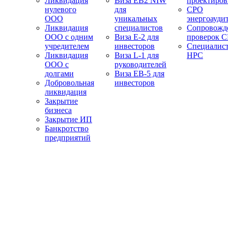
Ликвидация
Виза EB2 NIW
проектиро
нулевого
для
СРО
ООО
уникальных
энергоауди
Ликвидация
специалистов
Сопровожд
ООО с одним
Виза E-2 для
проверок 
учредителем
инвесторов
Специалис
Ликвидация
Виза L-1 для
НРС
ООО с
руководителей
долгами
Виза EB-5 для
Добровольная
инвесторов
ликвидация
Закрытие
бизнеса
Закрытие ИП
Банкротство
предприятий