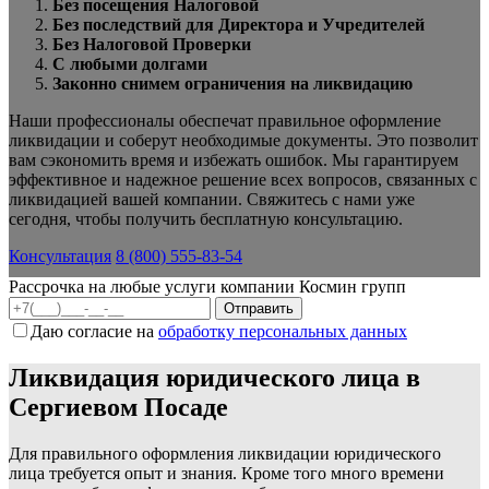
Без посещения Налоговой
Без последствий для Директора и Учредителей
Без Налоговой Проверки
С любыми долгами
Законно снимем ограничения на ликвидацию
Наши профессионалы обеспечат правильное оформление
ликвидации и соберут необходимые документы. Это позволит
вам сэкономить время и избежать ошибок. Мы гарантируем
эффективное и надежное решение всех вопросов, связанных с
ликвидацией вашей компании. Свяжитесь с нами уже
сегодня, чтобы получить бесплатную консультацию.
Консультация
8 (800) 555-83-54
Рассрочка на любые услуги компании Космин групп
Даю согласие на
обработку персональных данных
Ликвидация юридического лица в
Сергиевом Посаде
Для правильного оформления ликвидации юридического
лица требуется опыт и знания. Кроме того много времени