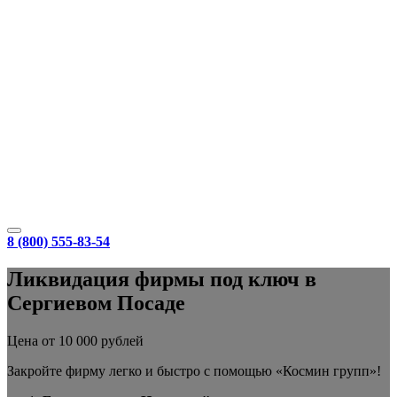
8 (800) 555-83-54
Ликвидация фирмы под ключ в
Сергиевом Посаде
Цена от 10 000 рублей
Закройте фирму легко и быстро с помощью «Космин групп»!