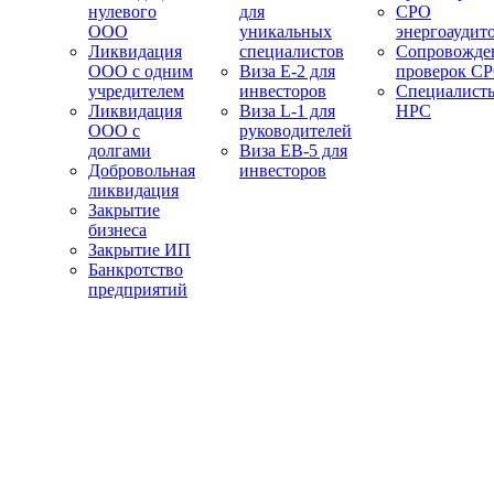
нулевого
для
СРО
ООО
уникальных
энергоаудит
Ликвидация
специалистов
Сопровожде
ООО с одним
Виза E-2 для
проверок С
учредителем
инвесторов
Специалист
Ликвидация
Виза L-1 для
НРС
ООО с
руководителей
долгами
Виза EB-5 для
Добровольная
инвесторов
ликвидация
Закрытие
бизнеса
Закрытие ИП
Банкротство
предприятий