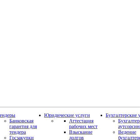
ендеры
Юридические услуги
Бухгалтерские 
Банковская
Аттестация
Бухгалте
гарантия для
рабочих мест
аутсорсин
тендера
Взыскание
Ведение
Госзакупки
долгов
бухгалтер