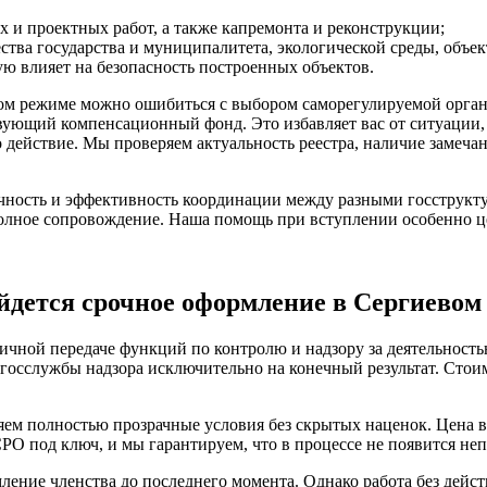
 и проектных работ, а также капремонта и реконструкции;
ства государства и муниципалитета, экологической среды, объе
ую влияет на безопасность построенных объектов.
ом режиме можно ошибиться с выбором саморегулируемой орган
ющий компенсационный фонд. Это избавляет вас от ситуации, к
о действие. Мы проверяем актуальность реестра, наличие замеча
чность и эффективность координации между разными госструкту
олное сопровождение. Наша помощь при вступлении особенно ц
йдется срочное оформление в Сергиевом
ичной передаче функций по контролю и надзору за деятельность
 госслужбы надзора исключительно на конечный результат. Сто
ем полностью прозрачные условия без скрытых наценок. Цена в
РО под ключ, и мы гарантируем, что в процессе не появится не
ие членства до последнего момента. Однако работа без действую