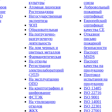
культуры
союза
оров
Атомная лицензия
Добровольный
ние
Ростехнадзора
пожарный
РО
Негосударственная
сертификат
ы
экспертиза
Европейский
ЧОП
сертификат
Образовательная
качества СЕ
На погрузочно-
Отказное
разгрузочную
письмо
деятельность
пожарной
На лом черных и
безопасности
цветных металлов
Паспорт
Фармацевтическая
МSDS
На отходы
Паспорт
Регистрация
качества на
электролабораторий
продукцию
(ЭТЛ)
Протокол
На эксплуатацию
испытания на
ОПО
продукцию
На криптографию и
ISO 13485
шифрование
ISO 22716
ФСТЭК
ISO 9001
На утилизацию
ISO 14001
отходов
ISO 22301
ЖКХ
ISO 27001