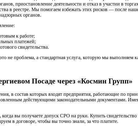
анов, приостановление деятельности и отказ в участии в торгах
ства в реестре. Мы помогаем избежать этих рисков — после наш
надзорных органов.
мление:
отовым к работе;
ельных платежей;
отового свидетельства.
то не проблема, а стандартная услуга, которую мы выполняем к
ергиевом Посаде через «Космин Групп»
ния, в состав которых входят предприятия, работающие по прин
тановленным действующими законодательными документами. Имен
, когда вы получаете допуск СРО на руки. Купить свидетельств
уем в договоре, чтобы вы точно знали, за что платите.