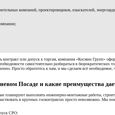
ительных компаний, проектировщиков, изыскателей, энергоаудит
компании;
 контракт или допуск к торгам, компания «Космин Групп» оформ
 необходимости самостоятельно разбираться в бюрократических т
венно. Просто обратитесь к нам, и мы сделаем всё необходимое
иевом Посаде и какие преимущества дае
ые планируют выполнять инженерно-монтажные работы, строите
частвовать в крупных госконтрактах просто невозможно. Мы по
опуск СРО: