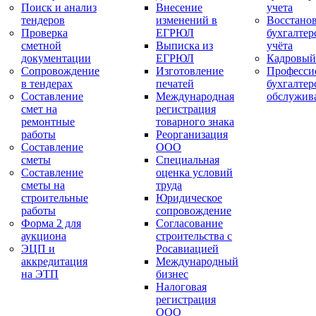
Поиск и анализ
Внесение
учета
тендеров
изменений в
Восстано
Проверка
ЕГРЮЛ
бухгалтер
сметной
Выписка из
учёта
документации
ЕГРЮЛ
Кадровый
Сопровождение
Изготовление
Професси
в тендерах
печатей
бухгалтер
Составление
Международная
обслужив
смет на
регистрация
ремонтные
товарного знака
работы
Реорганизация
Составление
ООО
сметы
Специальная
Составление
оценка условий
сметы на
труда
строительные
Юридическое
работы
сопровождение
Форма 2 для
Согласование
аукциона
строительства с
ЭЦП и
Росавиацией
аккредитация
Международный
на ЭТП
бизнес
Налоговая
регистрация
ООО