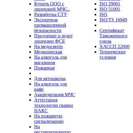
Купить ООО с
ISO 29001
лицензией МЧС..
ISO 51001
Разработка СТУ
ISO
Экспертиза
ISO/TS 16949
промышленной
безопасности
Сертификат
Продление и аудит
Таможенного
лицензии ФСБ
союза
На медосмотр
ХАССП 22000
Медицинская
Технические
На алкоголь для
условия
магазинов
Пожарная
Для автошколы
На алкоголь для
кафе
Аккредитация МЧС
Аттестация
технологии сварки
НАКС
На пожарную
сигнализацию
На
реставрационную