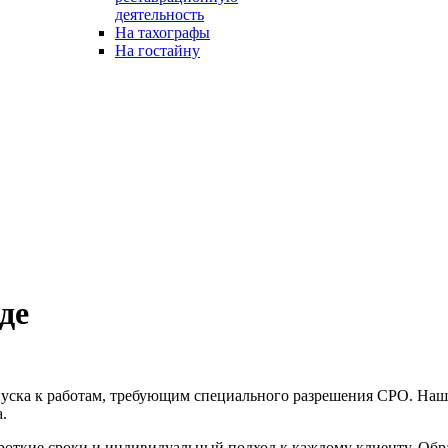
деятельность
На тахографы
На гостайну
де
уска к работам, требующим специального разрешения СРО. Наш
.
роткие сроки и индивидуальный подход к каждому клиенту. Обра