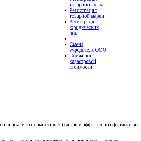
товарного знака
Регистрация
товарной марки
Регистрация
юридических
лиц
Смена
учредителя ООО
Снижение
кадастровой
стоимости
и специалисты помогут вам быстро и эффективно оформить все
щаясь к нам, вы экономите свое время и силы, получая