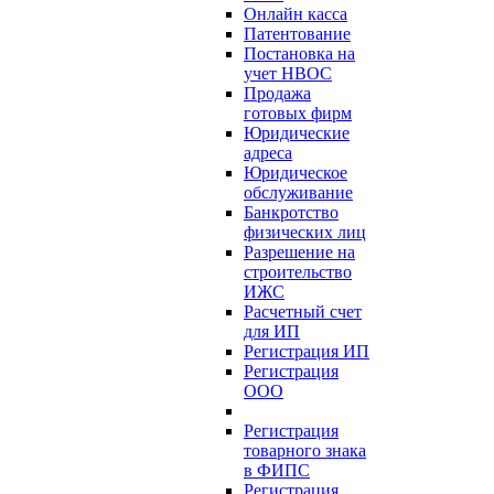
Онлайн касса
Патентование
Постановка на
учет НВОС
Продажа
готовых фирм
Юридические
адреса
Юридическое
обслуживание
Банкротство
физических лиц
Разрешение на
строительство
ИЖС
Расчетный счет
для ИП
Регистрация ИП
Регистрация
ООО
Регистрация
товарного знака
в ФИПС
Регистрация