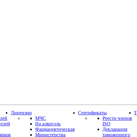
Лицензии
Сертификаты
Т
лей
МЧС
Реестр членов
телей
На алкоголь
ISO
Фармацевтическая
Декларация
щиков
Министерства
таможенного