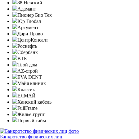
88 Невский
Адамант
Пионер Био Тех
Юр-Глобал
Аргумент
Дари Право
ЦентрКонсалт
Роснефть
Сбербанк
ВТБ
Твой дом
AZ-строй
EVA DENT
Майя клиник
Классик
ЕЛМАЙ
Ханский кабель
FullFrame
Жилье-групп
Первый тайм
Банкротство физических лиц