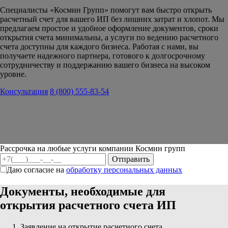
Специалисты «Космин Групп» помогут вам быстро открыть
расчетный счет для вашего ИП без лишних затрат и хлопот. Мы
предлагаем простое и удобное оформление документов, сроки
открытия счета минимальны, а услуги по ведению расчетного
счета доступны для каждого бизнеса. Работая с нами, вы
получаете надежного партнера, готового к долгосрочному
сотрудничеству и поддержанию вашего бизнеса на высоком
уровне.
Консультация
8 (800) 555-83-54
Рассрочка на любые услуги компании Космин групп
Даю согласие на
обработку персональных данных
Документы, необходимые для
открытия расчетного счета ИП
Заявление на открытие расчетного счета.