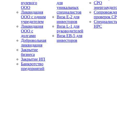
нулевого
для
СРО
ООО
уникальных
энергоаудит
Ликвидация
специалистов
Сопровожде
ООО с одним
Виза E-2 для
проверок С
учредителем
инвесторов
Специалист
Ликвидация
Виза L-1 для
НРС
ООО с
руководителей
долгами
Виза EB-5 для
Добровольная
инвесторов
ликвидация
Закрытие
бизнеса
Закрытие ИП
Банкротство
предприятий