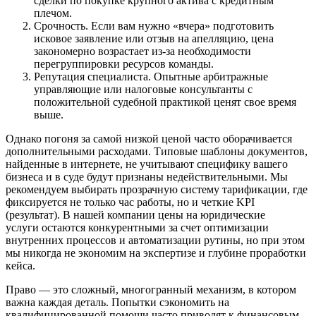
сделки по покупке крупного актива с кредитным
плечом.
Срочность. Если вам нужно «вчера» подготовить
исковое заявление или отзыв на апелляцию, цена
закономерно возрастает из-за необходимости
перегруппировки ресурсов команды.
Репутация специалиста. Опытные арбитражные
управляющие или налоговые консультанты с
положительной судебной практикой ценят свое время
выше.
Однако погоня за самой низкой ценой часто оборачивается
дополнительными расходами. Типовые шаблоны документов,
найденные в интернете, не учитывают специфику вашего
бизнеса и в суде будут признаны недействительными. Мы
рекомендуем выбирать прозрачную систему тарификации, где
фиксируется не только час работы, но и четкие KPI
(результат). В нашей компании цены на юридические
услуги остаются конкурентными за счет оптимизации
внутренних процессов и автоматизации рутины, но при этом
мы никогда не экономим на экспертизе и глубине проработки
кейса.
Право — это сложный, многогранный механизм, в котором
важна каждая деталь. Попытки сэкономить на
квалифицированной помощи часто приводят к финансовым