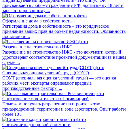
Индивидуальный предприниматель - это статус. Он
присваивается любому гражданину РФ, достигшему 18 лет и
зарегистрированному ...
Оформление дома в собственность
Регистрация дома в собственность – это юридическое
признание ваших прав на объект недвижимости. Обязанность
постановки ...
Разрешение на строительство ИЖС
Разрешение на строительство ИЖС - это документ, который
удостоверяет соответствие проектной документации (в нашем
случае ...
Специальная оценка условий труда (СОУТ)
СОУТ (специальная оценка условий труда) — это оценка
рабочих мест: эксперты определяют вредные
производственные факторы ...
Согласование строительства с Росавиацией
Поможем получить разрешение на строительство в
приаэродромной территории и зоне аэропортов. Опыт работы
более 10 ...
Снижение кадастровой стоимости