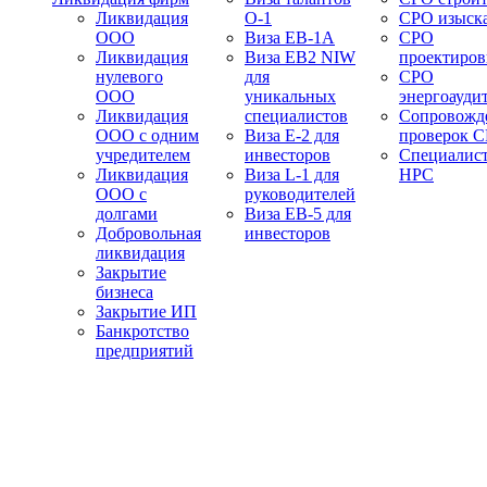
Ликвидация
О-1
СРО изыск
ООО
Виза EB-1A
СРО
Ликвидация
Виза EB2 NIW
проектиро
нулевого
для
СРО
ООО
уникальных
энергоауди
Ликвидация
специалистов
Сопровожд
ООО с одним
Виза E-2 для
проверок 
учредителем
инвесторов
Специалис
Ликвидация
Виза L-1 для
НРС
ООО с
руководителей
долгами
Виза EB-5 для
Добровольная
инвесторов
ликвидация
Закрытие
бизнеса
Закрытие ИП
Банкротство
предприятий