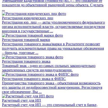
Уменьшение кадастровой стоимости (КС) – это снижение ее
показателя до объективной рыночной цены объекта. Сделать
...
Регистрация юридических лиц
Регистрация юр. лиц — акты уполномоченного федерального
органа исполнительной власти, осуществляемые посредством
внесения в государственные ...
Регистрация товарной марки
Регистрации товарного знака/марки в Роспатенте позволят
получить исключительные права на уникальные обозначения
– бренды, торговые ...
Регистрация товарного знака
Товарный знак - одно из самых сильных законодательно
закрепленных средств индивидуализации.
Регистрация товарного знака в ФИПС
Преимущества товарного знака - объективная возможность
его защиты от недобросовестной конкуренции. Регистрируя
свое обозначение, Вы ...
Расчетный счет для ИП
Расчетный счет для ИП — это специальный счет в банке,