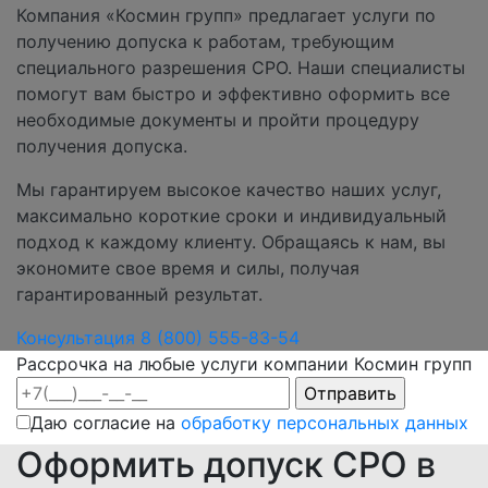
Компания «Космин групп» предлагает услуги по
получению допуска к работам, требующим
специального разрешения СРО. Наши специалисты
помогут вам быстро и эффективно оформить все
необходимые документы и пройти процедуру
получения допуска.
Мы гарантируем высокое качество наших услуг,
максимально короткие сроки и индивидуальный
подход к каждому клиенту. Обращаясь к нам, вы
экономите свое время и силы, получая
гарантированный результат.
Консультация
8 (800) 555-83-54
Рассрочка на любые услуги компании Космин групп
Даю согласие на
обработку персональных данных
Оформить допуск СРО в