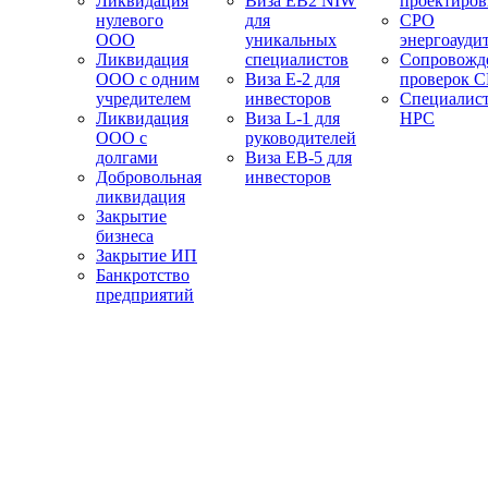
Ликвидация
Виза EB2 NIW
проектиро
нулевого
для
СРО
ООО
уникальных
энергоауди
Ликвидация
специалистов
Сопровожд
ООО с одним
Виза E-2 для
проверок 
учредителем
инвесторов
Специалис
Ликвидация
Виза L-1 для
НРС
ООО с
руководителей
долгами
Виза EB-5 для
Добровольная
инвесторов
ликвидация
Закрытие
бизнеса
Закрытие ИП
Банкротство
предприятий