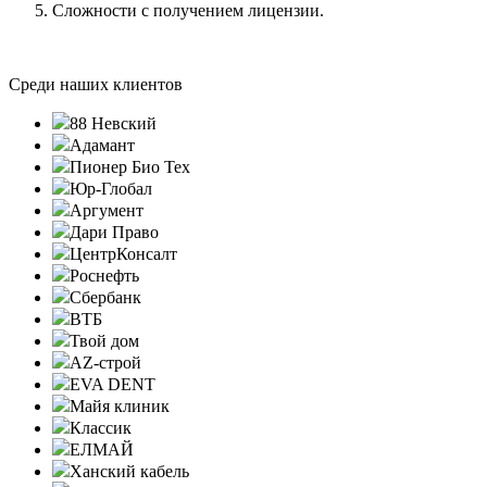
Сложности с получением лицензии.
Среди наших клиентов
88 Невский
Адамант
Пионер Био Тех
Юр-Глобал
Аргумент
Дари Право
ЦентрКонсалт
Роснефть
Сбербанк
ВТБ
Твой дом
AZ-строй
EVA DENT
Майя клиник
Классик
ЕЛМАЙ
Ханский кабель