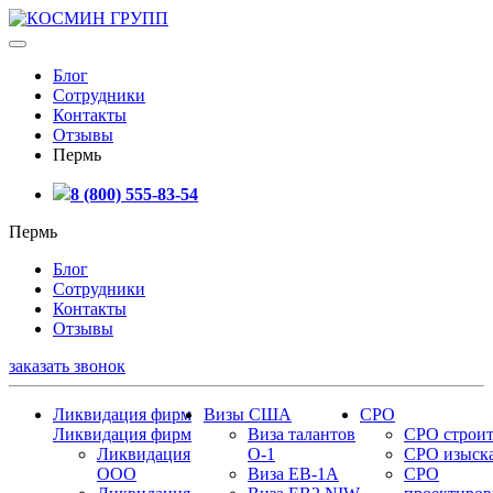
Блог
Сотрудники
Контакты
Отзывы
Пермь
8 (800) 555-83-54
Пермь
Блог
Сотрудники
Контакты
Отзывы
заказать звонок
Ликвидация фирм
Визы США
СРО
Ликвидация фирм
Виза талантов
СРО строит
Ликвидация
О-1
СРО изыск
ООО
Виза EB-1A
СРО