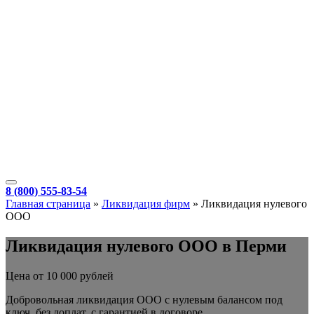
8 (800) 555-83-54
Главная страница
»
Ликвидация фирм
»
Ликвидация нулевого
ООО
Ликвидация нулевого ООО в Перми
Цена от 10 000 рублей
Добровольная ликвидация ООО с нулевым балансом под
ключ, без доплат, с гарантией в договоре.