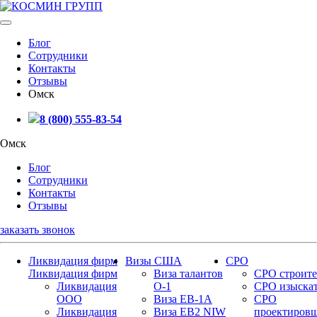
Блог
Сотрудники
Контакты
Отзывы
Омск
8 (800) 555-83-54
Омск
Блог
Сотрудники
Контакты
Отзывы
заказать звонок
Ликвидация фирм
Визы США
СРО
Ликвидация фирм
Виза талантов
СРО строите
Ликвидация
О-1
СРО изыска
ООО
Виза EB-1A
СРО
Ликвидация
Виза EB2 NIW
проектиров