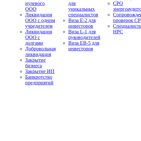
нулевого
для
СРО
ООО
уникальных
энергоаудит
Ликвидация
специалистов
Сопровожде
ООО с одним
Виза E-2 для
проверок С
учредителем
инвесторов
Специалист
Ликвидация
Виза L-1 для
НРС
ООО с
руководителей
долгами
Виза EB-5 для
Добровольная
инвесторов
ликвидация
Закрытие
бизнеса
Закрытие ИП
Банкротство
предприятий