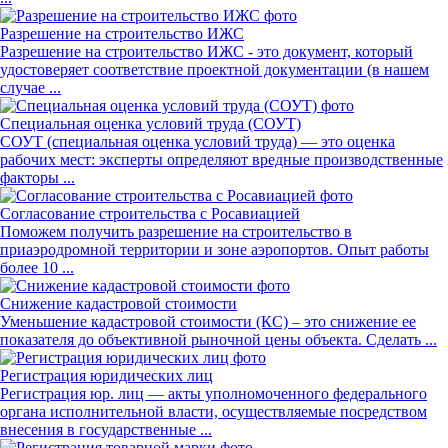
Разрешение на строительство ИЖС
Разрешение на строительство ИЖС - это документ, который
удостоверяет соответствие проектной документации (в нашем
случае ...
Специальная оценка условий труда (СОУТ)
СОУТ (специальная оценка условий труда) — это оценка
рабочих мест: эксперты определяют вредные производственные
факторы ...
Согласование строительства с Росавиацией
Поможем получить разрешение на строительство в
приаэродромной территории и зоне аэропортов. Опыт работы
более 10 ...
Снижение кадастровой стоимости
Уменьшение кадастровой стоимости (КС) – это снижение ее
показателя до объективной рыночной цены объекта. Сделать ...
Регистрация юридических лиц
Регистрация юр. лиц — акты уполномоченного федерального
органа исполнительной власти, осуществляемые посредством
внесения в государственные ...