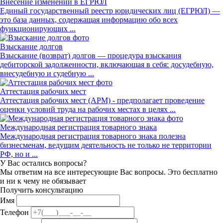
Внесение изменений в ЕГРЮЛ
Единый государственный реестр юридических лиц (ЕГРЮЛ) —
это база данных, содержащая информацию обо всех
функционирующих ...
Взыскание долгов
Взыскание (возврат) долгов — процедура взыскания
дебиторской задолженности, включающая в себя: досудебную,
внесудебную и судебную ...
Аттестация рабочих мест
Аттестация рабочих мест (АРМ) - предполагает проведение
оценки условий труда на рабочих местах в целях ...
Международная регистрация товарного знака
Международная регистрация товарного знака полезна
бизнесменам, ведущим деятельность не только не территории
РФ, но и ...
У Вас остались вопросы?
Мы ответим на все интересующие Вас вопросы. Это бесплатно
и ни к чему не обязывает
Получить консультацию
Имя
Телефон