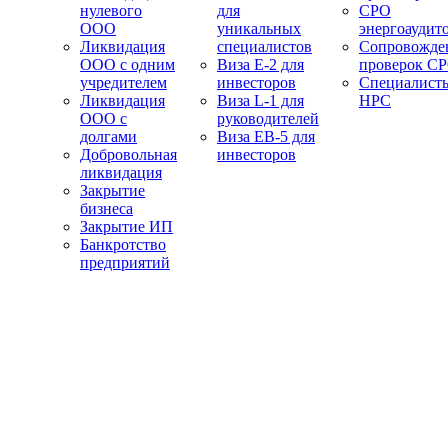
нулевого
для
СРО
ООО
уникальных
энергоаудит
Ликвидация
специалистов
Сопровожде
ООО с одним
Виза E-2 для
проверок С
учредителем
инвесторов
Специалист
Ликвидация
Виза L-1 для
НРС
ООО с
руководителей
долгами
Виза EB-5 для
Добровольная
инвесторов
ликвидация
Закрытие
бизнеса
Закрытие ИП
Банкротство
предприятий