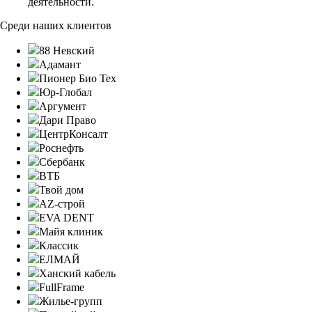
деятельности.
Среди наших клиентов
88 Невский
Адамант
Пионер Био Тех
Юр-Глобал
Аргумент
Дари Право
ЦентрКонсалт
Роснефть
Сбербанк
ВТБ
Твой дом
AZ-строй
EVA DENT
Майя клиник
Классик
ЕЛМАЙ
Ханский кабель
FullFrame
Жилье-групп