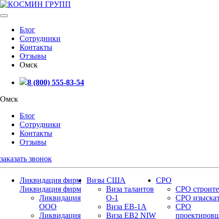
Блог
Сотрудники
Контакты
Отзывы
Омск
8 (800) 555-83-54
Омск
Блог
Сотрудники
Контакты
Отзывы
заказать звонок
Ликвидация фирм
Визы США
СРО
Ликвидация фирм
Виза талантов
СРО строите
Ликвидация
О-1
СРО изыска
ООО
Виза EB-1A
СРО
Ликвидация
Виза EB2 NIW
проектиров