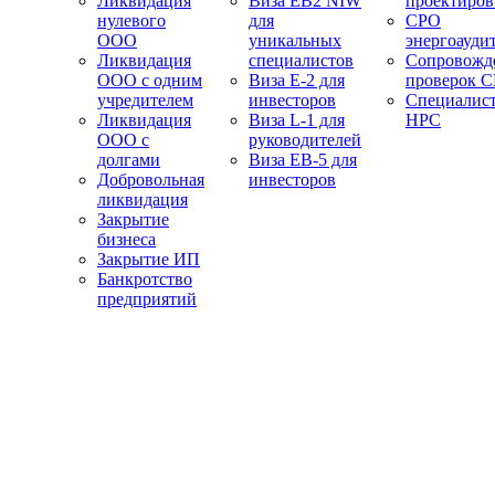
Ликвидация
Виза EB2 NIW
проектиро
нулевого
для
СРО
ООО
уникальных
энергоауди
Ликвидация
специалистов
Сопровожд
ООО с одним
Виза E-2 для
проверок 
учредителем
инвесторов
Специалис
Ликвидация
Виза L-1 для
НРС
ООО с
руководителей
долгами
Виза EB-5 для
Добровольная
инвесторов
ликвидация
Закрытие
бизнеса
Закрытие ИП
Банкротство
предприятий