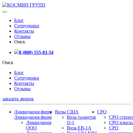
Блог
Сотрудники
Контакты
Отзывы
Омск
8 (800) 555-83-54
Омск
Блог
Сотрудники
Контакты
Отзывы
заказать звонок
Ликвидация фирм
Визы США
СРО
Ликвидация фирм
Виза талантов
СРО строит
Ликвидация
О-1
СРО изыск
ООО
Виза EB-1A
СРО