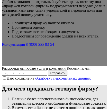
Любая компания — отдельный субъект права, поэтому под
«продажей готовой фирмы» подразумевается передача доли в
уставном капитале, смена учредителей и передача доли или
всех долей новому участнику.
Организуем продажу вашего бизнеса.
Произведем оценку.
Подготовим все необходимы документы.
Предоставим сопровождение сделки на всех этапах.
Консультация
8 (800) 555-83-54
Рассрочка на любые услуги компании Космин групп
Даю согласие на
обработку персональных данных
Для чего продавать готовую фирму?
Наличие более перспективного бизнес-объекта, для
реализации которого необходимы финансовые средства.
В случае, если бизнес не является профильным активом,