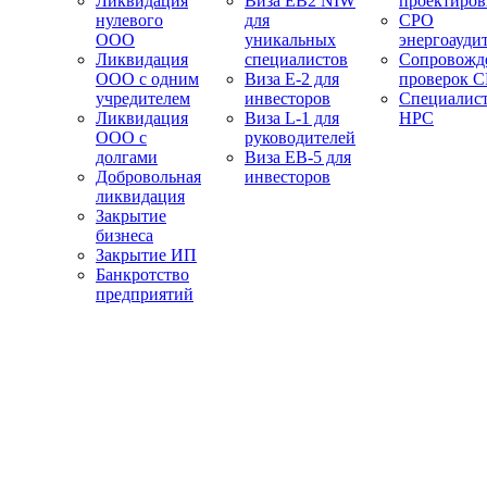
Ликвидация
Виза EB2 NIW
проектиро
нулевого
для
СРО
ООО
уникальных
энергоауди
Ликвидация
специалистов
Сопровожд
ООО с одним
Виза E-2 для
проверок 
учредителем
инвесторов
Специалис
Ликвидация
Виза L-1 для
НРС
ООО с
руководителей
долгами
Виза EB-5 для
Добровольная
инвесторов
ликвидация
Закрытие
бизнеса
Закрытие ИП
Банкротство
предприятий