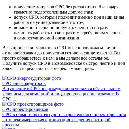
получение допусков СРО без риска отказа благодаря
грамотно подготовленным документам;
допуск СРО, который подходит именно под ваши виды
работ, а не универсальное «что-то»;
возможность срочно получить членство и сразу
начинать работать по контрактам, требующим членства
в саморегулируемой организации.
Весь процесс вступления в СРО мы сопровождаем лично —
от первой заявки до получения готового свидетельства. Вы
просто обращаетесь к нам, а мы делаем всё остальное.
Получить допуск СРО в Новомосковске быстро, честно и под
ключ — это реальность, а не рекламный трюк.
СРО энергоаудиторов
Вступление в СРО энергоаудиторов является обязательным
условием для компаний и лиц, проводящих энергоаудит. В
СРО ...
СРО проектировщиков
СРО в области архитектурно - строительного проектирования
- это некоммерческая организация, сведения о которой
внесены ...