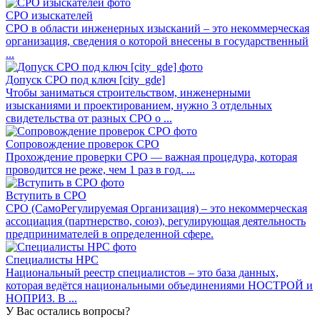
СРО изыскателей
СРО в области инженерных изысканий – это некоммерческая
организация, сведения о которой внесены в государственный
...
Допуск СРО под ключ [city_gde]
Чтобы заниматься строительством, инженерными
изысканиями и проектированием, нужно 3 отдельных
свидетельства от разных СРО о ...
Сопровождение проверок СРО
Прохождение проверки СРО — важная процедура, которая
проводится не реже, чем 1 раз в год. ...
Вступить в СРО
СРО (СамоРегулируемая Организация) – это некоммерческая
ассоциация (партнерство, союз), регулирующая деятельность
предпринимателей в определенной сфере.
Специалисты НРС
Национальный реестр специалистов – это база данных,
которая ведётся национальными объединениями НОСТРОЙ и
НОПРИЗ. В ...
У Вас остались вопросы?