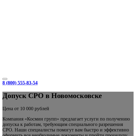
8 (800) 555-83-54
Допуск СРО в Новомосковске
Цена от 10 000 рублей
Компания «Космин групп» предлагает услуги по получению
допуска к работам, требующим специального разрешения
СРО. Наши специалисты помогут вам быстро и эффективно
оформить все необходимые документы и пройти процедуру