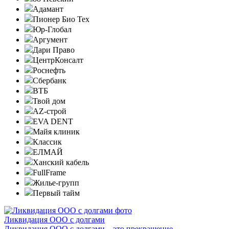
Адамант
Пионер Био Тех
Юр-Глобал
Аргумент
Дари Право
ЦентрКонсалт
Роснефть
Сбербанк
ВТБ
Твой дом
AZ-строй
EVA DENT
Майя клиник
Классик
ЕЛМАЙ
Ханский кабель
FullFrame
Жилье-групп
Первый тайм
Ликвидация ООО с долгами
Ликвидация ООО с долгами – это прекращение