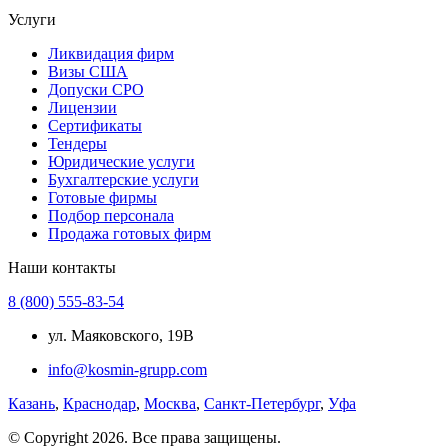
Услуги
Ликвидация фирм
Визы США
Допуски СРО
Лицензии
Сертификаты
Тендеры
Юридические услуги
Бухгалтерские услуги
Готовые фирмы
Подбор персонала
Продажа готовых фирм
Наши контакты
8 (800) 555-83-54
ул. Маяковского, 19В
info@kosmin-grupp.com
Казань
,
Краснодар
,
Москва
,
Санкт-Петербург
,
Уфа
© Copyright 2026. Все права защищены.