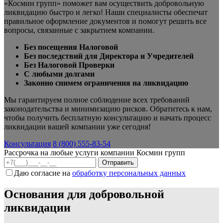
«Космин групп» поможет вам осуществить добровольную
ликвидацию быстро и легко! Наши специалисты обеспечат
правильное оформление документов и помогут решить все
вопросы, связанные с закрытием компании.
Без посещения Налоговой
Без последствий для Директора и Учредителей
Без Налоговой Проверки
С любыми долгами
Законно снимем ограничения на ликвидацию
Мы гарантируем полное соблюдение всех требований
законодательства и минимизацию рисков. Обратитесь к нам,
чтобы получить бесплатную консультацию и начать процесс
ликвидации вашей компании уже сегодня!
Консультация
8 (800) 555-83-54
Рассрочка на любые услуги компании Космин групп
Даю согласие на
обработку персональных данных
Основания для добровольной
ликвидации