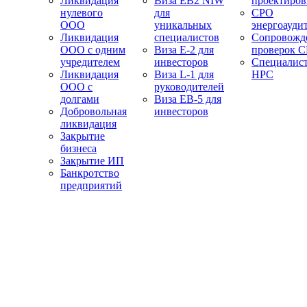
Ликвидация
Виза EB2 NIW
проектиро
нулевого
для
СРО
ООО
уникальных
энергоауди
Ликвидация
специалистов
Сопровожд
ООО с одним
Виза E-2 для
проверок 
учредителем
инвесторов
Специалис
Ликвидация
Виза L-1 для
НРС
ООО с
руководителей
долгами
Виза EB-5 для
Добровольная
инвесторов
ликвидация
Закрытие
бизнеса
Закрытие ИП
Банкротство
предприятий