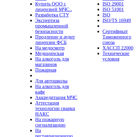
Купить ООО с
ISO 29001
лицензией МЧС..
ISO 51001
Разработка СТУ
ISO
Экспертиза
ISO/TS 16949
промышленной
безопасности
Сертификат
Продление и аудит
Таможенного
лицензии ФСБ
союза
На медосмотр
ХАССП 22000
Медицинская
Технические
На алкоголь для
условия
магазинов
Пожарная
Для автошколы
На алкоголь для
кафе
Аккредитация МЧС
Аттестация
технологии сварки
НАКС
На пожарную
сигнализацию
На
реставрационную