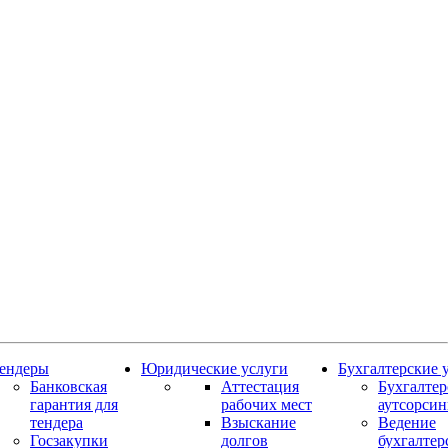
ендеры
Юридические услуги
Бухгалтерские 
Банковская
Аттестация
Бухгалте
гарантия для
рабочих мест
аутсорсин
тендера
Взыскание
Ведение
Госзакупки
долгов
бухгалтер