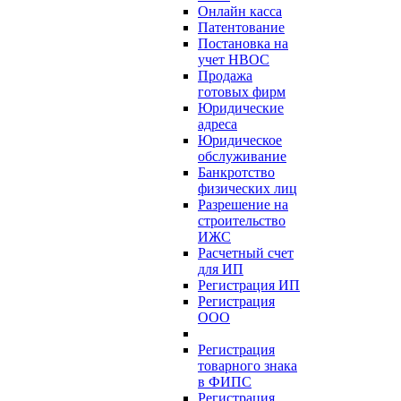
Онлайн касса
Патентование
Постановка на
учет НВОС
Продажа
готовых фирм
Юридические
адреса
Юридическое
обслуживание
Банкротство
физических лиц
Разрешение на
строительство
ИЖС
Расчетный счет
для ИП
Регистрация ИП
Регистрация
ООО
Регистрация
товарного знака
в ФИПС
Регистрация