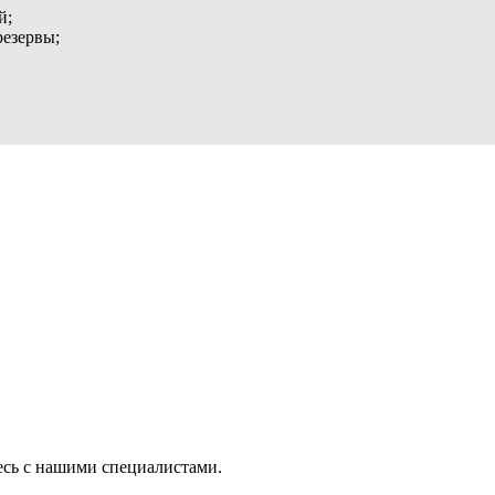
й;
резервы;
есь с нашими специалистами.