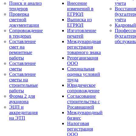
Поиск и анализ
Внесение
учета
тендеров
изменений в
Восстано
Проверка
ЕГРЮЛ
бухгалтер
сметной
Выписка из
учёта
документации
ЕГРЮЛ
Кадровый
Сопровождение
Изготовление
Професси
в тендерах
печатей
бухгалтер
Составление
Международная
обслужив
смет на
регистрация
ремонтные
товарного знака
работы
Реорганизация
Составление
ООО
сметы
Специальная
Составление
оценка условий
сметы на
труда
строительные
Юридическое
работы
сопровождение
Форма 2 для
Согласование
аукциона
строительства с
ЭЦП и
Росавиацией
аккредитация
Международный
на ЭТП
бизнес
Налоговая
регистрация
ООО