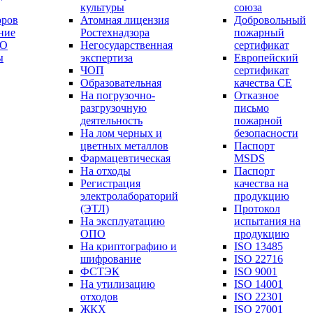
культуры
союза
оров
Атомная лицензия
Добровольный
ние
Ростехнадзора
пожарный
РО
Негосударственная
сертификат
ы
экспертиза
Европейский
ЧОП
сертификат
Образовательная
качества СЕ
На погрузочно-
Отказное
разгрузочную
письмо
деятельность
пожарной
На лом черных и
безопасности
цветных металлов
Паспорт
Фармацевтическая
МSDS
На отходы
Паспорт
Регистрация
качества на
электролабораторий
продукцию
(ЭТЛ)
Протокол
На эксплуатацию
испытания на
ОПО
продукцию
На криптографию и
ISO 13485
шифрование
ISO 22716
ФСТЭК
ISO 9001
На утилизацию
ISO 14001
отходов
ISO 22301
ЖКХ
ISO 27001