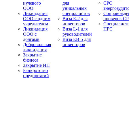
нулевого
для
СРО
ООО
уникальных
энергоаудит
Ликвидация
специалистов
Сопровожде
ООО с одним
Виза E-2 для
проверок С
учредителем
инвесторов
Специалист
Ликвидация
Виза L-1 для
НРС
ООО с
руководителей
долгами
Виза EB-5 для
Добровольная
инвесторов
ликвидация
Закрытие
бизнеса
Закрытие ИП
Банкротство
предприятий