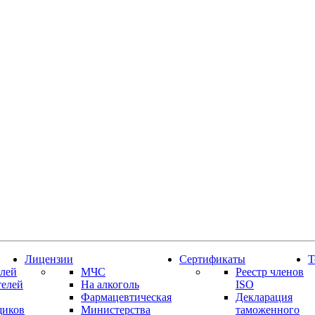
Лицензии
Сертификаты
Т
лей
МЧС
Реестр членов
телей
На алкоголь
ISO
Фармацевтическая
Декларация
щиков
Министерства
таможенного