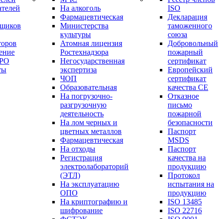
ателей
На алкоголь
ISO
Фармацевтическая
Декларация
вщиков
Министерства
таможенного
культуры
союза
торов
Атомная лицензия
Добровольный
ение
Ростехнадзора
пожарный
СРО
Негосударственная
сертификат
ты
экспертиза
Европейский
ЧОП
сертификат
Образовательная
качества СЕ
На погрузочно-
Отказное
разгрузочную
письмо
деятельность
пожарной
На лом черных и
безопасности
цветных металлов
Паспорт
Фармацевтическая
МSDS
На отходы
Паспорт
Регистрация
качества на
электролабораторий
продукцию
(ЭТЛ)
Протокол
На эксплуатацию
испытания на
ОПО
продукцию
На криптографию и
ISO 13485
шифрование
ISO 22716