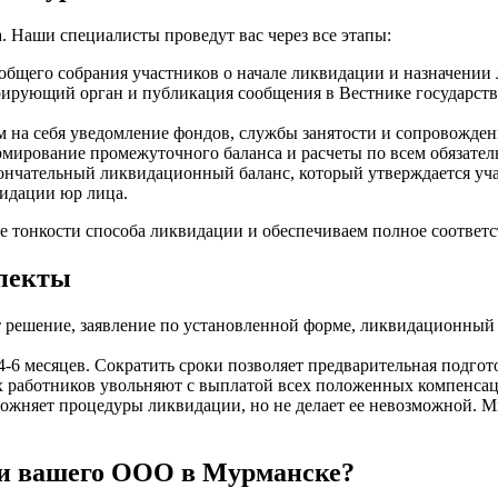
 Наши специалисты проведут вас через все этапы:
общего собрания участников о начале ликвидации и назначении
трирующий орган и публикация сообщения в Вестнике государст
на себя уведомление фондов, службы занятости и сопровожден
мирование промежуточного баланса и расчеты по всем обязател
ончательный ликвидационный баланс, который утверждается уч
видации юр лица.
 тонкости способа ликвидации и обеспечиваем полное соответст
пекты
 решение, заявление по установленной форме, ликвидационный
6 месяцев. Сократить сроки позволяет предварительная подгото
 работников увольняют с выплатой всех положенных компенса
ожняет процедуры ликвидации, но не делает ее невозможной. 
ии вашего ООО в Мурманске?