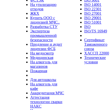
ФСТЭК
ISO 9001
На утилизацию
ISO 14001
отходов
ISO 22301
ЖКХ
ISO 27001
Купить ООО с
ISO 29001
лицензией МЧС..
ISO 51001
Разработка СТУ
ISO
Экспертиза
ISO/TS 16949
промышленной
безопасности
Сертификат
Продление и аудит
Таможенного
лицензии ФСБ
союза
На медосмотр
ХАССП 22000
Медицинская
Технические
На алкоголь для
условия
магазинов
Пожарная
Для автошколы
На алкоголь для
кафе
Аккредитация МЧС
Аттестация
технологии сварки
НАКС