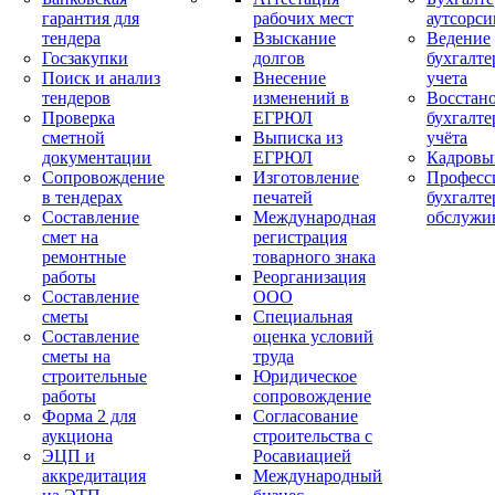
гарантия для
рабочих мест
аутсорси
тендера
Взыскание
Ведение
Госзакупки
долгов
бухгалте
Поиск и анализ
Внесение
учета
тендеров
изменений в
Восстан
Проверка
ЕГРЮЛ
бухгалте
сметной
Выписка из
учёта
документации
ЕГРЮЛ
Кадровы
Сопровождение
Изготовление
Професс
в тендерах
печатей
бухгалте
Составление
Международная
обслужи
смет на
регистрация
ремонтные
товарного знака
работы
Реорганизация
Составление
ООО
сметы
Специальная
Составление
оценка условий
сметы на
труда
строительные
Юридическое
работы
сопровождение
Форма 2 для
Согласование
аукциона
строительства с
ЭЦП и
Росавиацией
аккредитация
Международный