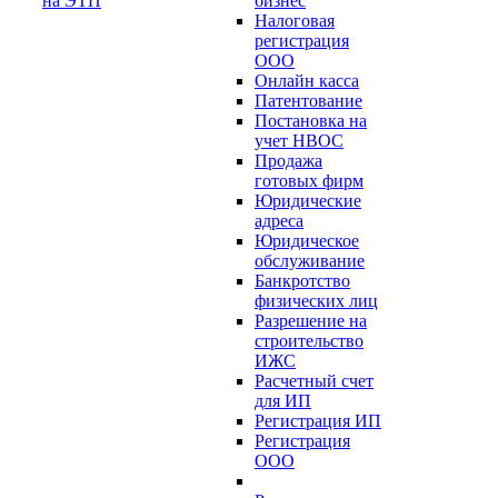
на ЭТП
бизнес
Налоговая
регистрация
ООО
Онлайн касса
Патентование
Постановка на
учет НВОС
Продажа
готовых фирм
Юридические
адреса
Юридическое
обслуживание
Банкротство
физических лиц
Разрешение на
строительство
ИЖС
Расчетный счет
для ИП
Регистрация ИП
Регистрация
ООО