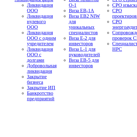
Ликвидация
О-1
СРО изыск
ООО
Виза EB-1A
СРО
Ликвидация
Виза EB2 NIW
проектиро
нулевого
для
СРО
ООО
уникальных
энергоауди
Ликвидация
специалистов
Сопровожд
ООО с одним
Виза E-2 для
проверок 
учредителем
инвесторов
Специалис
Ликвидация
Виза L-1 для
НРС
ООО с
руководителей
долгами
Виза EB-5 для
Добровольная
инвесторов
ликвидация
Закрытие
бизнеса
Закрытие ИП
Банкротство
предприятий