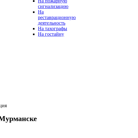
На пожарную
сигнализацию
На
реставрационную
деятельность
На тахографы
На гостайну
ция
 Мурманске