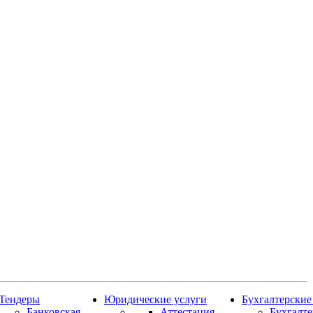
Тендеры
Юридические услуги
Бухгалтерские
Банковская
Аттестация
Бухгалт