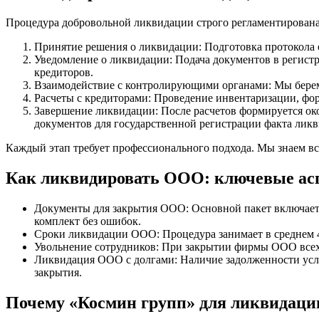
Процедура добровольной ликвидации строго регламентирована.
Принятие решения о ликвидации: Подготовка протокола 
Уведомление о ликвидации: Подача документов в регис
кредиторов.
Взаимодействие с контролирующими органами: Мы берем 
Расчеты с кредиторами: Проведение инвентаризации, фор
Завершение ликвидации: После расчетов формируется ок
документов для государственной регистрации факта лик
Каждый этап требует профессионального подхода. Мы знаем все
Как ликвидировать ООО: ключевые ас
Документы для закрытия ООО: Основной пакет включает
комплект без ошибок.
Сроки ликвидации ООО: Процедура занимает в среднем 4-
Увольнение сотрудников: При закрытии фирмы ООО всех
Ликвидация ООО с долгами: Наличие задолженности усл
закрытия.
Почему «Космин групп» для ликвидац