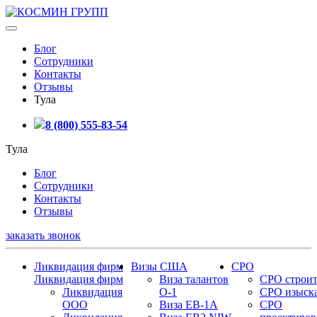
Блог
Сотрудники
Контакты
Отзывы
Тула
8 (800) 555-83-54
Тула
Блог
Сотрудники
Контакты
Отзывы
заказать звонок
Ликвидация фирм
Визы США
СРО
Ликвидация фирм
Виза талантов
СРО строит
Ликвидация
О-1
СРО изыск
ООО
Виза EB-1A
СРО