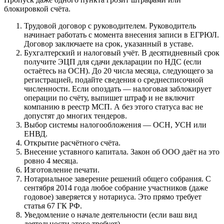
блокировкой счёта.
Трудовой договор с руководителем. Руководитель
начинает работать с момента внесения записи в ЕГРЮЛ.
Договор заключаете на срок, указанный в уставе.
Бухгалтерский и налоговый учёт. В десятидневный срок
получите ЭЦП для сдачи декларации по НДС (если
остаётесь на ОСН). До 20 числа месяца, следующего за
регистрацией, подайте сведения о среднесписочной
численности. Если опоздать — налоговая заблокирует
операции по счёту, выпишет штраф и не включит
компанию в реестр МСП. А без этого статуса вас не
допустят до многих тендеров.
Выбор системы налогообложения — ОСН, УСН или
ЕНВД.
Открытие расчётного счёта.
Внесение уставного капитала. Закон об ООО даёт на это
ровно 4 месяца.
Изготовление печати.
Нотариальное заверение решений общего собрания. С
сентября 2014 года любое собрание участников (даже
годовое) заверяется у нотариуса. Это прямо требует
статья 67 ГК РФ.
Уведомление о начале деятельности (если ваш вид
деятельности этого требует).