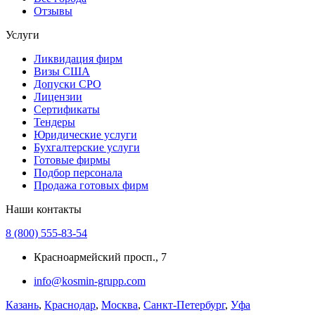
Отзывы
Услуги
Ликвидация фирм
Визы США
Допуски СРО
Лицензии
Сертификаты
Тендеры
Юридические услуги
Бухгалтерские услуги
Готовые фирмы
Подбор персонала
Продажа готовых фирм
Наши контакты
8 (800) 555-83-54
Красноармейский просп., 7
info@kosmin-grupp.com
Казань
,
Краснодар
,
Москва
,
Санкт-Петербург
,
Уфа