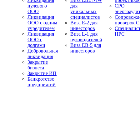
Ликвидация
Виза EB2 NIW
проектиро
нулевого
для
СРО
ООО
уникальных
энергоауди
Ликвидация
специалистов
Сопровожд
ООО с одним
Виза E-2 для
проверок 
учредителем
инвесторов
Специалис
Ликвидация
Виза L-1 для
НРС
ООО с
руководителей
долгами
Виза EB-5 для
Добровольная
инвесторов
ликвидация
Закрытие
бизнеса
Закрытие ИП
Банкротство
предприятий