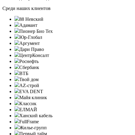
Среди наших клиентов
88 Невский
Адамант
Пионер Био Тех
Юр-Глобал
Аргумент
Дари Право
ЦентрКонсалт
Роснефть
Сбербанк
ВТБ
Твой дом
AZ-строй
EVA DENT
Майя клиник
Классик
ЕЛМАЙ
Ханский кабель
FullFrame
Жилье-групп
Первый тайм