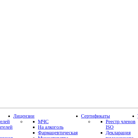
Лицензии
Сертификаты
елей
МЧС
Реестр членов
ателей
На алкоголь
ISO
Фармацевтическая
Декларация