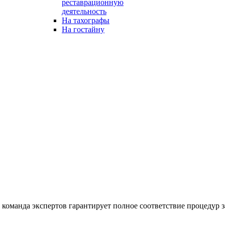
реставрационную
деятельность
На тахографы
На гостайну
команда экспертов гарантирует полное соответствие процедур з