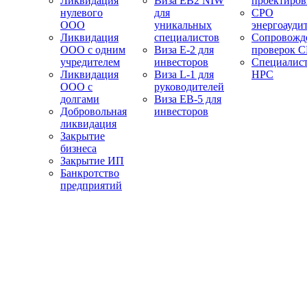
Ликвидация
Виза EB2 NIW
проектиро
нулевого
для
СРО
ООО
уникальных
энергоауди
Ликвидация
специалистов
Сопровожд
ООО с одним
Виза E-2 для
проверок 
учредителем
инвесторов
Специалис
Ликвидация
Виза L-1 для
НРС
ООО с
руководителей
долгами
Виза EB-5 для
Добровольная
инвесторов
ликвидация
Закрытие
бизнеса
Закрытие ИП
Банкротство
предприятий