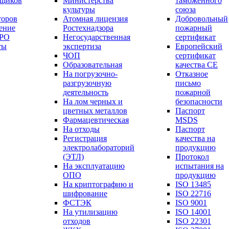
вщиков
Министерства
таможенного
культуры
союза
торов
Атомная лицензия
Добровольный
ение
Ростехнадзора
пожарный
СРО
Негосударственная
сертификат
ты
экспертиза
Европейский
ЧОП
сертификат
Образовательная
качества СЕ
На погрузочно-
Отказное
разгрузочную
письмо
деятельность
пожарной
На лом черных и
безопасности
цветных металлов
Паспорт
Фармацевтическая
МSDS
На отходы
Паспорт
Регистрация
качества на
электролабораторий
продукцию
(ЭТЛ)
Протокол
На эксплуатацию
испытания на
ОПО
продукцию
На криптографию и
ISO 13485
шифрование
ISO 22716
ФСТЭК
ISO 9001
На утилизацию
ISO 14001
отходов
ISO 22301