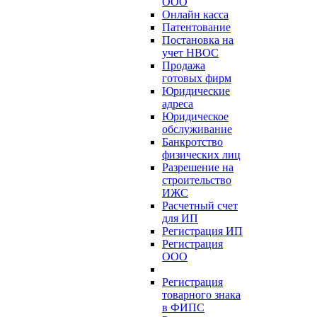
ООО
Онлайн касса
Патентование
Постановка на
учет НВОС
Продажа
готовых фирм
Юридические
адреса
Юридическое
обслуживание
Банкротство
физических лиц
Разрешение на
строительство
ИЖС
Расчетный счет
для ИП
Регистрация ИП
Регистрация
ООО
Регистрация
товарного знака
в ФИПС