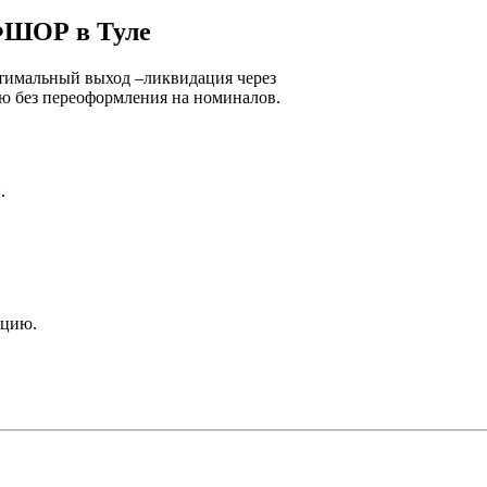
ФШОР в Туле
тимальный выход –ликвидация через
ю без переоформления на номиналов.
.
ацию.