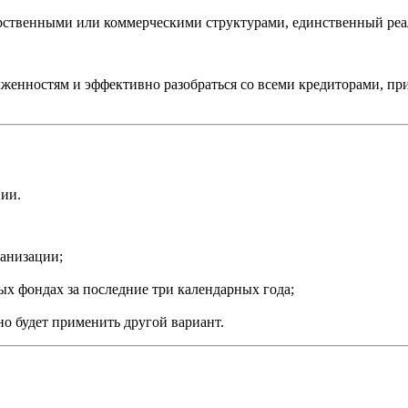
арственными или коммерческими структурами, единственный реал
лженностям и эффективно разобраться со всеми кредиторами, пр
ии.
ганизации;
х фондах за последние три календарных года;
о будет применить другой вариант.