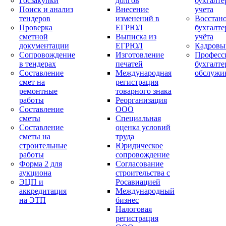
Госзакупки
долгов
бухгалте
Поиск и анализ
Внесение
учета
тендеров
изменений в
Восстан
Проверка
ЕГРЮЛ
бухгалте
сметной
Выписка из
учёта
документации
ЕГРЮЛ
Кадровы
Сопровождение
Изготовление
Професс
в тендерах
печатей
бухгалте
Составление
Международная
обслужи
смет на
регистрация
ремонтные
товарного знака
работы
Реорганизация
Составление
ООО
сметы
Специальная
Составление
оценка условий
сметы на
труда
строительные
Юридическое
работы
сопровождение
Форма 2 для
Согласование
аукциона
строительства с
ЭЦП и
Росавиацией
аккредитация
Международный
на ЭТП
бизнес
Налоговая
регистрация