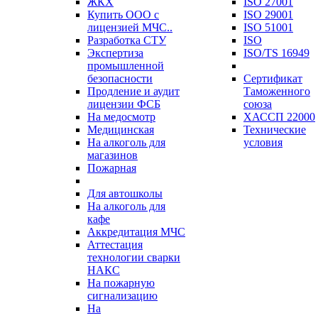
ЖКХ
ISO 27001
Купить ООО с
ISO 29001
лицензией МЧС..
ISO 51001
Разработка СТУ
ISO
Экспертиза
ISO/TS 16949
промышленной
безопасности
Сертификат
Продление и аудит
Таможенного
лицензии ФСБ
союза
На медосмотр
ХАССП 22000
Медицинская
Технические
На алкоголь для
условия
магазинов
Пожарная
Для автошколы
На алкоголь для
кафе
Аккредитация МЧС
Аттестация
технологии сварки
НАКС
На пожарную
сигнализацию
На