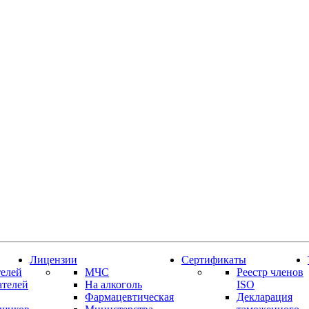
Лицензии
Сертификаты
елей
МЧС
Реестр членов
ателей
На алкоголь
ISO
Фармацевтическая
Декларация