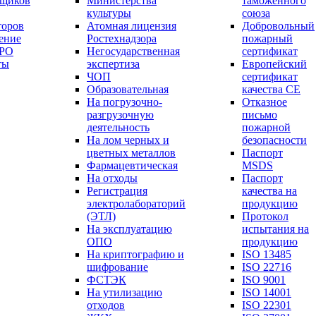
вщиков
Министерства
таможенного
культуры
союза
торов
Атомная лицензия
Добровольный
ение
Ростехнадзора
пожарный
СРО
Негосударственная
сертификат
ты
экспертиза
Европейский
ЧОП
сертификат
Образовательная
качества СЕ
На погрузочно-
Отказное
разгрузочную
письмо
деятельность
пожарной
На лом черных и
безопасности
цветных металлов
Паспорт
Фармацевтическая
МSDS
На отходы
Паспорт
Регистрация
качества на
электролабораторий
продукцию
(ЭТЛ)
Протокол
На эксплуатацию
испытания на
ОПО
продукцию
На криптографию и
ISO 13485
шифрование
ISO 22716
ФСТЭК
ISO 9001
На утилизацию
ISO 14001
отходов
ISO 22301