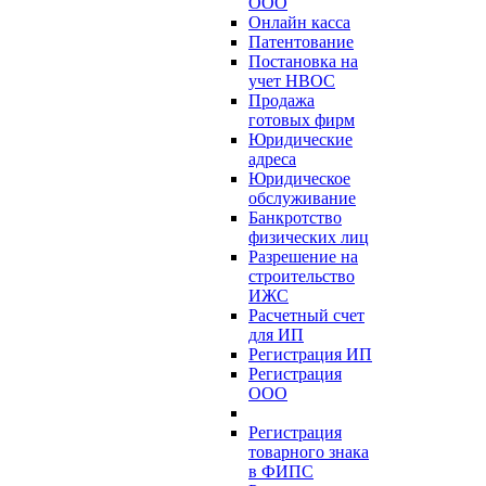
ООО
Онлайн касса
Патентование
Постановка на
учет НВОС
Продажа
готовых фирм
Юридические
адреса
Юридическое
обслуживание
Банкротство
физических лиц
Разрешение на
строительство
ИЖС
Расчетный счет
для ИП
Регистрация ИП
Регистрация
ООО
Регистрация
товарного знака
в ФИПС