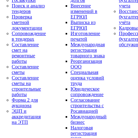
Госзакупки
долгов
бухгалте
Поиск и анализ
Внесение
учета
тендеров
изменений в
Восстан
Проверка
ЕГРЮЛ
бухгалте
сметной
Выписка из
учёта
документации
ЕГРЮЛ
Кадровы
Сопровождение
Изготовление
Професс
в тендерах
печатей
бухгалте
Составление
Международная
обслужи
смет на
регистрация
ремонтные
товарного знака
работы
Реорганизация
Составление
ООО
сметы
Специальная
Составление
оценка условий
сметы на
труда
строительные
Юридическое
работы
сопровождение
Форма 2 для
Согласование
аукциона
строительства с
ЭЦП и
Росавиацией
аккредитация
Международный
на ЭТП
бизнес
Налоговая
регистрация