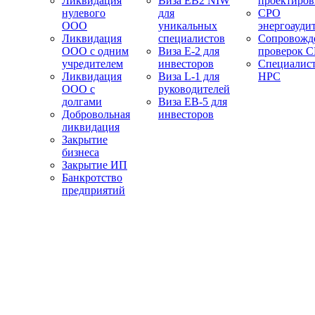
Ликвидация
Виза EB2 NIW
проектиро
нулевого
для
СРО
ООО
уникальных
энергоауди
Ликвидация
специалистов
Сопровожд
ООО с одним
Виза E-2 для
проверок 
учредителем
инвесторов
Специалис
Ликвидация
Виза L-1 для
НРС
ООО с
руководителей
долгами
Виза EB-5 для
Добровольная
инвесторов
ликвидация
Закрытие
бизнеса
Закрытие ИП
Банкротство
предприятий