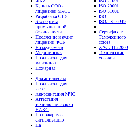
ЖКХ
ISO 27001
Купить ООО с
ISO 29001
лицензией МЧС..
ISO 51001
Разработка СТУ
ISO
Экспертиза
ISO/TS 16949
промышленной
безопасности
Сертификат
Продление и аудит
Таможенного
лицензии ФСБ
союза
На медосмотр
ХАССП 22000
Медицинская
Технические
На алкоголь для
условия
магазинов
Пожарная
Для автошколы
На алкоголь для
кафе
Аккредитация МЧС
Аттестация
технологии сварки
НАКС
На пожарную
сигнализацию
На