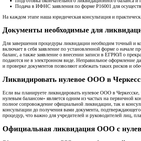
Подготовка окончательного ликвидационного баланса и 
Подача в ИФНС заявления по форме Р16001 для осущест
На каждом этапе наша юридическая консультация и практическ
Документы необходимые для ликвидац
Для завершения процедуры ликвидации необходим точный и к
включает в себя заявление по установленной форме о начале
баланс, а также заявление о внесении записи в ЕГРЮЛ о прек
подаются не в электронном виде. Неправильное оформление да
и проверке документов позволяют избежать таких рисков и о
Ликвидировать нулевое ООО в Черкесс
Если вы планируете ликвидировать нулевое ООО в Черкесске, 
нулевым балансом» является одним из частых на первичной ко
полное сопровождение официальной ликвидации, так и консуль
консультации до получения вами документа, подтверждающего
процедур, что важно для учредителей и руководителей лиц, п
Официальная ликвидация ООО с нулев