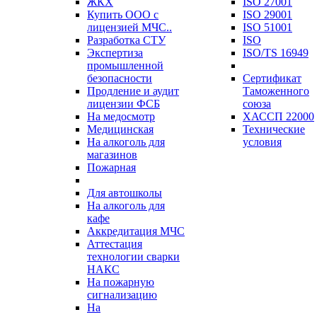
ЖКХ
ISO 27001
Купить ООО с
ISO 29001
лицензией МЧС..
ISO 51001
Разработка СТУ
ISO
Экспертиза
ISO/TS 16949
промышленной
безопасности
Сертификат
Продление и аудит
Таможенного
лицензии ФСБ
союза
На медосмотр
ХАССП 22000
Медицинская
Технические
На алкоголь для
условия
магазинов
Пожарная
Для автошколы
На алкоголь для
кафе
Аккредитация МЧС
Аттестация
технологии сварки
НАКС
На пожарную
сигнализацию
На