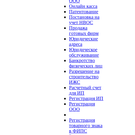
ООО
Онлайн касса
Патентование
Постановка на
учет НВОС
Продажа
готовых фирм
Юридические
адреса
Юридическое
обслуживание
Банкротство
физических лиц
Разрешение на
строительство
ИЖС
Расчетный счет
для ИП
Регистрация ИП
Регистрация
ООО
Регистрация
товарного знака
в ФИПС