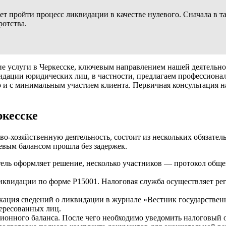
 пройти процесс ликвидации в качестве нулевого. Сначала в так
ротства.
 услуги в Черкесске, ключевым направлением нашей деятельно
видации юридических лиц, в частности, предлагаем профессион
ьно и с минимальным участием клиента. Первичная консультация
кесске
-хозяйственную деятельность, состоит из нескольких обязатель
вым балансом прошла без задержек.
ль оформляет решение, несколько участников — протокол общег
квидации по форме Р15001. Налоговая служба осуществляет ре
икация сведений о ликвидации в журнале «Вестник государстве
ересованных лиц.
онного баланса. После чего необходимо уведомить налоговый о