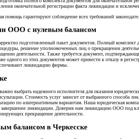
подготовка полного комплекта документов для окончательной ре
вления окончательной регистрации факта ликвидации и исключ
ая помощь гарантируют соблюдение всех требований законодате
ии ООО с нулевым балансом
орректно подготовленный пакет документов. Полный комплект 
 процедуры, решение уполномоченных лиц о прекращении деяте
ращении деятельности. Также требуется документ, подтверждаю
же одного из этих документов может привести к отказу в регис
беспечивают ликвидацию фирмы.
ке
важно выбрать надежного исполнителя для оказания юридически
нсультации. Стоимость услуг зависит от выбранного способа ли
тацию по альтернативным вариантам. Наша юридическая компания
 завершение ликвидации. Доверив нам ликвидацию ООО под ключ
ланирующих прекращение деятельности.
ым балансом в Черкесске