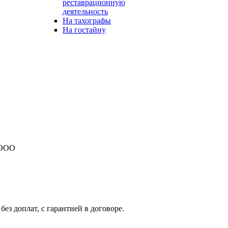
реставрационную
деятельность
На тахографы
На гостайну
 ООО
з доплат, с гарантией в договоре.