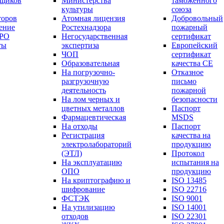
вщиков
Министерства
таможенного
культуры
союза
торов
Атомная лицензия
Добровольный
ение
Ростехнадзора
пожарный
СРО
Негосударственная
сертификат
ты
экспертиза
Европейский
ЧОП
сертификат
Образовательная
качества СЕ
На погрузочно-
Отказное
разгрузочную
письмо
деятельность
пожарной
На лом черных и
безопасности
цветных металлов
Паспорт
Фармацевтическая
МSDS
На отходы
Паспорт
Регистрация
качества на
электролабораторий
продукцию
(ЭТЛ)
Протокол
На эксплуатацию
испытания на
ОПО
продукцию
На криптографию и
ISO 13485
шифрование
ISO 22716
ФСТЭК
ISO 9001
На утилизацию
ISO 14001
отходов
ISO 22301