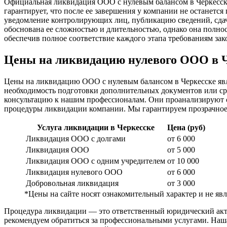
Официальная ликвидация ООО с нулевым балансом в Черкесске
гарантирует, что после ее завершения у компании не останется
уведомление контролирующих лиц, публикацию сведений, сдач
обоснована ее сложностью и длительностью, однако она полн
обеспечив полное соответствие каждого этапа требованиям зак
Цены на ликвидацию нулевого ООО в 
Цены на ликвидацию ООО с нулевым балансом в Черкесске явл
необходимость подготовки дополнительных документов или ср
консультацию к нашим профессионалам. Они проанализируют со
процедуры ликвидации компании. Мы гарантируем прозрачное 
Услуга ликвидации в Черкесске
Цена (руб)
Ликвидация ООО с долгами
от 6 000
Ликвидация ООО
от 5 000
Ликвидация ООО с одним учредителем
от 10 000
Ликвидация нулевого ООО
от 6 000
Добровольная ликвидация
от 3 000
*Цены на сайте носят ознакомительный характер и не я
Процедура ликвидации — это ответственный юридический акт,
рекомендуем обратиться за профессиональными услугами. Наш