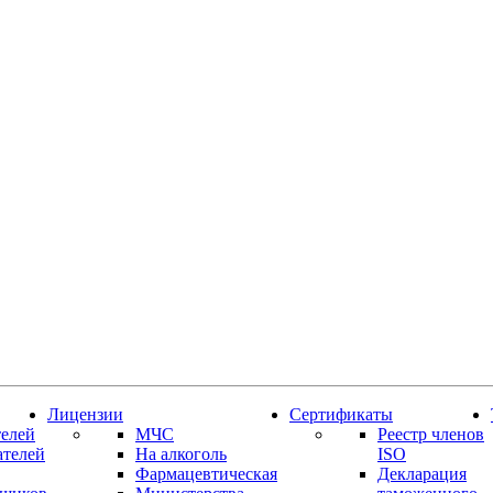
Лицензии
Сертификаты
елей
МЧС
Реестр членов
ателей
На алкоголь
ISO
Фармацевтическая
Декларация