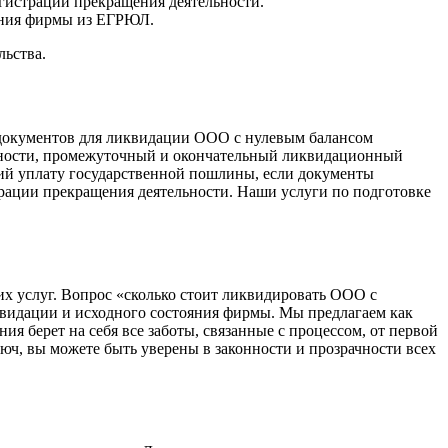
гистрации прекращения деятельности.
ения фирмы из ЕГРЮЛ.
льства.
документов для ликвидации ООО с нулевым балансом
льности, промежуточный и окончательный ликвидационный
щий уплату государственной пошлины, если документы
трации прекращения деятельности. Наши услуги по подготовке
х услуг. Вопрос «сколько стоит ликвидировать ООО с
квидации и исходного состояния фирмы. Мы предлагаем как
 берет на себя все заботы, связанные с процессом, от первой
, вы можете быть уверены в законности и прозрачности всех