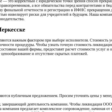
 — это корректный с юридической точки зрения способ прекра
 правопреемников, а все обязательства перед контрагентами и б
у финальной отчетности и регистрацию в ИФНС прекращения де
остью нивелирует риски для учредителей в будущем. Наша комп
онодательства.
Черкесске
яются важным фактором при выборе исполнителя. Стоимость ус
очности процедуры. Чтобы узнать точную стоимость ликвидации
стояние вашей фирмы, предоставят расчет стоимости услуг и от
ценообразование и отсутствие скрытых платежей.
вляются публичным предложением. Просим уточнять цены у мене
 завершающий деятельность компании. Чтобы ликвидация ООО б
а компания предлагает комплексное сопровождение, начиная от