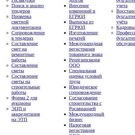
Госзакупки
долгов
бухгалте
Поиск и анализ
Внесение
учета
тендеров
изменений в
Восстан
Проверка
ЕГРЮЛ
бухгалте
сметной
Выписка из
учёта
документации
ЕГРЮЛ
Кадровы
Сопровождение
Изготовление
Професс
в тендерах
печатей
бухгалте
Составление
Международная
обслужи
смет на
регистрация
ремонтные
товарного знака
работы
Реорганизация
Составление
ООО
сметы
Специальная
Составление
оценка условий
сметы на
труда
строительные
Юридическое
работы
сопровождение
Форма 2 для
Согласование
аукциона
строительства с
ЭЦП и
Росавиацией
аккредитация
Международный
на ЭТП
бизнес
Налоговая
регистрация