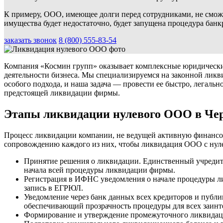
К примеру, ООО, имеющее долги перед сотрудниками, не сможет
имущества будет недостаточно, будет запущена процедура банк
заказать звонок
8 (800) 555-83-54
Компания «Космин групп» оказывает комплексные юридические
деятельности бизнеса. Мы специализируемся на законной лик
особого подхода, и наша задача — провести ее быстро, легал
предстоящей ликвидации фирмы.
Этапы ликвидации нулевого ООО в Чер
Процесс ликвидации компании, не ведущей активную финансово
сопровождению каждого из них, чтобы ликвидация ООО с нуле
Принятие решения о ликвидации. Единственный учредите
начала всей процедуры ликвидации фирмы.
Регистрация в ИФНС уведомления о начале процедуры ли
запись в ЕГРЮЛ.
Уведомление через банк данных всех кредиторов и публ
обеспечивающий прозрачность процедуры для всех заинт
Формирование и утверждение промежуточного ликвидаци