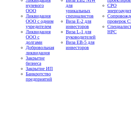
Ликвидация
Виза EB2 NIW
проектиро
нулевого
для
СРО
ООО
уникальных
энергоауди
Ликвидация
специалистов
Сопровожд
ООО с одним
Виза E-2 для
проверок 
учредителем
инвесторов
Специалис
Ликвидация
Виза L-1 для
НРС
ООО с
руководителей
долгами
Виза EB-5 для
Добровольная
инвесторов
ликвидация
Закрытие
бизнеса
Закрытие ИП
Банкротство
предприятий