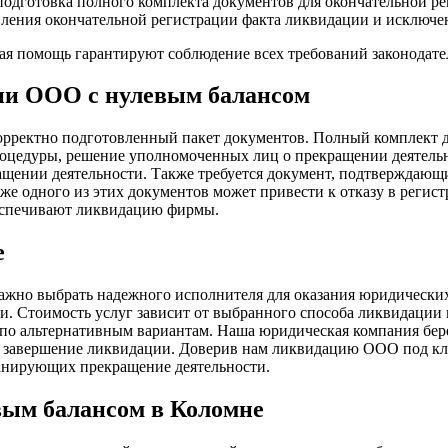
подготовка полного комплекта документов для окончательной ре
вления окончательной регистрации факта ликвидации и исключ
ая помощь гарантируют соблюдение всех требований законодате
ии ООО с нулевым балансом
орректно подготовленный пакет документов. Полный комплект 
 процедуры, решение уполномоченных лиц о прекращении деяте
ращении деятельности. Также требуется документ, подтверждаю
же одного из этих документов может привести к отказу в регис
беспечивают ликвидацию фирмы.
е
ажно выбрать надежного исполнителя для оказания юридических
ии. Стоимость услуг зависит от выбранного способа ликвидации
о альтернативным вариантам. Наша юридическая компания берет 
 завершение ликвидации. Доверив нам ликвидацию ООО под ключ
ланирующих прекращение деятельности.
ым балансом в Коломне