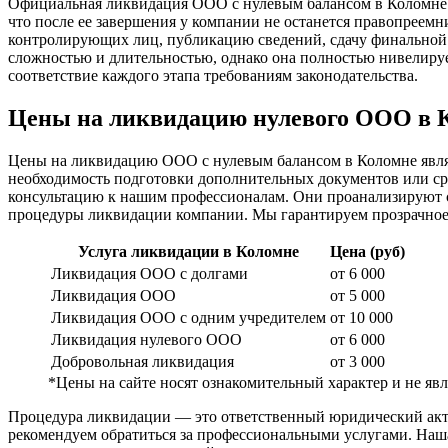
Официальная ликвидация ООО с нулевым балансом в Коломне —
что после ее завершения у компании не останется правопреемн
контролирующих лиц, публикацию сведений, сдачу финальной 
сложностью и длительностью, однако она полностью нивелиру
соответствие каждого этапа требованиям законодательства.
Цены на ликвидацию нулевого ООО в 
Цены на ликвидацию ООО с нулевым балансом в Коломне являю
необходимость подготовки дополнительных документов или ср
консультацию к нашим профессионалам. Они проанализируют со
процедуры ликвидации компании. Мы гарантируем прозрачное 
Услуга ликвидации в Коломне
Цена (руб)
Ликвидация ООО с долгами
от 6 000
Ликвидация ООО
от 5 000
Ликвидация ООО с одним учредителем
от 10 000
Ликвидация нулевого ООО
от 6 000
Добровольная ликвидация
от 3 000
*Цены на сайте носят ознакомительный характер и не я
Процедура ликвидации — это ответственный юридический акт,
рекомендуем обратиться за профессиональными услугами. Наш