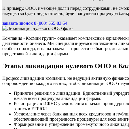
К примеру, ООО, имеющее долги перед сотрудниками, не сможет
имущества будет недостаточно, будет запущена процедура банк
заказать звонок
8 (800) 555-83-54
Компания «Космин групп» оказывает комплексные юридически
деятельности бизнеса. Мы специализируемся на законной лик
особого подхода, и наша задача — провести ее быстро, легал
предстоящей ликвидации фирмы.
Этапы ликвидации нулевого ООО в Ко
Процесс ликвидации компании, не ведущей активную финансово
сопровождению каждого из них, чтобы ликвидация ООО с нуле
Принятие решения о ликвидации. Единственный учредите
начала всей процедуры ликвидации фирмы.
Регистрация в ИФНС уведомления о начале процедуры ли
запись в ЕГРЮЛ.
Уведомление через банк данных всех кредиторов и публ
обеспечивающий прозрачность процедуры для всех заинт
Формирование и утверждение промежуточного ликвидаци