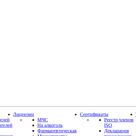
Лицензии
Сертификаты
елей
МЧС
Реестр членов
ателей
На алкоголь
ISO
Фармацевтическая
Декларация