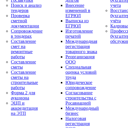
Госзакупки
долгов
бухгалте
Поиск и анализ
Внесение
учета
тендеров
изменений в
Восстан
Проверка
ЕГРЮЛ
бухгалте
сметной
Выписка из
учёта
документации
ЕГРЮЛ
Кадровы
Сопровождение
Изготовление
Професс
в тендерах
печатей
бухгалте
Составление
Международная
обслужи
смет на
регистрация
ремонтные
товарного знака
работы
Реорганизация
Составление
ООО
сметы
Специальная
Составление
оценка условий
сметы на
труда
строительные
Юридическое
работы
сопровождение
Форма 2 для
Согласование
аукциона
строительства с
ЭЦП и
Росавиацией
аккредитация
Международный
на ЭТП
бизнес
Налоговая
регистрация