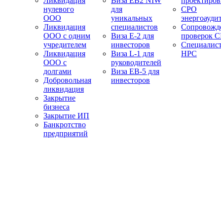
Ликвидация
Виза EB2 NIW
проектиро
нулевого
для
СРО
ООО
уникальных
энергоауди
Ликвидация
специалистов
Сопровожд
ООО с одним
Виза E-2 для
проверок 
учредителем
инвесторов
Специалис
Ликвидация
Виза L-1 для
НРС
ООО с
руководителей
долгами
Виза EB-5 для
Добровольная
инвесторов
ликвидация
Закрытие
бизнеса
Закрытие ИП
Банкротство
предприятий