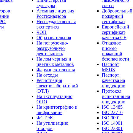
вщиков
Министерства
таможенного
культуры
союза
торов
Атомная лицензия
Добровольный
ение
Ростехнадзора
пожарный
СРО
Негосударственная
сертификат
ты
экспертиза
Европейский
ЧОП
сертификат
Образовательная
качества СЕ
На погрузочно-
Отказное
разгрузочную
письмо
деятельность
пожарной
На лом черных и
безопасности
цветных металлов
Паспорт
Фармацевтическая
МSDS
На отходы
Паспорт
Регистрация
качества на
электролабораторий
продукцию
(ЭТЛ)
Протокол
На эксплуатацию
испытания на
ОПО
продукцию
На криптографию и
ISO 13485
шифрование
ISO 22716
ФСТЭК
ISO 9001
На утилизацию
ISO 14001
отходов
ISO 22301