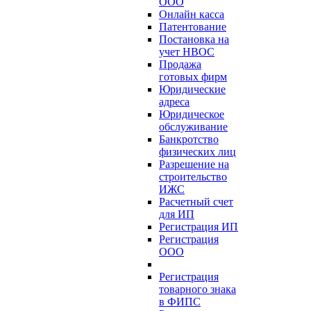
ООО
Онлайн касса
Патентование
Постановка на
учет НВОС
Продажа
готовых фирм
Юридические
адреса
Юридическое
обслуживание
Банкротство
физических лиц
Разрешение на
строительство
ИЖС
Расчетный счет
для ИП
Регистрация ИП
Регистрация
ООО
Регистрация
товарного знака
в ФИПС