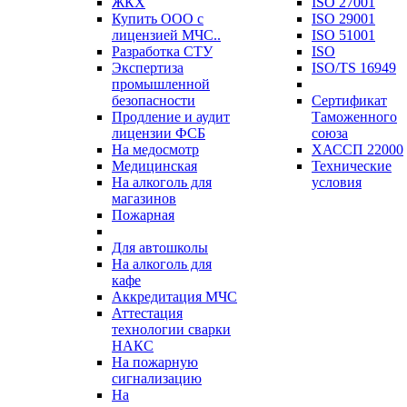
ЖКХ
ISO 27001
Купить ООО с
ISO 29001
лицензией МЧС..
ISO 51001
Разработка СТУ
ISO
Экспертиза
ISO/TS 16949
промышленной
безопасности
Сертификат
Продление и аудит
Таможенного
лицензии ФСБ
союза
На медосмотр
ХАССП 22000
Медицинская
Технические
На алкоголь для
условия
магазинов
Пожарная
Для автошколы
На алкоголь для
кафе
Аккредитация МЧС
Аттестация
технологии сварки
НАКС
На пожарную
сигнализацию
На