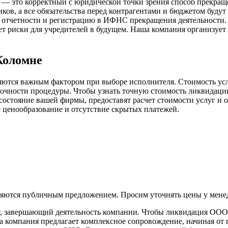
 это корректный с юридической точки зрения способ прекраще
иков, а все обязательства перед контрагентами и бюджетом буду
отчетности и регистрацию в ИФНС прекращения деятельности. 
ет риски для учредителей в будущем. Наша компания организуе
Коломне
тся важным фактором при выборе исполнителя. Стоимость услу
очности процедуры. Чтобы узнать точную стоимость ликвидации
стояние вашей фирмы, предоставят расчет стоимости услуг и от
ценообразование и отсутствие скрытых платежей.
вляются публичным предложением. Просим уточнять цены у мене
 завершающий деятельность компании. Чтобы ликвидация ООО б
а компания предлагает комплексное сопровождение, начиная от