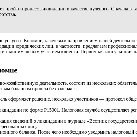
 пройти процесс ликвидации в качестве нулевого. Сначала в так
ротства.
е услуги в Коломне, ключевым направлением нашей деятельнос
видации юридических лиц, в частности, предлагаем профессион
ьно и с минимальным участием клиента. Первичная консультация
ломне
-хозяйственную деятельность, состоит из нескольких обязатель
вым балансом прошла без задержек.
ль оформляет решение, несколько участников — протокол общег
квидации по форме Р15001. Налоговая служба осуществляет ре
икация сведений о ликвидации в журнале «Вестник государстве
ересованных лиц.
онного баланса. После чего необходимо уведомить налоговый о