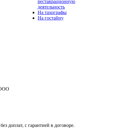
реставрационную
деятельность
На тахографы
На гостайну
 ООО
з доплат, с гарантией в договоре.