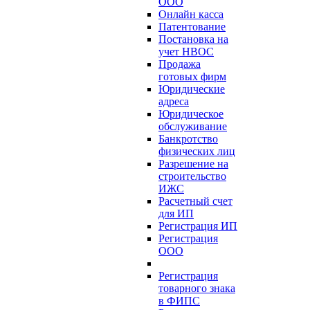
ООО
Онлайн касса
Патентование
Постановка на
учет НВОС
Продажа
готовых фирм
Юридические
адреса
Юридическое
обслуживание
Банкротство
физических лиц
Разрешение на
строительство
ИЖС
Расчетный счет
для ИП
Регистрация ИП
Регистрация
ООО
Регистрация
товарного знака
в ФИПС