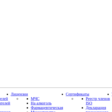
Лицензии
Сертификаты
елей
МЧС
Реестр членов
ателей
На алкоголь
ISO
Фармацевтическая
Декларация