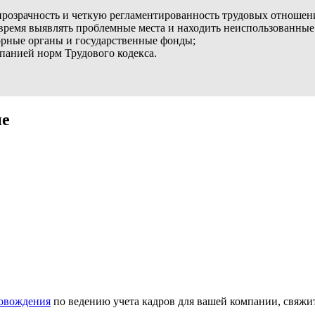
 прозрачность и четкую регламентированность трудовых отношен
время выявлять проблемные места и находить неиспользованные
зорные органы и государственные фонды;
анией норм Трудового кодекса.
не
ровождения
по ведению учета кадров для вашей компании, свяжи