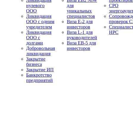
Ликвидация
Виза EB2 NIW
проектиро
нулевого
для
СРО
ООО
уникальных
энергоауди
Ликвидация
специалистов
Сопровожд
ООО с одним
Виза E-2 для
проверок 
учредителем
инвесторов
Специалис
Ликвидация
Виза L-1 для
НРС
ООО с
руководителей
долгами
Виза EB-5 для
Добровольная
инвесторов
ликвидация
Закрытие
бизнеса
Закрытие ИП
Банкротство
предприятий