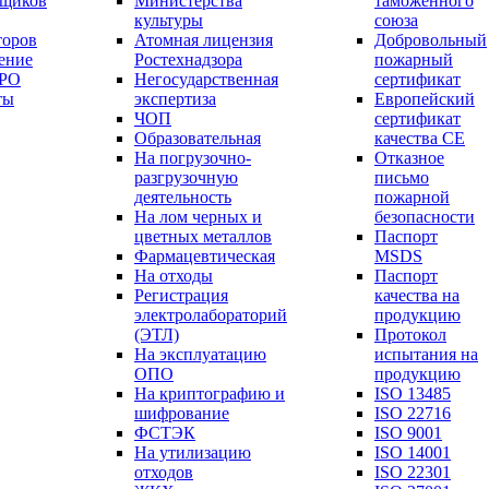
вщиков
Министерства
таможенного
культуры
союза
торов
Атомная лицензия
Добровольный
ение
Ростехнадзора
пожарный
СРО
Негосударственная
сертификат
ты
экспертиза
Европейский
ЧОП
сертификат
Образовательная
качества СЕ
На погрузочно-
Отказное
разгрузочную
письмо
деятельность
пожарной
На лом черных и
безопасности
цветных металлов
Паспорт
Фармацевтическая
МSDS
На отходы
Паспорт
Регистрация
качества на
электролабораторий
продукцию
(ЭТЛ)
Протокол
На эксплуатацию
испытания на
ОПО
продукцию
На криптографию и
ISO 13485
шифрование
ISO 22716
ФСТЭК
ISO 9001
На утилизацию
ISO 14001
отходов
ISO 22301