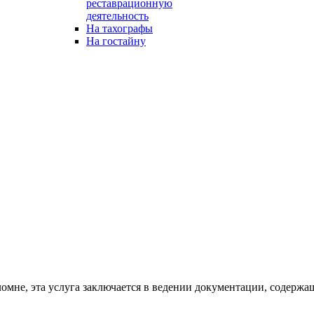
реставрационную
деятельность
На тахографы
На гостайну
мне, эта услуга заключается в ведении документации, содержащ