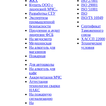
ЖКХ
ISO 27001
Купить ООО с
ISO 29001
лицензией МЧС..
ISO 51001
Разработка СТУ
ISO
Экспертиза
ISO/TS 16949
промышленной
безопасности
Сертификат
Продление и аудит
Таможенного
лицензии ФСБ
союза
На медосмотр
ХАССП 22000
Медицинская
Технические
На алкоголь для
условия
магазинов
Пожарная
Для автошколы
На алкоголь для
кафе
Аккредитация МЧС
Аттестация
технологии сварки
НАКС
На пожарную
сигнализацию
На