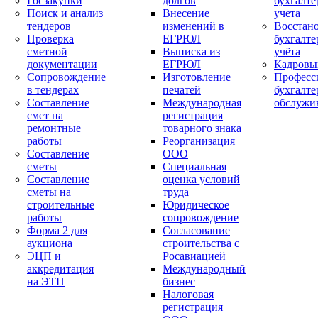
Госзакупки
долгов
бухгалте
Поиск и анализ
Внесение
учета
тендеров
изменений в
Восстан
Проверка
ЕГРЮЛ
бухгалте
сметной
Выписка из
учёта
документации
ЕГРЮЛ
Кадровы
Сопровождение
Изготовление
Професс
в тендерах
печатей
бухгалте
Составление
Международная
обслужи
смет на
регистрация
ремонтные
товарного знака
работы
Реорганизация
Составление
ООО
сметы
Специальная
Составление
оценка условий
сметы на
труда
строительные
Юридическое
работы
сопровождение
Форма 2 для
Согласование
аукциона
строительства с
ЭЦП и
Росавиацией
аккредитация
Международный
на ЭТП
бизнес
Налоговая
регистрация