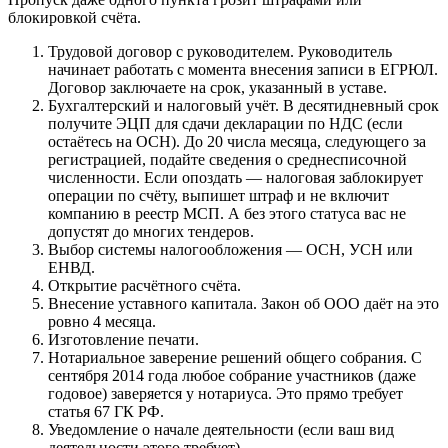
блокировкой счёта.
Трудовой договор с руководителем. Руководитель
начинает работать с момента внесения записи в ЕГРЮЛ.
Договор заключаете на срок, указанный в уставе.
Бухгалтерский и налоговый учёт. В десятидневный срок
получите ЭЦП для сдачи декларации по НДС (если
остаётесь на ОСН). До 20 числа месяца, следующего за
регистрацией, подайте сведения о среднесписочной
численности. Если опоздать — налоговая заблокирует
операции по счёту, выпишет штраф и не включит
компанию в реестр МСП. А без этого статуса вас не
допустят до многих тендеров.
Выбор системы налогообложения — ОСН, УСН или
ЕНВД.
Открытие расчётного счёта.
Внесение уставного капитала. Закон об ООО даёт на это
ровно 4 месяца.
Изготовление печати.
Нотариальное заверение решений общего собрания. С
сентября 2014 года любое собрание участников (даже
годовое) заверяется у нотариуса. Это прямо требует
статья 67 ГК РФ.
Уведомление о начале деятельности (если ваш вид
деятельности этого требует).