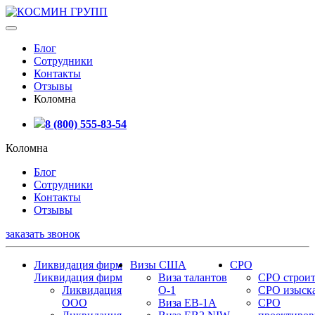
Блог
Сотрудники
Контакты
Отзывы
Коломна
8 (800) 555-83-54
Коломна
Блог
Сотрудники
Контакты
Отзывы
заказать звонок
Ликвидация фирм
Визы США
СРО
Ликвидация фирм
Виза талантов
СРО строит
Ликвидация
О-1
СРО изыск
ООО
Виза EB-1A
СРО