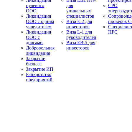
Ликвидация
Виза EB2 NIW
проектиро
нулевого
для
СРО
ООО
уникальных
энергоауди
Ликвидация
специалистов
Сопровожд
ООО с одним
Виза E-2 для
проверок 
учредителем
инвесторов
Специалис
Ликвидация
Виза L-1 для
НРС
ООО с
руководителей
долгами
Виза EB-5 для
Добровольная
инвесторов
ликвидация
Закрытие
бизнеса
Закрытие ИП
Банкротство
предприятий