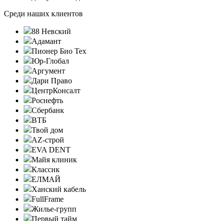
Среди наших клиентов
88 Невский
Адамант
Пионер Био Тех
Юр-Глобал
Аргумент
Дари Право
ЦентрКонсалт
Роснефть
Сбербанк
ВТБ
Твой дом
AZ-строй
EVA DENT
Майя клиник
Классик
ЕЛМАЙ
Ханский кабель
FullFrame
Жилье-групп
Первый тайм